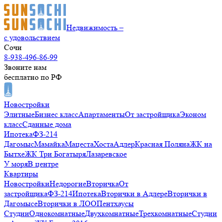
Недвижимость –
с удовольствием
Сочи
8-938-496-86-99
Звоните нам
бесплатно по РФ
Новостройки
Элитные
Бизнес класс
Апартаменты
От застройщика
Эконом
класс
Сданные дома
Ипотека
ФЗ-214
Дагомыс
Мамайка
Мацеста
Хоста
Адлер
Красная Поляна
ЖК на
Бытхе
ЖК Три Богатыря
Лазаревское
У моря
В центре
Квартиры
Новостройки
Недорогие
Вторичка
От
застройщика
ФЗ-214
Ипотека
Вторички в Адлере
Вторички в
Дагомысе
Вторички в ЛОО
Пентхаусы
Студии
Однокомнатные
Двухкомнатные
Трехкомнатные
Студии