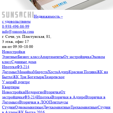
Недвижимость –
с удовольствием
8-938-496-86-99
info@sunsochi.com
г. Сочи, ул. Пластунская, 81,
3 этаж, офис 17
пн-пт 09:30–18:00
Новостройки
Элитные
Бизнес класс
Апартаменты
От застройщика
Эконом
класс
Сданные дома
Ипотека
ФЗ-214
Дагомыс
Мамайка
Мацеста
Хоста
Адлер
Красная Поляна
ЖК на
Бытхе
ЖК Три Богатыря
Лазаревское
У моря
В центре
Квартиры
Новостройки
Недорогие
Вторичка
От
застройщика
ФЗ-214
Ипотека
Вторички в Адлере
Вторички в
Дагомысе
Вторички в ЛОО
Пентхаусы
Студии
Однокомнатные
Двухкомнатные
Трехкомнатные
Студии
в Адлере
ЖК Бытха 2016