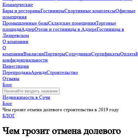
Коммерческие
Бары и рестораны
Гостиницы
Спортивные комплексы
Офисные
помещения
Промышленные базы
Складские помещения
Торговые
площади
Адлер
Отели и гостиницы в Адлере
Гостиницы в
Лазаревском
О компании
О
компании
Вакансии
Партнеры
Сотрудники
Сертификаты
Оплата
конфиденциальности
Инвестиции
Перепродажа
Аренда
Строительство
Отзывы
Блог
Недвижимость в Сочи
Блог
Чем грозит отмена долевого строительства в 2019 году
БЛОГ
Чем грозит отмена долевого