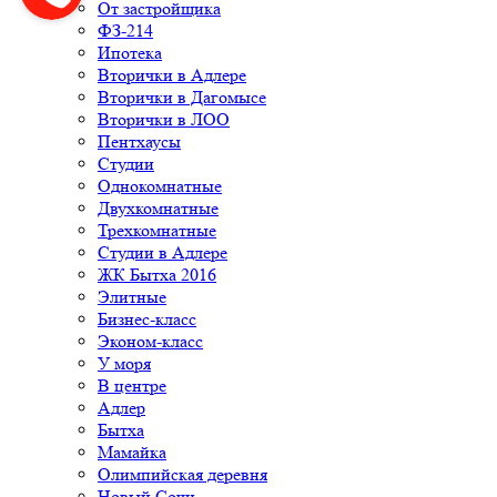
От застройщика
ФЗ-214
Ипотека
Вторички в Адлере
Вторички в Дагомысе
Вторички в ЛОО
Пентхаусы
Студии
Однокомнатные
Двухкомнатные
Трехкомнатные
Студии в Адлере
ЖК Бытха 2016
Элитные
Бизнес-класс
Эконом-класс
У моря
В центре
Адлер
Бытха
Мамайка
Олимпийская деревня
Новый Сочи