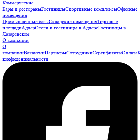
Коммерческие
Бары и рестораны
Гостиницы
Спортивные комплексы
Офисные
помещения
Промышленные базы
Складские помещения
Торговые
площади
Адлер
Отели и гостиницы в Адлере
Гостиницы в
Лазаревском
О компании
О
компании
Вакансии
Партнеры
Сотрудники
Сертификаты
Оплата
конфиденциальности