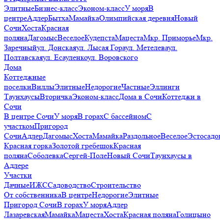
Элитные
Бизнес-класс
Эконом-класс
У моря
В
центре
Адлер
Бытха
Мамайка
Олимпийская деревня
Новый
Сочи
Хоста
Красная
поляна
Дагомыс
Веселое
Кудепста
Мацеста
Мкр. Приморье
Мкр.
Заречный
ул. Донская
ул. Лысая Гора
ул. Метелева
ул.
Полтавская
ул. Есауленко
ул. Воровского
Дома
Коттеджные
поселки
Виллы
Элитные
Недорогие
Частные
Эллинги
Таунхаусы
Вторичка
Эконом-класс
Дома в Сочи
Коттеджи в
Сочи
В центре Сочи
У моря
В горах
С бассейном
С
участком
Пригород
Сочи
Адлер
Дагомыс
Хоста
Мамайка
Раздольное
Веселое
Эстосадо
Красная горка
Золотой гребешок
Красная
поляна
Соболевка
Сергей-Поле
Новый Сочи
Таунхаусы в
Адлере
Участки
Дачные
ИЖС
Садоводство
Строительство
От собственника
В центре
Недорогие
Элитные
Пригород Сочи
В горах
У моря
Адлер
Лазаревская
Мамайка
Мацеста
Хоста
Красная поляна
Голицыно