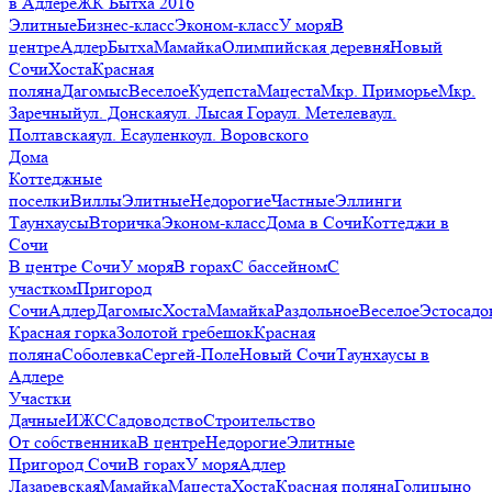
в Адлере
ЖК Бытха 2016
Элитные
Бизнес-класс
Эконом-класс
У моря
В
центре
Адлер
Бытха
Мамайка
Олимпийская деревня
Новый
Сочи
Хоста
Красная
поляна
Дагомыс
Веселое
Кудепста
Мацеста
Мкр. Приморье
Мкр.
Заречный
ул. Донская
ул. Лысая Гора
ул. Метелева
ул.
Полтавская
ул. Есауленко
ул. Воровского
Дома
Коттеджные
поселки
Виллы
Элитные
Недорогие
Частные
Эллинги
Таунхаусы
Вторичка
Эконом-класс
Дома в Сочи
Коттеджи в
Сочи
В центре Сочи
У моря
В горах
С бассейном
С
участком
Пригород
Сочи
Адлер
Дагомыс
Хоста
Мамайка
Раздольное
Веселое
Эстосадо
Красная горка
Золотой гребешок
Красная
поляна
Соболевка
Сергей-Поле
Новый Сочи
Таунхаусы в
Адлере
Участки
Дачные
ИЖС
Садоводство
Строительство
От собственника
В центре
Недорогие
Элитные
Пригород Сочи
В горах
У моря
Адлер
Лазаревская
Мамайка
Мацеста
Хоста
Красная поляна
Голицыно