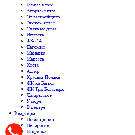
Бизнес класс
Апартаменты
От застройщика
Эконом класс
Сданные дома
Ипотека
ФЗ-214
Дагомыс
Мамайка
Мацеста
Хоста
Адлер
Красная Поляна
ЖК на Бытхе
ЖК Три Богатыря
Лазаревское
У моря
В центре
Квартиры
Новостройки
Недорогие
Вторичка