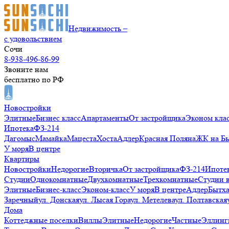
Недвижимость –
с удовольствием
Сочи
8-938-496-86-99
Звоните нам
бесплатно по РФ
Новостройки
Элитные
Бизнес класс
Апартаменты
От застройщика
Эконом кла
Ипотека
ФЗ-214
Дагомыс
Мамайка
Мацеста
Хоста
Адлер
Красная Поляна
ЖК на Б
У моря
В центре
Квартиры
Новостройки
Недорогие
Вторичка
От застройщика
ФЗ-214
Ипоте
Студии
Однокомнатные
Двухкомнатные
Трехкомнатные
Студии 
Элитные
Бизнес-класс
Эконом-класс
У моря
В центре
Адлер
Бытх
Заречный
ул. Донская
ул. Лысая Гора
ул. Метелева
ул. Полтавская
Дома
Коттеджные поселки
Виллы
Элитные
Недорогие
Частные
Эллинг