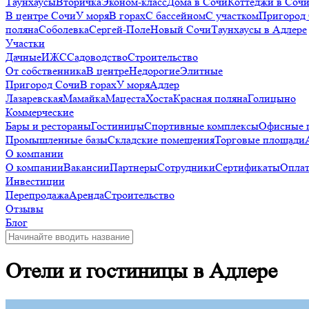
Таунхаусы
Вторичка
Эконом-класс
Дома в Сочи
Коттеджи в Соч
В центре Сочи
У моря
В горах
С бассейном
С участком
Пригород
поляна
Соболевка
Сергей-Поле
Новый Сочи
Таунхаусы в Адлере
Участки
Дачные
ИЖС
Садоводство
Строительство
От собственника
В центре
Недорогие
Элитные
Пригород Сочи
В горах
У моря
Адлер
Лазаревская
Мамайка
Мацеста
Хоста
Красная поляна
Голицыно
Коммерческие
Бары и рестораны
Гостиницы
Спортивные комплексы
Офисные 
Промышленные базы
Складские помещения
Торговые площади
О компании
О компании
Вакансии
Партнеры
Сотрудники
Сертификаты
Оплат
Инвестиции
Перепродажа
Аренда
Строительство
Отзывы
Блог
Отели и гостиницы в Адлере