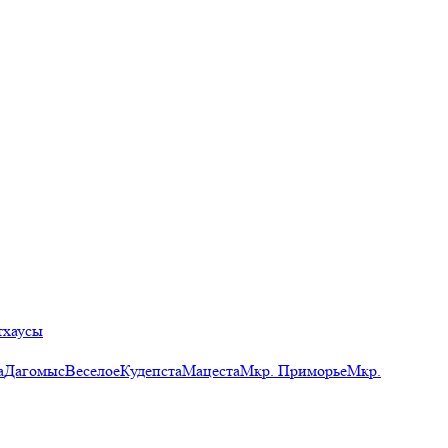
тхаусы
а
Дагомыс
Веселое
Кудепста
Мацеста
Мкр. Приморье
Мкр.