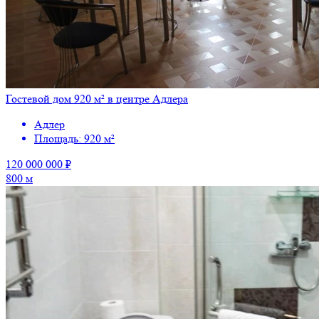
Гостевой дом 920 м² в центре Адлера
Адлер
Площадь: 920 м²
120 000 000 ₽
800 м