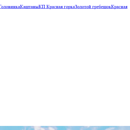
Головинка
Каштаны
КП Красная горка
Золотой гребешок
Красная