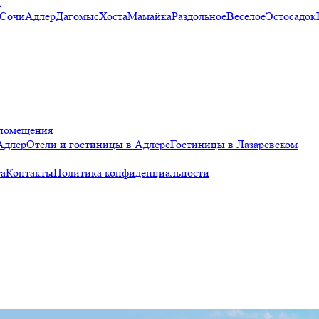
и
 Сочи
Адлер
Дагомыс
Хоста
Мамайка
Раздольное
Веселое
Эстосадок
помещения
Адлер
Отели и гостиницы в Адлере
Гостиницы в Лазаревском
а
Контакты
Политика конфиденциальности