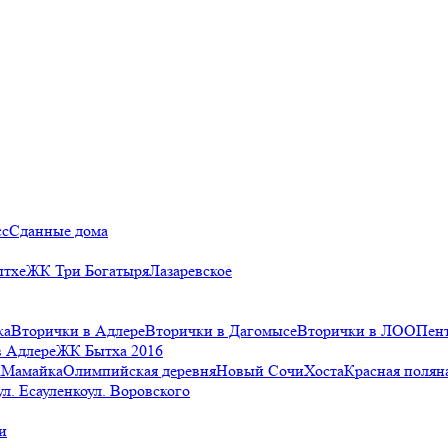
сс
Сданные дома
ытхе
ЖК Три Богатыря
Лазаревское
ка
Вторички в Адлере
Вторички в Дагомысе
Вторички в ЛОО
Пен
в Адлере
ЖК Бытха 2016
а
Мамайка
Олимпийская деревня
Новый Сочи
Хоста
Красная полян
ул. Есауленко
ул. Воровского
и