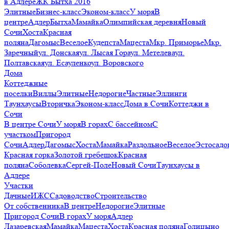
в Адлере
ЖК Бытха 2016
Элитные
Бизнес-класс
Эконом-класс
У моря
В
центре
Адлер
Бытха
Мамайка
Олимпийская деревня
Новый
Сочи
Хоста
Красная
поляна
Дагомыс
Веселое
Кудепста
Мацеста
Мкр. Приморье
Мкр.
Заречный
ул. Донская
ул. Лысая Гора
ул. Метелева
ул.
Полтавская
ул. Есауленко
ул. Воровского
Дома
Коттеджные
поселки
Виллы
Элитные
Недорогие
Частные
Эллинги
Таунхаусы
Вторичка
Эконом-класс
Дома в Сочи
Коттеджи в
Сочи
В центре Сочи
У моря
В горах
С бассейном
С
участком
Пригород
Сочи
Адлер
Дагомыс
Хоста
Мамайка
Раздольное
Веселое
Эстосадо
Красная горка
Золотой гребешок
Красная
поляна
Соболевка
Сергей-Поле
Новый Сочи
Таунхаусы в
Адлере
Участки
Дачные
ИЖС
Садоводство
Строительство
От собственника
В центре
Недорогие
Элитные
Пригород Сочи
В горах
У моря
Адлер
Лазаревская
Мамайка
Мацеста
Хоста
Красная поляна
Голицыно