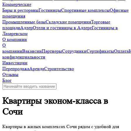
Коммерческие
Бары и рестораны
Гостиницы
Спортивные комплексы
Офисные
помещения
Промышленные базы
Складские помещения
Торговые
площади
Адлер
Отели и гостиницы в Адлере
Гостиницы в
Лазаревском
О компании
О
компании
Вакансии
Партнеры
Сотрудники
Сертификаты
Оплата
конфиденциальности
Инвестиции
Перепродажа
Аренда
Строительство
Отзывы
Блог
Квартиры эконом-класса в
Сочи
Квартиры в жилых комплексах Сочи рядом с удобной для