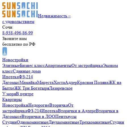
Недвижимость –
с удовольствием
Сочи
8-938-496-86-99
Звоните нам
бесплатно по РФ
Новостройки
Элитные
Бизнес класс
Апартаменты
От застройщика
Эконом
класс
Сданные дома
Ипотека
ФЗ-214
Дагомыс
Мамайка
Мацеста
Хоста
Адлер
Красная Поляна
ЖК на
Бытхе
ЖК Три Богатыря
Лазаревское
У моря
В центре
Квартиры
Новостройки
Недорогие
Вторичка
От
застройщика
ФЗ-214
Ипотека
Вторички в Адлере
Вторички в
Дагомысе
Вторички в ЛОО
Пентхаусы
Студии
Однокомнатные
Двухкомнатные
Трехкомнатные
Студии