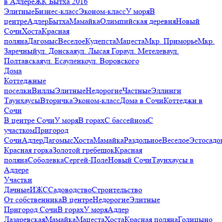
в Адлере
ЖК Бытха 2016
Элитные
Бизнес-класс
Эконом-класс
У моря
В
центре
Адлер
Бытха
Мамайка
Олимпийская деревня
Новый
Сочи
Хоста
Красная
поляна
Дагомыс
Веселое
Кудепста
Мацеста
Мкр. Приморье
Мкр.
Заречный
ул. Донская
ул. Лысая Гора
ул. Метелева
ул.
Полтавская
ул. Есауленко
ул. Воровского
Дома
Коттеджные
поселки
Виллы
Элитные
Недорогие
Частные
Эллинги
Таунхаусы
Вторичка
Эконом-класс
Дома в Сочи
Коттеджи в
Сочи
В центре Сочи
У моря
В горах
С бассейном
С
участком
Пригород
Сочи
Адлер
Дагомыс
Хоста
Мамайка
Раздольное
Веселое
Эстосадо
Красная горка
Золотой гребешок
Красная
поляна
Соболевка
Сергей-Поле
Новый Сочи
Таунхаусы в
Адлере
Участки
Дачные
ИЖС
Садоводство
Строительство
От собственника
В центре
Недорогие
Элитные
Пригород Сочи
В горах
У моря
Адлер
Лазаревская
Мамайка
Мацеста
Хоста
Красная поляна
Голицыно