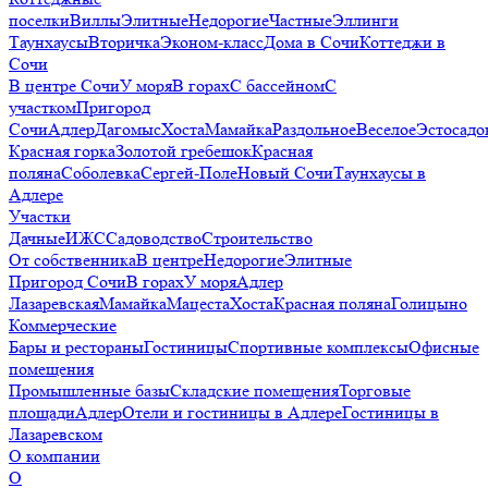
поселки
Виллы
Элитные
Недорогие
Частные
Эллинги
Таунхаусы
Вторичка
Эконом-класс
Дома в Сочи
Коттеджи в
Сочи
В центре Сочи
У моря
В горах
С бассейном
С
участком
Пригород
Сочи
Адлер
Дагомыс
Хоста
Мамайка
Раздольное
Веселое
Эстосадо
Красная горка
Золотой гребешок
Красная
поляна
Соболевка
Сергей-Поле
Новый Сочи
Таунхаусы в
Адлере
Участки
Дачные
ИЖС
Садоводство
Строительство
От собственника
В центре
Недорогие
Элитные
Пригород Сочи
В горах
У моря
Адлер
Лазаревская
Мамайка
Мацеста
Хоста
Красная поляна
Голицыно
Коммерческие
Бары и рестораны
Гостиницы
Спортивные комплексы
Офисные
помещения
Промышленные базы
Складские помещения
Торговые
площади
Адлер
Отели и гостиницы в Адлере
Гостиницы в
Лазаревском
О компании
О