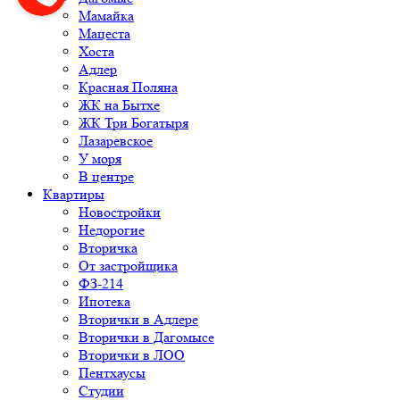
Мамайка
Мацеста
Хоста
Адлер
Красная Поляна
ЖК на Бытхе
ЖК Три Богатыря
Лазаревское
У моря
В центре
Квартиры
Новостройки
Недорогие
Вторичка
От застройщика
ФЗ-214
Ипотека
Вторички в Адлере
Вторички в Дагомысе
Вторички в ЛОО
Пентхаусы
Студии