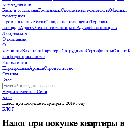
Коммерческие
Бары и рестораны
Гостиницы
Спортивные комплексы
Офисные
помещения
Промышленные базы
Складские помещения
Торговые
площади
Адлер
Отели и гостиницы в Адлере
Гостиницы в
Лазаревском
О компании
О
компании
Вакансии
Партнеры
Сотрудники
Сертификаты
Оплата
конфиденциальности
Инвестиции
Перепродажа
Аренда
Строительство
Отзывы
Блог
Недвижимость в Сочи
Блог
Налог при покупке квартиры в 2019 году
БЛОГ
Налог при покупке квартиры в