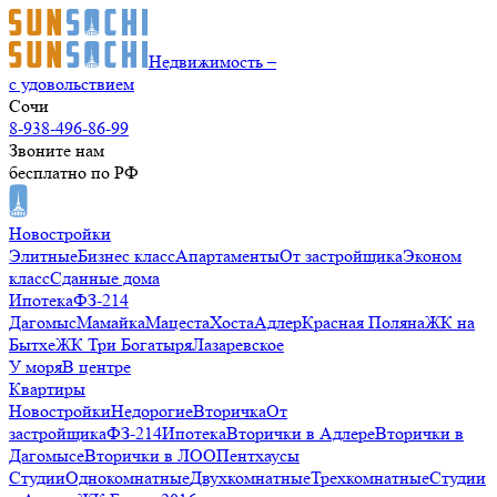
Недвижимость –
с удовольствием
Сочи
8-938-496-86-99
Звоните нам
бесплатно по РФ
Новостройки
Элитные
Бизнес класс
Апартаменты
От застройщика
Эконом
класс
Сданные дома
Ипотека
ФЗ-214
Дагомыс
Мамайка
Мацеста
Хоста
Адлер
Красная Поляна
ЖК на
Бытхе
ЖК Три Богатыря
Лазаревское
У моря
В центре
Квартиры
Новостройки
Недорогие
Вторичка
От
застройщика
ФЗ-214
Ипотека
Вторички в Адлере
Вторички в
Дагомысе
Вторички в ЛОО
Пентхаусы
Студии
Однокомнатные
Двухкомнатные
Трехкомнатные
Студии