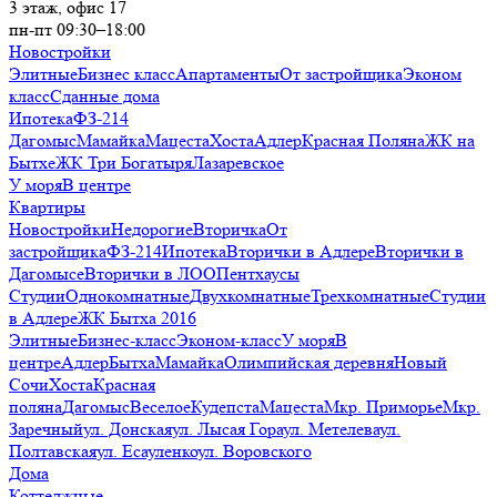
3 этаж, офис 17
пн-пт 09:30–18:00
Новостройки
Элитные
Бизнес класс
Апартаменты
От застройщика
Эконом
класс
Сданные дома
Ипотека
ФЗ-214
Дагомыс
Мамайка
Мацеста
Хоста
Адлер
Красная Поляна
ЖК на
Бытхе
ЖК Три Богатыря
Лазаревское
У моря
В центре
Квартиры
Новостройки
Недорогие
Вторичка
От
застройщика
ФЗ-214
Ипотека
Вторички в Адлере
Вторички в
Дагомысе
Вторички в ЛОО
Пентхаусы
Студии
Однокомнатные
Двухкомнатные
Трехкомнатные
Студии
в Адлере
ЖК Бытха 2016
Элитные
Бизнес-класс
Эконом-класс
У моря
В
центре
Адлер
Бытха
Мамайка
Олимпийская деревня
Новый
Сочи
Хоста
Красная
поляна
Дагомыс
Веселое
Кудепста
Мацеста
Мкр. Приморье
Мкр.
Заречный
ул. Донская
ул. Лысая Гора
ул. Метелева
ул.
Полтавская
ул. Есауленко
ул. Воровского
Дома
Коттеджные