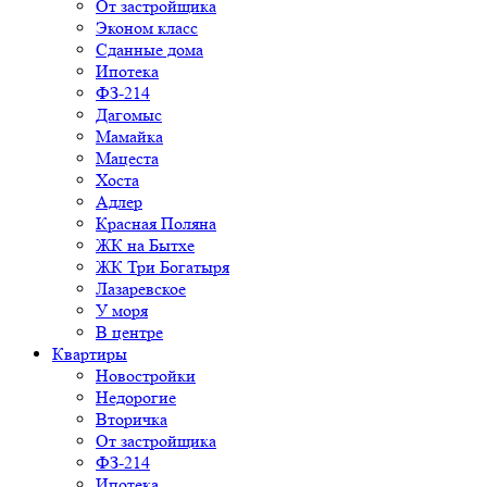
От застройщика
Эконом класс
Сданные дома
Ипотека
ФЗ-214
Дагомыс
Мамайка
Мацеста
Хоста
Адлер
Красная Поляна
ЖК на Бытхе
ЖК Три Богатыря
Лазаревское
У моря
В центре
Квартиры
Новостройки
Недорогие
Вторичка
От застройщика
ФЗ-214
Ипотека