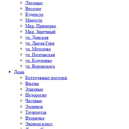
Дагомыс
Веселое
Кудепста
Мацеста
Мкр. Приморье
Мкр. Заречный
ул. Донская
ул. Лысая Гора
ул. Метелева
ул. Полтавская
ул. Есауленко
ул. Воровского
Дома
Коттеджные поселки
Виллы
Элитные
Недорогие
Частные
Эллинги
Таунхаусы
Вторичка
Эконом-класс