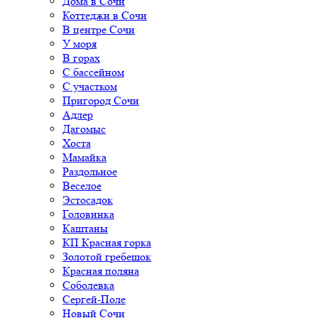
Дома в Сочи
Коттеджи в Сочи
В центре Сочи
У моря
В горах
С бассейном
С участком
Пригород Сочи
Адлер
Дагомыс
Хоста
Мамайка
Раздольное
Веселое
Эстосадок
Головинка
Каштаны
КП Красная горка
Золотой гребешок
Красная поляна
Соболевка
Сергей-Поле
Новый Сочи