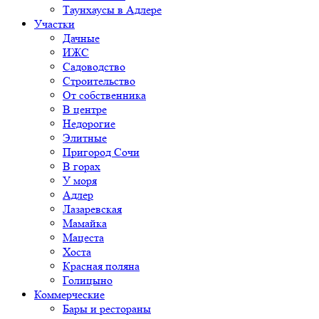
Таунхаусы в Адлере
Участки
Дачные
ИЖС
Садоводство
Строительство
От собственника
В центре
Недорогие
Элитные
Пригород Сочи
В горах
У моря
Адлер
Лазаревская
Мамайка
Мацеста
Хоста
Красная поляна
Голицыно
Коммерческие
Бары и рестораны