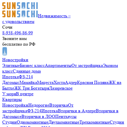
Недвижимость –
с удовольствием
Сочи
8-938-496-86-99
Звоните нам
бесплатно по РФ
Новостройки
Элитные
Бизнес класс
Апартаменты
От застройщика
Эконом
класс
Сданные дома
Ипотека
ФЗ-214
Дагомыс
Мамайка
Мацеста
Хоста
Адлер
Красная Поляна
ЖК на
Бытхе
ЖК Три Богатыря
Лазаревское
У моря
В центре
Квартиры
Новостройки
Недорогие
Вторичка
От
застройщика
ФЗ-214
Ипотека
Вторички в Адлере
Вторички в
Дагомысе
Вторички в ЛОО
Пентхаусы
Студии
Однокомнатные
Двухкомнатные
Трехкомнатные
Студии