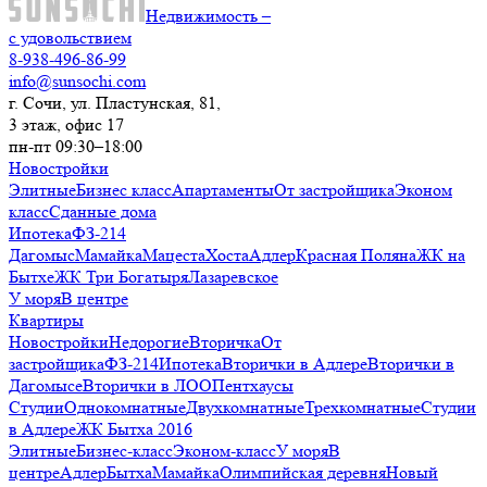
Недвижимость –
с удовольствием
8-938-496-86-99
info@sunsochi.com
г. Сочи, ул. Пластунская, 81,
3 этаж, офис 17
пн-пт 09:30–18:00
Новостройки
Элитные
Бизнес класс
Апартаменты
От застройщика
Эконом
класс
Сданные дома
Ипотека
ФЗ-214
Дагомыс
Мамайка
Мацеста
Хоста
Адлер
Красная Поляна
ЖК на
Бытхе
ЖК Три Богатыря
Лазаревское
У моря
В центре
Квартиры
Новостройки
Недорогие
Вторичка
От
застройщика
ФЗ-214
Ипотека
Вторички в Адлере
Вторички в
Дагомысе
Вторички в ЛОО
Пентхаусы
Студии
Однокомнатные
Двухкомнатные
Трехкомнатные
Студии
в Адлере
ЖК Бытха 2016
Элитные
Бизнес-класс
Эконом-класс
У моря
В
центре
Адлер
Бытха
Мамайка
Олимпийская деревня
Новый