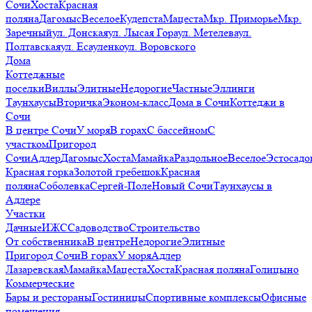
Сочи
Хоста
Красная
поляна
Дагомыс
Веселое
Кудепста
Мацеста
Мкр. Приморье
Мкр.
Заречный
ул. Донская
ул. Лысая Гора
ул. Метелева
ул.
Полтавская
ул. Есауленко
ул. Воровского
Дома
Коттеджные
поселки
Виллы
Элитные
Недорогие
Частные
Эллинги
Таунхаусы
Вторичка
Эконом-класс
Дома в Сочи
Коттеджи в
Сочи
В центре Сочи
У моря
В горах
С бассейном
С
участком
Пригород
Сочи
Адлер
Дагомыс
Хоста
Мамайка
Раздольное
Веселое
Эстосадо
Красная горка
Золотой гребешок
Красная
поляна
Соболевка
Сергей-Поле
Новый Сочи
Таунхаусы в
Адлере
Участки
Дачные
ИЖС
Садоводство
Строительство
От собственника
В центре
Недорогие
Элитные
Пригород Сочи
В горах
У моря
Адлер
Лазаревская
Мамайка
Мацеста
Хоста
Красная поляна
Голицыно
Коммерческие
Бары и рестораны
Гостиницы
Спортивные комплексы
Офисные
помещения