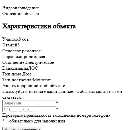
Видеонаблюдение
Описание объекта
Характеристики объекта
Участок
8 сот.
Этажей
3
Отделка
с ремонтом
Парковка
придомовая
Отопление
Электрическое
Канализация
ЛОС
Тип дома
Дом
Тип постройки
Монолит
Узнать подробности об объекте
Пожалуйста, оставьте ваши данные, чтобы мы могли с вами
связаться:
*
*
Проверьте правильность заполнения номера телефона
*
– обязательно для заполнения
Узнать подробности