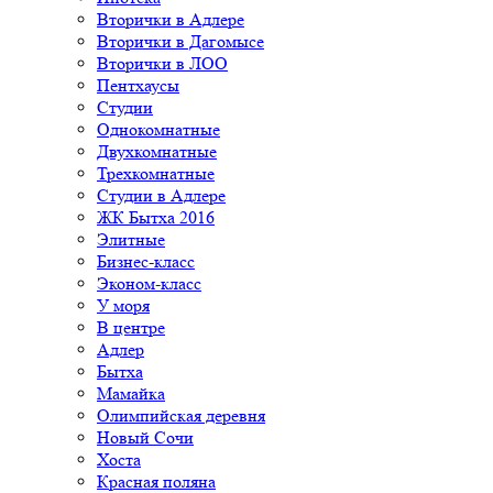
Вторички в Адлере
Вторички в Дагомысе
Вторички в ЛОО
Пентхаусы
Студии
Однокомнатные
Двухкомнатные
Трехкомнатные
Студии в Адлере
ЖК Бытха 2016
Элитные
Бизнес-класс
Эконом-класс
У моря
В центре
Адлер
Бытха
Мамайка
Олимпийская деревня
Новый Сочи
Хоста
Красная поляна