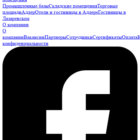
Промышленные базы
Складские помещения
Торговые
площади
Адлер
Отели и гостиницы в Адлере
Гостиницы в
Лазаревском
О компании
О
компании
Вакансии
Партнеры
Сотрудники
Сертификаты
Оплата
конфиденциальности