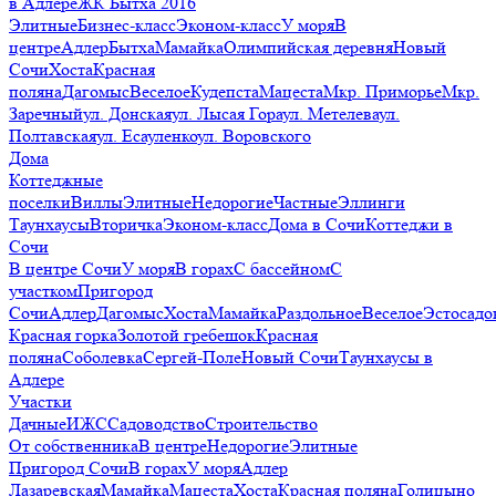
в Адлере
ЖК Бытха 2016
Элитные
Бизнес-класс
Эконом-класс
У моря
В
центре
Адлер
Бытха
Мамайка
Олимпийская деревня
Новый
Сочи
Хоста
Красная
поляна
Дагомыс
Веселое
Кудепста
Мацеста
Мкр. Приморье
Мкр.
Заречный
ул. Донская
ул. Лысая Гора
ул. Метелева
ул.
Полтавская
ул. Есауленко
ул. Воровского
Дома
Коттеджные
поселки
Виллы
Элитные
Недорогие
Частные
Эллинги
Таунхаусы
Вторичка
Эконом-класс
Дома в Сочи
Коттеджи в
Сочи
В центре Сочи
У моря
В горах
С бассейном
С
участком
Пригород
Сочи
Адлер
Дагомыс
Хоста
Мамайка
Раздольное
Веселое
Эстосадо
Красная горка
Золотой гребешок
Красная
поляна
Соболевка
Сергей-Поле
Новый Сочи
Таунхаусы в
Адлере
Участки
Дачные
ИЖС
Садоводство
Строительство
От собственника
В центре
Недорогие
Элитные
Пригород Сочи
В горах
У моря
Адлер
Лазаревская
Мамайка
Мацеста
Хоста
Красная поляна
Голицыно