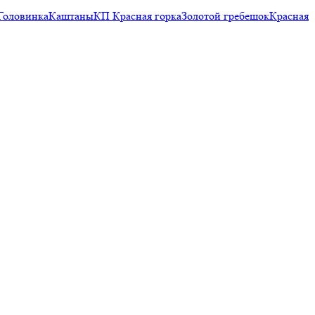
Головинка
Каштаны
КП Красная горка
Золотой гребешок
Красная