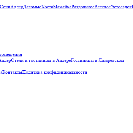
и
 Сочи
Адлер
Дагомыс
Хоста
Мамайка
Раздольное
Веселое
Эстосадок
помещения
Адлер
Отели и гостиницы в Адлере
Гостиницы в Лазаревском
а
Контакты
Политика конфиденциальности