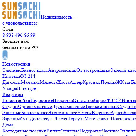
Недвижимость –
с удовольствием
Сочи
8-938-496-86-99
Звоните нам
бесплатно по РФ
Новостройки
Элитные
Бизнес класс
Апартаменты
От застройщика
Эконом кла
Ипотека
ФЗ-214
Дагомыс
Мамайка
Мацеста
Хоста
Адлер
Красная Поляна
ЖК на Б
У моря
В центре
Квартиры
Новостройки
Недорогие
Вторичка
От застройщика
ФЗ-214
Ипоте
Студии
Однокомнатные
Двухкомнатные
Трехкомнатные
Студии 
Элитные
Бизнес-класс
Эконом-класс
У моря
В центре
Адлер
Бытх
Заречный
ул. Донская
ул. Лысая Гора
ул. Метелева
ул. Полтавская
Дома
Коттеджные поселки
Виллы
Элитные
Недорогие
Частные
Эллинг