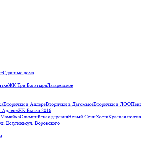
сс
Сданные дома
ытхе
ЖК Три Богатыря
Лазаревское
ка
Вторички в Адлере
Вторички в Дагомысе
Вторички в ЛОО
Пен
в Адлере
ЖК Бытха 2016
а
Мамайка
Олимпийская деревня
Новый Сочи
Хоста
Красная полян
ул. Есауленко
ул. Воровского
и