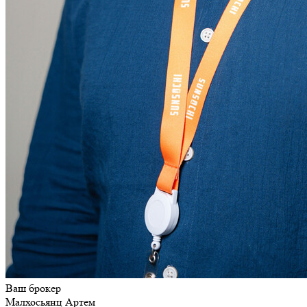
Ваш брокер
Малхосьянц Артем