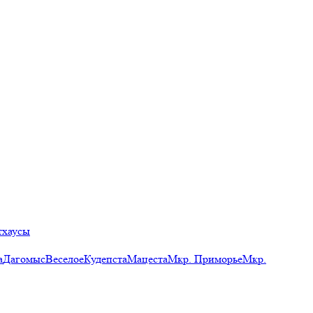
тхаусы
а
Дагомыс
Веселое
Кудепста
Мацеста
Мкр. Приморье
Мкр.