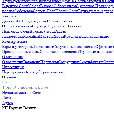
Таунхаусы
Вторичка
Эконом-класс
Дома в Сочи
Коттеджи в Соч
В центре Сочи
У моря
В горах
С бассейном
С участком
Пригород
поляна
Соболевка
Сергей-Поле
Новый Сочи
Таунхаусы в Адлере
Участки
Дачные
ИЖС
Садоводство
Строительство
От собственника
В центре
Недорогие
Элитные
Пригород Сочи
В горах
У моря
Адлер
Лазаревская
Мамайка
Мацеста
Хоста
Красная поляна
Голицыно
Коммерческие
Бары и рестораны
Гостиницы
Спортивные комплексы
Офисные 
Промышленные базы
Складские помещения
Торговые площади
О компании
О компании
Вакансии
Партнеры
Сотрудники
Сертификаты
Оплат
Инвестиции
Перепродажа
Аренда
Строительство
Отзывы
Блог
Недвижимость в Сочи
Дома
Адлер
КП Горный Воздух