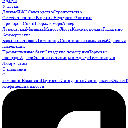
Адлере
Участки
Дачные
ИЖС
Садоводство
Строительство
От собственника
В центре
Недорогие
Элитные
Пригород Сочи
В горах
У моря
Адлер
Лазаревская
Мамайка
Мацеста
Хоста
Красная поляна
Голицыно
Коммерческие
Бары и рестораны
Гостиницы
Спортивные комплексы
Офисные
помещения
Промышленные базы
Складские помещения
Торговые
площади
Адлер
Отели и гостиницы в Адлере
Гостиницы в
Лазаревском
О компании
О
компании
Вакансии
Партнеры
Сотрудники
Сертификаты
Оплата
конфиденциальности