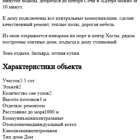
минутах ходьбы, добраться до центра Сочи и Адлера можно за
10 минут.
К дому подключены все центральные коммуникации, сделан
качественный ремонт, теплые полы, дорогая мебель.
Из окон открывается панорама на море и центр Хосты, рядом
построены элитные дома, подъезд к дому тупиковый.
Зона отдыха, бильярд, летняя кухня.
Характеристики объекта
Участок
5.5 сот.
Этажей
2
Количество сан узлов
2
Высота потолков
3 м
Отделка
с ремонтом
Расстояние до моря
1000 м
Коммуникации
центральные
Отопление
индивидуальный котел
Канализация
центральная
Тип дома
Дом