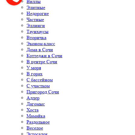
Виллы
Элитные
Недорогие
Частные
Эллинги
Таунхаусы
Вторичка
Эконом-класс
Дома в Сочи
Коттеджи в Сочи
В центре Сочи
У моря
В горах
С бассейном
С участком
Пригород Сочи
Адлер
Дагомыс
Хоста
Мамайка
Раздольное
Веселое
Эстосадок