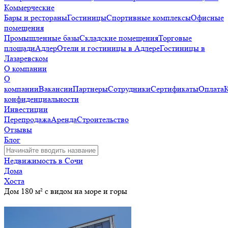
Коммерческие
Бары и рестораны
Гостиницы
Спортивные комплексы
Офисные
помещения
Промышленные базы
Складские помещения
Торговые
площади
Адлер
Отели и гостиницы в Адлере
Гостиницы в
Лазаревском
О компании
О
компании
Вакансии
Партнеры
Сотрудники
Сертификаты
Оплата
конфиденциальности
Инвестиции
Перепродажа
Аренда
Строительство
Отзывы
Блог
Недвижимость в Сочи
Дома
Хоста
Дом 180 м² с видом на море и горы