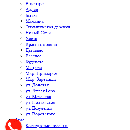
В центре
Адлер
Бытха
Мамайка
Олимпийская деревня
Новый Сочи
Хоста
Красная поляна
Дагомыс
Веселое
Кудепста
Мацеста
Мкр. Приморье
Мкр. Заречный
ул. Донская
ул. Лысая Гора
ул. Метелева
ул. Полтавская
ул. Есауленко
ул. Воровского
Дома
Коттеджные поселки