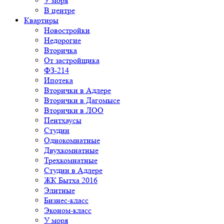
У моря
В центре
Квартиры
Новостройки
Недорогие
Вторичка
От застройщика
ФЗ-214
Ипотека
Вторички в Адлере
Вторички в Дагомысе
Вторички в ЛОО
Пентхаусы
Студии
Однокомнатные
Двухкомнатные
Трехкомнатные
Студии в Адлере
ЖК Бытха 2016
Элитные
Бизнес-класс
Эконом-класс
У моря