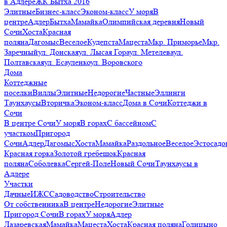
в Адлере
ЖК Бытха 2016
Элитные
Бизнес-класс
Эконом-класс
У моря
В
центре
Адлер
Бытха
Мамайка
Олимпийская деревня
Новый
Сочи
Хоста
Красная
поляна
Дагомыс
Веселое
Кудепста
Мацеста
Мкр. Приморье
Мкр.
Заречный
ул. Донская
ул. Лысая Гора
ул. Метелева
ул.
Полтавская
ул. Есауленко
ул. Воровского
Дома
Коттеджные
поселки
Виллы
Элитные
Недорогие
Частные
Эллинги
Таунхаусы
Вторичка
Эконом-класс
Дома в Сочи
Коттеджи в
Сочи
В центре Сочи
У моря
В горах
С бассейном
С
участком
Пригород
Сочи
Адлер
Дагомыс
Хоста
Мамайка
Раздольное
Веселое
Эстосадо
Красная горка
Золотой гребешок
Красная
поляна
Соболевка
Сергей-Поле
Новый Сочи
Таунхаусы в
Адлере
Участки
Дачные
ИЖС
Садоводство
Строительство
От собственника
В центре
Недорогие
Элитные
Пригород Сочи
В горах
У моря
Адлер
Лазаревская
Мамайка
Мацеста
Хоста
Красная поляна
Голицыно