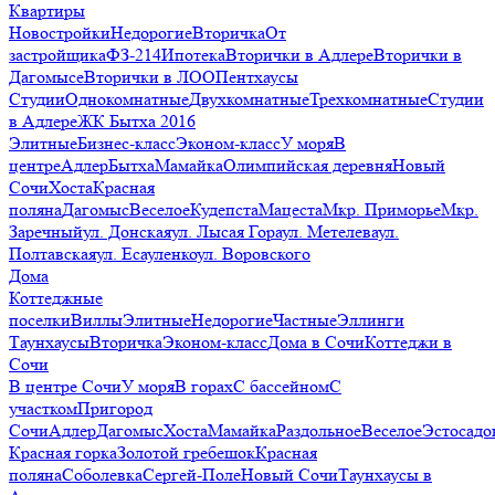
Квартиры
Новостройки
Недорогие
Вторичка
От
застройщика
ФЗ-214
Ипотека
Вторички в Адлере
Вторички в
Дагомысе
Вторички в ЛОО
Пентхаусы
Студии
Однокомнатные
Двухкомнатные
Трехкомнатные
Студии
в Адлере
ЖК Бытха 2016
Элитные
Бизнес-класс
Эконом-класс
У моря
В
центре
Адлер
Бытха
Мамайка
Олимпийская деревня
Новый
Сочи
Хоста
Красная
поляна
Дагомыс
Веселое
Кудепста
Мацеста
Мкр. Приморье
Мкр.
Заречный
ул. Донская
ул. Лысая Гора
ул. Метелева
ул.
Полтавская
ул. Есауленко
ул. Воровского
Дома
Коттеджные
поселки
Виллы
Элитные
Недорогие
Частные
Эллинги
Таунхаусы
Вторичка
Эконом-класс
Дома в Сочи
Коттеджи в
Сочи
В центре Сочи
У моря
В горах
С бассейном
С
участком
Пригород
Сочи
Адлер
Дагомыс
Хоста
Мамайка
Раздольное
Веселое
Эстосадо
Красная горка
Золотой гребешок
Красная
поляна
Соболевка
Сергей-Поле
Новый Сочи
Таунхаусы в