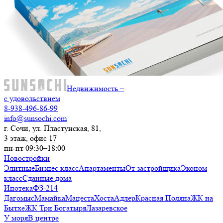
Недвижимость –
с удовольствием
8-938-496-86-99
info@sunsochi.com
г. Сочи, ул. Пластунская, 81,
3 этаж, офис 17
пн-пт 09:30–18:00
Новостройки
Элитные
Бизнес класс
Апартаменты
От застройщика
Эконом
класс
Сданные дома
Ипотека
ФЗ-214
Дагомыс
Мамайка
Мацеста
Хоста
Адлер
Красная Поляна
ЖК на
Бытхе
ЖК Три Богатыря
Лазаревское
У моря
В центре