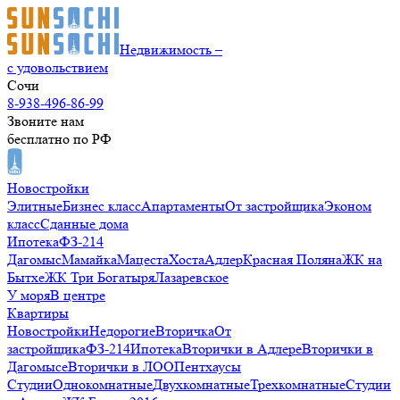
Недвижимость –
с удовольствием
Сочи
8-938-496-86-99
Звоните нам
бесплатно по РФ
Новостройки
Элитные
Бизнес класс
Апартаменты
От застройщика
Эконом
класс
Сданные дома
Ипотека
ФЗ-214
Дагомыс
Мамайка
Мацеста
Хоста
Адлер
Красная Поляна
ЖК на
Бытхе
ЖК Три Богатыря
Лазаревское
У моря
В центре
Квартиры
Новостройки
Недорогие
Вторичка
От
застройщика
ФЗ-214
Ипотека
Вторички в Адлере
Вторички в
Дагомысе
Вторички в ЛОО
Пентхаусы
Студии
Однокомнатные
Двухкомнатные
Трехкомнатные
Студии