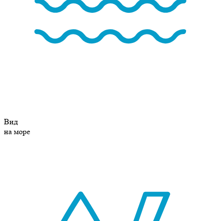
Вид
на море