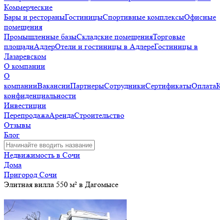
Коммерческие
Бары и рестораны
Гостиницы
Спортивные комплексы
Офисные
помещения
Промышленные базы
Складские помещения
Торговые
площади
Адлер
Отели и гостиницы в Адлере
Гостиницы в
Лазаревском
О компании
О
компании
Вакансии
Партнеры
Сотрудники
Сертификаты
Оплата
конфиденциальности
Инвестиции
Перепродажа
Аренда
Строительство
Отзывы
Блог
Недвижимость в Сочи
Дома
Пригород Сочи
Элитная вилла 550 м² в Дагомысе