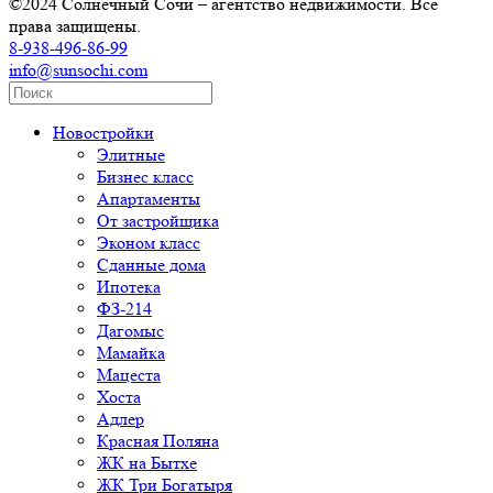
©2024 Солнечный Сочи – агентство недвижимости. Все
права защищены.
8-938-496-86-99
info@sunsochi.com
Новостройки
Элитные
Бизнес класс
Апартаменты
От застройщика
Эконом класс
Сданные дома
Ипотека
ФЗ-214
Дагомыс
Мамайка
Мацеста
Хоста
Адлер
Красная Поляна
ЖК на Бытхе
ЖК Три Богатыря