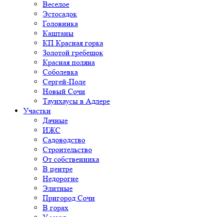
Веселое
Эстосадок
Головинка
Каштаны
КП Красная горка
Золотой гребешок
Красная поляна
Соболевка
Сергей-Поле
Новый Сочи
Таунхаусы в Адлере
Участки
Дачные
ИЖС
Садоводство
Строительство
От собственника
В центре
Недорогие
Элитные
Пригород Сочи
В горах