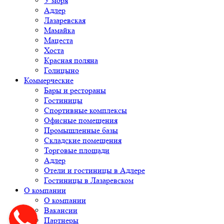
У моря
Адлер
Лазаревская
Мамайка
Мацеста
Хоста
Красная поляна
Голицыно
Коммерческие
Бары и рестораны
Гостиницы
Спортивные комплексы
Офисные помещения
Промышленные базы
Складские помещения
Торговые площади
Адлер
Отели и гостиницы в Адлере
Гостиницы в Лазаревском
О компании
О компании
Вакансии
Партнеры