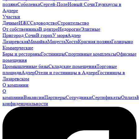
поляна
Соболевка
Сергей-Поле
Новый Сочи
Таунхаусы в
Адлере
Участки
Дачные
ИЖС
Садоводство
Строительство
От собственника
В центре
Недорогие
Элитные
Пригород Сочи
В горах
У моря
Адлер
Лазаревская
Мамайка
Мацеста
Хоста
Красная поляна
Голицыно
Коммерческие
Бары и рестораны
Гостиницы
Спортивные комплексы
Офисные
помещения
Промышленные базы
Складские помещения
Торговые
площади
Адлер
Отели и гостиницы в Адлере
Гостиницы в
Лазаревском
О компании
О
компании
Вакансии
Партнеры
Сотрудники
Сертификаты
Оплата
конфиденциальности