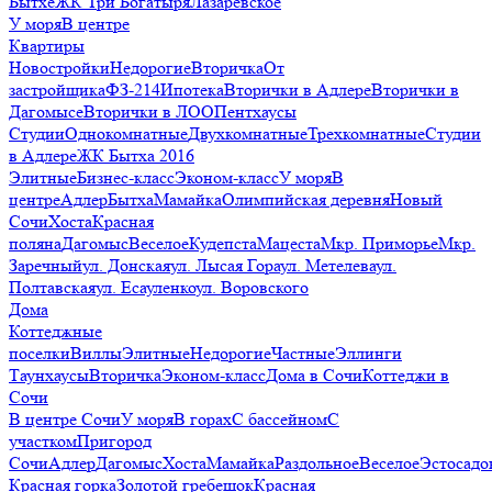
Бытхе
ЖК Три Богатыря
Лазаревское
У моря
В центре
Квартиры
Новостройки
Недорогие
Вторичка
От
застройщика
ФЗ-214
Ипотека
Вторички в Адлере
Вторички в
Дагомысе
Вторички в ЛОО
Пентхаусы
Студии
Однокомнатные
Двухкомнатные
Трехкомнатные
Студии
в Адлере
ЖК Бытха 2016
Элитные
Бизнес-класс
Эконом-класс
У моря
В
центре
Адлер
Бытха
Мамайка
Олимпийская деревня
Новый
Сочи
Хоста
Красная
поляна
Дагомыс
Веселое
Кудепста
Мацеста
Мкр. Приморье
Мкр.
Заречный
ул. Донская
ул. Лысая Гора
ул. Метелева
ул.
Полтавская
ул. Есауленко
ул. Воровского
Дома
Коттеджные
поселки
Виллы
Элитные
Недорогие
Частные
Эллинги
Таунхаусы
Вторичка
Эконом-класс
Дома в Сочи
Коттеджи в
Сочи
В центре Сочи
У моря
В горах
С бассейном
С
участком
Пригород
Сочи
Адлер
Дагомыс
Хоста
Мамайка
Раздольное
Веселое
Эстосадо
Красная горка
Золотой гребешок
Красная