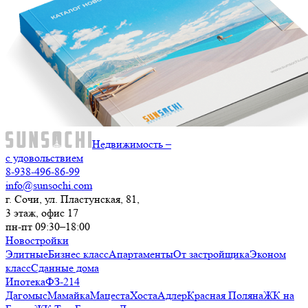
Недвижимость –
с удовольствием
8-938-496-86-99
info@sunsochi.com
г. Сочи, ул. Пластунская, 81,
3 этаж, офис 17
пн-пт 09:30–18:00
Новостройки
Элитные
Бизнес класс
Апартаменты
От застройщика
Эконом
класс
Сданные дома
Ипотека
ФЗ-214
Дагомыс
Мамайка
Мацеста
Хоста
Адлер
Красная Поляна
ЖК на