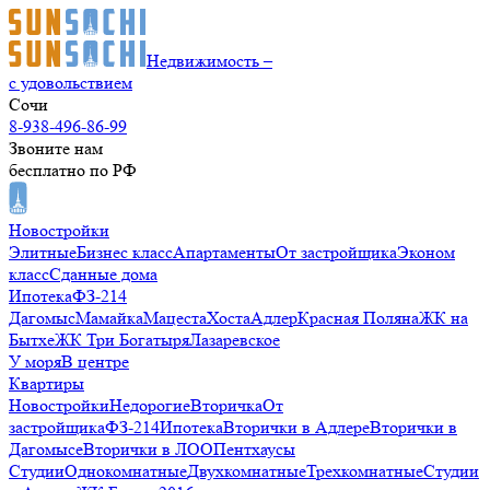
Недвижимость –
с удовольствием
Сочи
8-938-496-86-99
Звоните нам
бесплатно по РФ
Новостройки
Элитные
Бизнес класс
Апартаменты
От застройщика
Эконом
класс
Сданные дома
Ипотека
ФЗ-214
Дагомыс
Мамайка
Мацеста
Хоста
Адлер
Красная Поляна
ЖК на
Бытхе
ЖК Три Богатыря
Лазаревское
У моря
В центре
Квартиры
Новостройки
Недорогие
Вторичка
От
застройщика
ФЗ-214
Ипотека
Вторички в Адлере
Вторички в
Дагомысе
Вторички в ЛОО
Пентхаусы
Студии
Однокомнатные
Двухкомнатные
Трехкомнатные
Студии