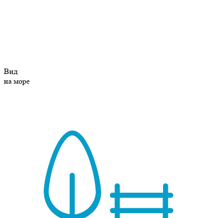
Вид
на море