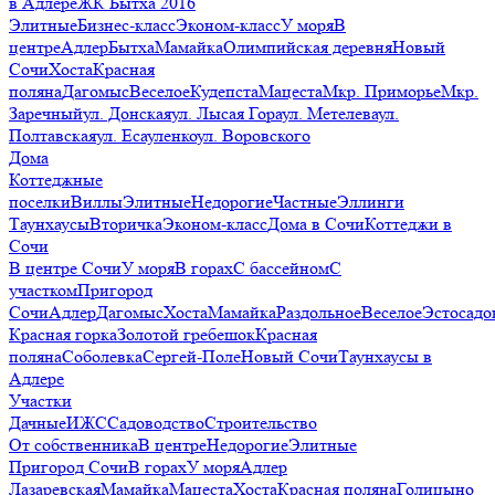
в Адлере
ЖК Бытха 2016
Элитные
Бизнес-класс
Эконом-класс
У моря
В
центре
Адлер
Бытха
Мамайка
Олимпийская деревня
Новый
Сочи
Хоста
Красная
поляна
Дагомыс
Веселое
Кудепста
Мацеста
Мкр. Приморье
Мкр.
Заречный
ул. Донская
ул. Лысая Гора
ул. Метелева
ул.
Полтавская
ул. Есауленко
ул. Воровского
Дома
Коттеджные
поселки
Виллы
Элитные
Недорогие
Частные
Эллинги
Таунхаусы
Вторичка
Эконом-класс
Дома в Сочи
Коттеджи в
Сочи
В центре Сочи
У моря
В горах
С бассейном
С
участком
Пригород
Сочи
Адлер
Дагомыс
Хоста
Мамайка
Раздольное
Веселое
Эстосадо
Красная горка
Золотой гребешок
Красная
поляна
Соболевка
Сергей-Поле
Новый Сочи
Таунхаусы в
Адлере
Участки
Дачные
ИЖС
Садоводство
Строительство
От собственника
В центре
Недорогие
Элитные
Пригород Сочи
В горах
У моря
Адлер
Лазаревская
Мамайка
Мацеста
Хоста
Красная поляна
Голицыно