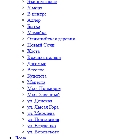
Эконом-класс
У моря
В центре
Адлер
Бытха
Мамайка
Олимпийская деревня
Новый Сочи
Хоста
Красная поляна
Дагомыс
Веселое
Кудепста
Мацеста
Мкр. Приморье
Мкр. Заречный
ул. Донская
ул. Лысая Гора
ул. Метелева
ул. Полтавская
ул. Есауленко
ул. Воровского
Дома