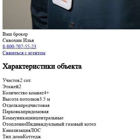
Ваш брокер
Сивохин Илья
8-800-707-55-23
Связаться с агентом
Характеристики объекта
Участок
2 сот.
Этажей
2
Количество комнат
4+
Высота потолков
3.5 м
Отделка
предчистовая
Парковка
придомовая
Коммуникации
центральные
Отопление
Индивидуальный газовый котел
Канализация
ЛОС
Тип дома
Коттедж