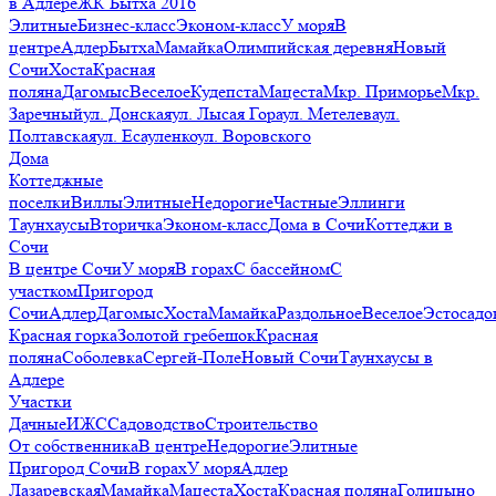
в Адлере
ЖК Бытха 2016
Элитные
Бизнес-класс
Эконом-класс
У моря
В
центре
Адлер
Бытха
Мамайка
Олимпийская деревня
Новый
Сочи
Хоста
Красная
поляна
Дагомыс
Веселое
Кудепста
Мацеста
Мкр. Приморье
Мкр.
Заречный
ул. Донская
ул. Лысая Гора
ул. Метелева
ул.
Полтавская
ул. Есауленко
ул. Воровского
Дома
Коттеджные
поселки
Виллы
Элитные
Недорогие
Частные
Эллинги
Таунхаусы
Вторичка
Эконом-класс
Дома в Сочи
Коттеджи в
Сочи
В центре Сочи
У моря
В горах
С бассейном
С
участком
Пригород
Сочи
Адлер
Дагомыс
Хоста
Мамайка
Раздольное
Веселое
Эстосадо
Красная горка
Золотой гребешок
Красная
поляна
Соболевка
Сергей-Поле
Новый Сочи
Таунхаусы в
Адлере
Участки
Дачные
ИЖС
Садоводство
Строительство
От собственника
В центре
Недорогие
Элитные
Пригород Сочи
В горах
У моря
Адлер
Лазаревская
Мамайка
Мацеста
Хоста
Красная поляна
Голицыно