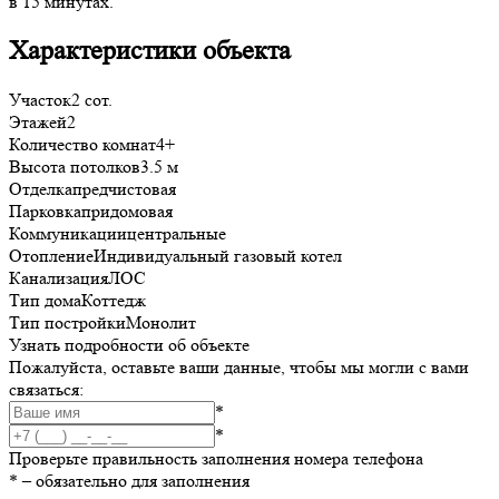
в 15 минутах.
Характеристики объекта
Участок
2 сот.
Этажей
2
Количество комнат
4+
Высота потолков
3.5 м
Отделка
предчистовая
Парковка
придомовая
Коммуникации
центральные
Отопление
Индивидуальный газовый котел
Канализация
ЛОС
Тип дома
Коттедж
Тип постройки
Монолит
Узнать подробности об объекте
Пожалуйста, оставьте ваши данные, чтобы мы могли с вами
связаться:
*
*
Проверьте правильность заполнения номера телефона
*
– обязательно для заполнения