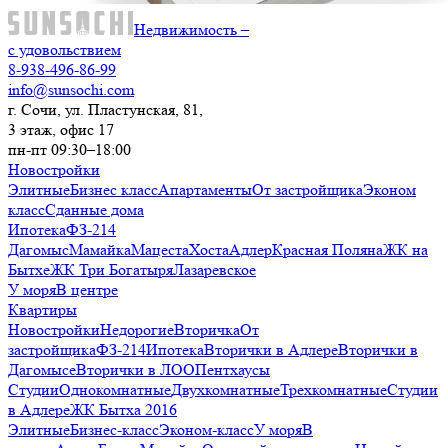
Недвижимость –
с удовольствием
8-938-496-86-99
info@sunsochi.com
г. Сочи, ул. Пластунская, 81,
3 этаж, офис 17
пн-пт 09:30–18:00
Новостройки
Элитные
Бизнес класс
Апартаменты
От застройщика
Эконом
класс
Сданные дома
Ипотека
ФЗ-214
Дагомыс
Мамайка
Мацеста
Хоста
Адлер
Красная Поляна
ЖК на
Бытхе
ЖК Три Богатыря
Лазаревское
У моря
В центре
Квартиры
Новостройки
Недорогие
Вторичка
От
застройщика
ФЗ-214
Ипотека
Вторички в Адлере
Вторички в
Дагомысе
Вторички в ЛОО
Пентхаусы
Студии
Однокомнатные
Двухкомнатные
Трехкомнатные
Студии
в Адлере
ЖК Бытха 2016
Элитные
Бизнес-класс
Эконом-класс
У моря
В