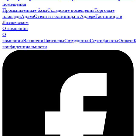
помещения
Промышленные базы
Складские помещения
Торговые
площади
Адлер
Отели и гостиницы в Адлере
Гостиницы в
Лазаревском
О компании
О
компании
Вакансии
Партнеры
Сотрудники
Сертификаты
Оплата
конфиденциальности