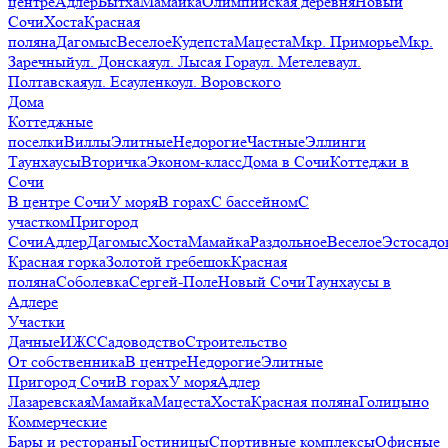
центре
Адлер
Бытха
Мамайка
Олимпийская деревня
Новый
Сочи
Хоста
Красная
поляна
Дагомыс
Веселое
Кудепста
Мацеста
Мкр. Приморье
Мкр.
Заречный
ул. Донская
ул. Лысая Гора
ул. Метелева
ул.
Полтавская
ул. Есауленко
ул. Воровского
Дома
Коттеджные
поселки
Виллы
Элитные
Недорогие
Частные
Эллинги
Таунхаусы
Вторичка
Эконом-класс
Дома в Сочи
Коттеджи в
Сочи
В центре Сочи
У моря
В горах
С бассейном
С
участком
Пригород
Сочи
Адлер
Дагомыс
Хоста
Мамайка
Раздольное
Веселое
Эстосадо
Красная горка
Золотой гребешок
Красная
поляна
Соболевка
Сергей-Поле
Новый Сочи
Таунхаусы в
Адлере
Участки
Дачные
ИЖС
Садоводство
Строительство
От собственника
В центре
Недорогие
Элитные
Пригород Сочи
В горах
У моря
Адлер
Лазаревская
Мамайка
Мацеста
Хоста
Красная поляна
Голицыно
Коммерческие
Бары и рестораны
Гостиницы
Спортивные комплексы
Офисные