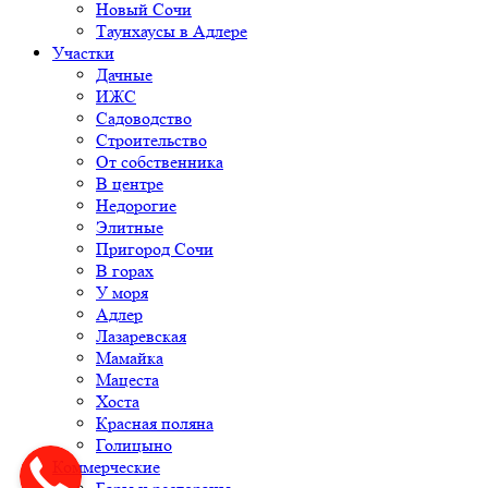
Новый Сочи
Таунхаусы в Адлере
Участки
Дачные
ИЖС
Садоводство
Строительство
От собственника
В центре
Недорогие
Элитные
Пригород Сочи
В горах
У моря
Адлер
Лазаревская
Мамайка
Мацеста
Хоста
Красная поляна
Голицыно
Коммерческие