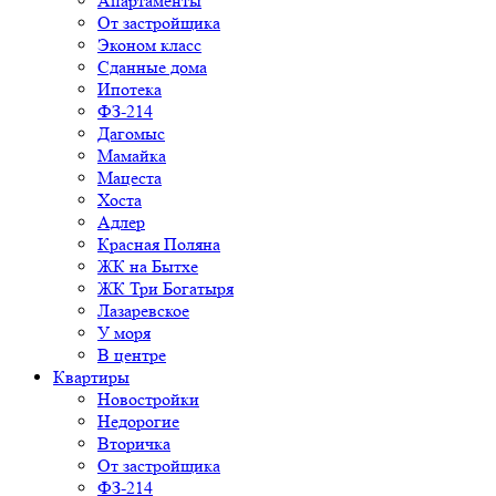
Апартаменты
От застройщика
Эконом класс
Сданные дома
Ипотека
ФЗ-214
Дагомыс
Мамайка
Мацеста
Хоста
Адлер
Красная Поляна
ЖК на Бытхе
ЖК Три Богатыря
Лазаревское
У моря
В центре
Квартиры
Новостройки
Недорогие
Вторичка
От застройщика
ФЗ-214