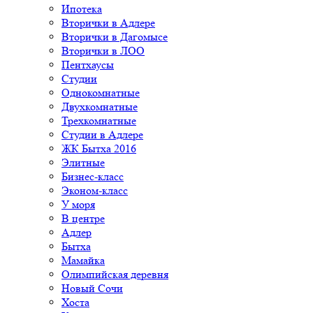
Ипотека
Вторички в Адлере
Вторички в Дагомысе
Вторички в ЛОО
Пентхаусы
Студии
Однокомнатные
Двухкомнатные
Трехкомнатные
Студии в Адлере
ЖК Бытха 2016
Элитные
Бизнес-класс
Эконом-класс
У моря
В центре
Адлер
Бытха
Мамайка
Олимпийская деревня
Новый Сочи
Хоста