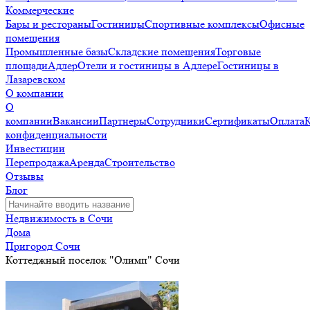
Коммерческие
Бары и рестораны
Гостиницы
Спортивные комплексы
Офисные
помещения
Промышленные базы
Складские помещения
Торговые
площади
Адлер
Отели и гостиницы в Адлере
Гостиницы в
Лазаревском
О компании
О
компании
Вакансии
Партнеры
Сотрудники
Сертификаты
Оплата
конфиденциальности
Инвестиции
Перепродажа
Аренда
Строительство
Отзывы
Блог
Недвижимость в Сочи
Дома
Пригород Сочи
Коттеджный поселок "Олимп" Сочи