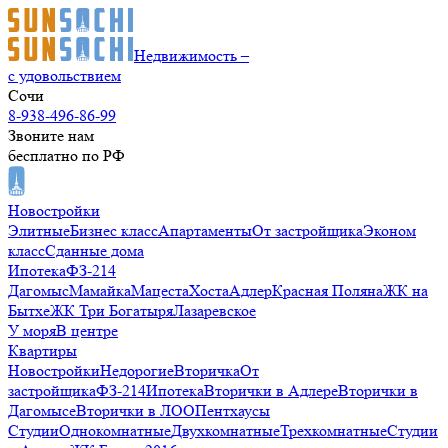
Недвижимость –
с удовольствием
Сочи
8-938-496-86-99
Звоните нам
бесплатно по РФ
Новостройки
Элитные
Бизнес класс
Апартаменты
От застройщика
Эконом
класс
Сданные дома
Ипотека
ФЗ-214
Дагомыс
Мамайка
Мацеста
Хоста
Адлер
Красная Поляна
ЖК на
Бытхе
ЖК Три Богатыря
Лазаревское
У моря
В центре
Квартиры
Новостройки
Недорогие
Вторичка
От
застройщика
ФЗ-214
Ипотека
Вторички в Адлере
Вторички в
Дагомысе
Вторички в ЛОО
Пентхаусы
Студии
Однокомнатные
Двухкомнатные
Трехкомнатные
Студии