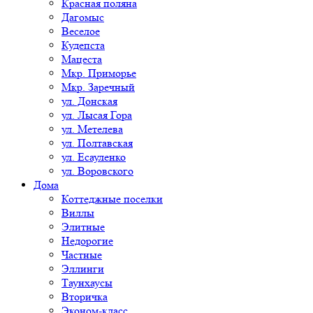
Красная поляна
Дагомыс
Веселое
Кудепста
Мацеста
Мкр. Приморье
Мкр. Заречный
ул. Донская
ул. Лысая Гора
ул. Метелева
ул. Полтавская
ул. Есауленко
ул. Воровского
Дома
Коттеджные поселки
Виллы
Элитные
Недорогие
Частные
Эллинги
Таунхаусы
Вторичка
Эконом-класс