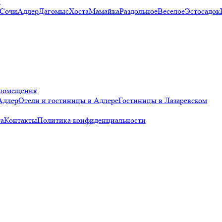
и
 Сочи
Адлер
Дагомыс
Хоста
Мамайка
Раздольное
Веселое
Эстосадок
помещения
Адлер
Отели и гостиницы в Адлере
Гостиницы в Лазаревском
а
Контакты
Политика конфиденциальности