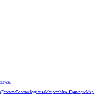
тхаусы
а
Дагомыс
Веселое
Кудепста
Мацеста
Мкр. Приморье
Мкр.