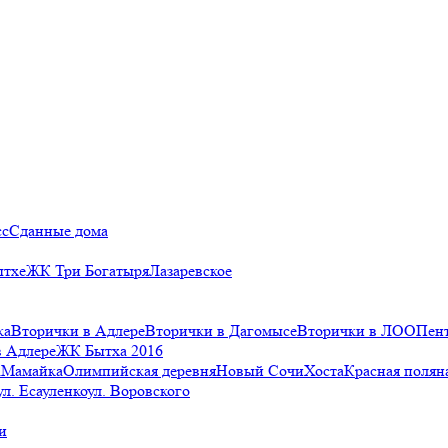
сс
Сданные дома
ытхе
ЖК Три Богатыря
Лазаревское
ка
Вторички в Адлере
Вторички в Дагомысе
Вторички в ЛОО
Пен
в Адлере
ЖК Бытха 2016
а
Мамайка
Олимпийская деревня
Новый Сочи
Хоста
Красная полян
ул. Есауленко
ул. Воровского
и