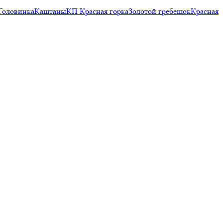
Головинка
Каштаны
КП Красная горка
Золотой гребешок
Красная