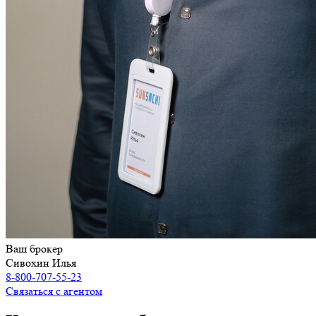
Ваш брокер
Сивохин Илья
8-800-707-55-23
Связаться с агентом