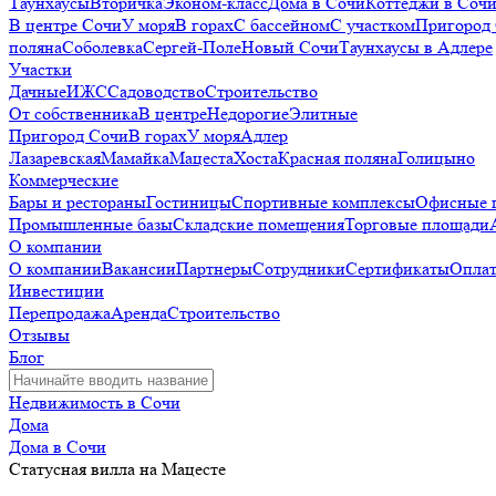
Таунхаусы
Вторичка
Эконом-класс
Дома в Сочи
Коттеджи в Соч
В центре Сочи
У моря
В горах
С бассейном
С участком
Пригород
поляна
Соболевка
Сергей-Поле
Новый Сочи
Таунхаусы в Адлере
Участки
Дачные
ИЖС
Садоводство
Строительство
От собственника
В центре
Недорогие
Элитные
Пригород Сочи
В горах
У моря
Адлер
Лазаревская
Мамайка
Мацеста
Хоста
Красная поляна
Голицыно
Коммерческие
Бары и рестораны
Гостиницы
Спортивные комплексы
Офисные 
Промышленные базы
Складские помещения
Торговые площади
О компании
О компании
Вакансии
Партнеры
Сотрудники
Сертификаты
Оплат
Инвестиции
Перепродажа
Аренда
Строительство
Отзывы
Блог
Недвижимость в Сочи
Дома
Дома в Сочи
Статусная вилла на Мацесте