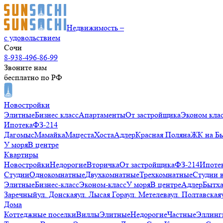
Недвижимость –
с удовольствием
Сочи
8-938-496-86-99
Звоните нам
бесплатно по РФ
Новостройки
Элитные
Бизнес класс
Апартаменты
От застройщика
Эконом кла
Ипотека
ФЗ-214
Дагомыс
Мамайка
Мацеста
Хоста
Адлер
Красная Поляна
ЖК на Б
У моря
В центре
Квартиры
Новостройки
Недорогие
Вторичка
От застройщика
ФЗ-214
Ипоте
Студии
Однокомнатные
Двухкомнатные
Трехкомнатные
Студии 
Элитные
Бизнес-класс
Эконом-класс
У моря
В центре
Адлер
Бытх
Заречный
ул. Донская
ул. Лысая Гора
ул. Метелева
ул. Полтавская
Дома
Коттеджные поселки
Виллы
Элитные
Недорогие
Частные
Эллинг