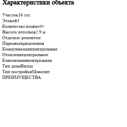
Характеристики объекта
Участок
16 сот.
Этажей
3
Количество комнат
4+
Высота потолков
2.9 м
Отделка
с ремонтом
Парковка
придомовая
Коммуникации
центральные
Отопление
центральное
Канализация
центральная
Тип дома
Вилла
Тип постройки
Монолит
ПРЕИМУЩЕСТВА