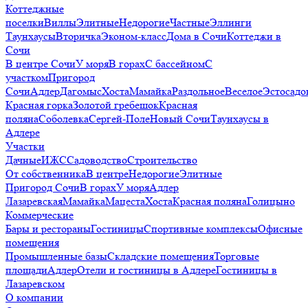
Коттеджные
поселки
Виллы
Элитные
Недорогие
Частные
Эллинги
Таунхаусы
Вторичка
Эконом-класс
Дома в Сочи
Коттеджи в
Сочи
В центре Сочи
У моря
В горах
С бассейном
С
участком
Пригород
Сочи
Адлер
Дагомыс
Хоста
Мамайка
Раздольное
Веселое
Эстосадо
Красная горка
Золотой гребешок
Красная
поляна
Соболевка
Сергей-Поле
Новый Сочи
Таунхаусы в
Адлере
Участки
Дачные
ИЖС
Садоводство
Строительство
От собственника
В центре
Недорогие
Элитные
Пригород Сочи
В горах
У моря
Адлер
Лазаревская
Мамайка
Мацеста
Хоста
Красная поляна
Голицыно
Коммерческие
Бары и рестораны
Гостиницы
Спортивные комплексы
Офисные
помещения
Промышленные базы
Складские помещения
Торговые
площади
Адлер
Отели и гостиницы в Адлере
Гостиницы в
Лазаревском
О компании