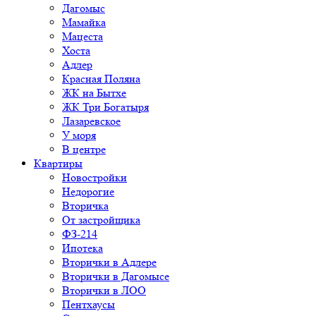
Дагомыс
Мамайка
Мацеста
Хоста
Адлер
Красная Поляна
ЖК на Бытхе
ЖК Три Богатыря
Лазаревское
У моря
В центре
Квартиры
Новостройки
Недорогие
Вторичка
От застройщика
ФЗ-214
Ипотека
Вторички в Адлере
Вторички в Дагомысе
Вторички в ЛОО
Пентхаусы