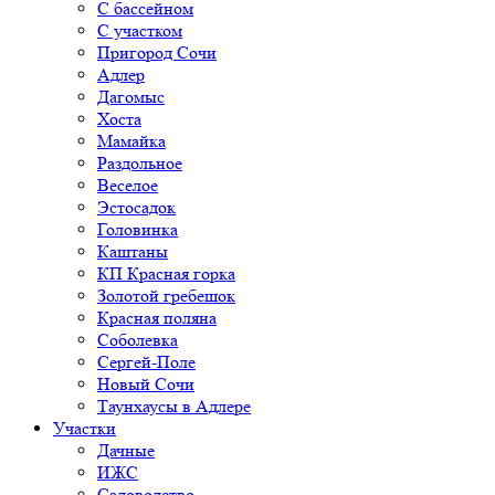
С бассейном
С участком
Пригород Сочи
Адлер
Дагомыс
Хоста
Мамайка
Раздольное
Веселое
Эстосадок
Головинка
Каштаны
КП Красная горка
Золотой гребешок
Красная поляна
Соболевка
Сергей-Поле
Новый Сочи
Таунхаусы в Адлере
Участки
Дачные
ИЖС
Садоводство