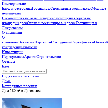
Коммерческие
Бары и рестораны
Гостиницы
Спортивные комплексы
Офисные
помещения
Промышленные базы
Складские помещения
Торговые
площади
Адлер
Отели и гостиницы в Адлере
Гостиницы в
Лазаревском
О компании
О
компании
Вакансии
Партнеры
Сотрудники
Сертификаты
Оплата
конфиденциальности
Инвестиции
Перепродажа
Аренда
Строительство
Отзывы
Блог
Недвижимость в Сочи
Дома
Коттеджные поселки
Дом 180 м² в Дагомысе