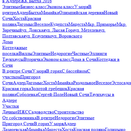
в Адлере
ЖК Бытха 2016
Элитные
Бизнес-класс
Эконом-класс
У моря
В
центре
Адлер
Бытха
Мамайка
Олимпийская деревня
Новый
Сочи
Хоста
Красная
поляна
Дагомыс
Веселое
Кудепста
Мацеста
Мкр. Приморье
Мкр.
Заречный
ул. Донская
ул. Лысая Гора
ул. Метелева
ул.
Полтавская
ул. Есауленко
ул. Воровского
Дома
Коттеджные
поселки
Виллы
Элитные
Недорогие
Частные
Эллинги
Таунхаусы
Вторичка
Эконом-класс
Дома в Сочи
Коттеджи в
Сочи
В центре Сочи
У моря
В горах
С бассейном
С
участком
Пригород
Сочи
Адлер
Дагомыс
Хоста
Мамайка
Раздольное
Веселое
Эстосадо
Красная горка
Золотой гребешок
Красная
поляна
Соболевка
Сергей-Поле
Новый Сочи
Таунхаусы в
Адлере
Участки
Дачные
ИЖС
Садоводство
Строительство
От собственника
В центре
Недорогие
Элитные
Пригород Сочи
В горах
У моря
Адлер
Лазаревская
Мамайка
Мацеста
Хоста
Красная поляна
Голицыно