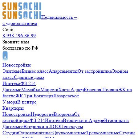
Недвижимость –
с удовольствием
Сочи
8-938-496-86-99
Звоните нам
бесплатно по РФ
Новостройки
Элитные
Бизнес класс
Апартаменты
От застройщика
Эконом
класс
Сданные дома
Ипотека
ФЗ-214
Дагомыс
Мамайка
Мацеста
Хоста
Адлер
Красная Поляна
ЖК на
Бытхе
ЖК Три Богатыря
Лазаревское
У моря
В центре
Квартиры
Новостройки
Недорогие
Вторичка
От
застройщика
ФЗ-214
Ипотека
Вторички в Адлере
Вторички в
Дагомысе
Вторички в ЛОО
Пентхаусы
Студии
Однокомнатные
Двухкомнатные
Трехкомнатные
Студии