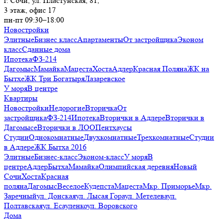
г. Сочи, ул. Пластунская, 81,
3 этаж, офис 17
пн-пт 09:30–18:00
Новостройки
Элитные
Бизнес класс
Апартаменты
От застройщика
Эконом
класс
Сданные дома
Ипотека
ФЗ-214
Дагомыс
Мамайка
Мацеста
Хоста
Адлер
Красная Поляна
ЖК на
Бытхе
ЖК Три Богатыря
Лазаревское
У моря
В центре
Квартиры
Новостройки
Недорогие
Вторичка
От
застройщика
ФЗ-214
Ипотека
Вторички в Адлере
Вторички в
Дагомысе
Вторички в ЛОО
Пентхаусы
Студии
Однокомнатные
Двухкомнатные
Трехкомнатные
Студии
в Адлере
ЖК Бытха 2016
Элитные
Бизнес-класс
Эконом-класс
У моря
В
центре
Адлер
Бытха
Мамайка
Олимпийская деревня
Новый
Сочи
Хоста
Красная
поляна
Дагомыс
Веселое
Кудепста
Мацеста
Мкр. Приморье
Мкр.
Заречный
ул. Донская
ул. Лысая Гора
ул. Метелева
ул.
Полтавская
ул. Есауленко
ул. Воровского
Дома