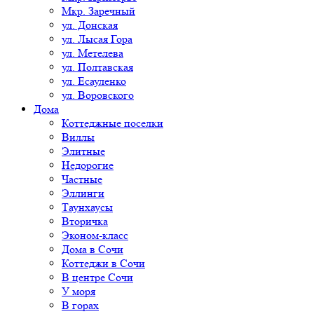
Мкр. Заречный
ул. Донская
ул. Лысая Гора
ул. Метелева
ул. Полтавская
ул. Есауленко
ул. Воровского
Дома
Коттеджные поселки
Виллы
Элитные
Недорогие
Частные
Эллинги
Таунхаусы
Вторичка
Эконом-класс
Дома в Сочи
Коттеджи в Сочи
В центре Сочи
У моря
В горах