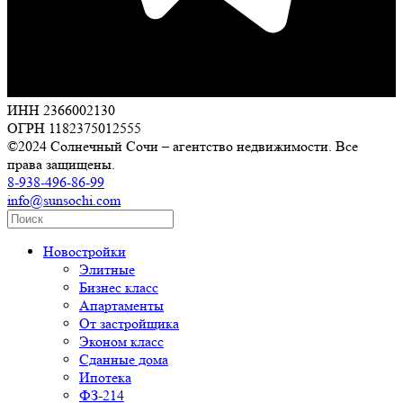
ИНН 2366002130
ОГРН 1182375012555
©2024 Солнечный Сочи – агентство недвижимости. Все
права защищены.
8-938-496-86-99
info@sunsochi.com
Новостройки
Элитные
Бизнес класс
Апартаменты
От застройщика
Эконом класс
Сданные дома
Ипотека
ФЗ-214