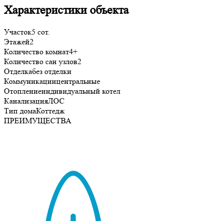
Характеристики объекта
Участок
5 сот.
Этажей
2
Количество комнат
4+
Количество сан узлов
2
Отделка
без отделки
Коммуникации
центральные
Отопление
индивидуальный котел
Канализация
ЛОС
Тип дома
Коттедж
ПРЕИМУЩЕСТВА