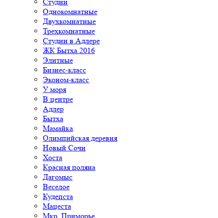
Студии
Однокомнатные
Двухкомнатные
Трехкомнатные
Студии в Адлере
ЖК Бытха 2016
Элитные
Бизнес-класс
Эконом-класс
У моря
В центре
Адлер
Бытха
Мамайка
Олимпийская деревня
Новый Сочи
Хоста
Красная поляна
Дагомыс
Веселое
Кудепста
Мацеста
Мкр. Приморье