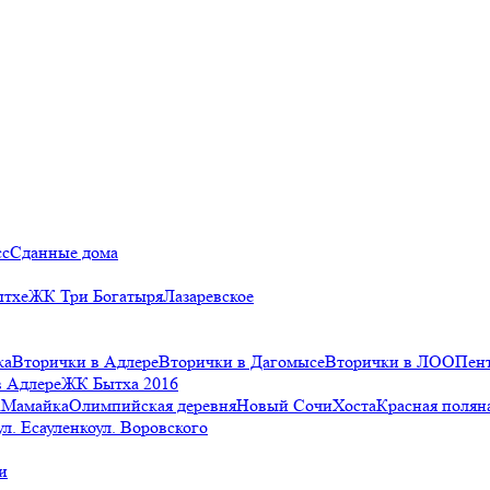
сс
Сданные дома
ытхе
ЖК Три Богатыря
Лазаревское
ка
Вторички в Адлере
Вторички в Дагомысе
Вторички в ЛОО
Пен
в Адлере
ЖК Бытха 2016
а
Мамайка
Олимпийская деревня
Новый Сочи
Хоста
Красная полян
ул. Есауленко
ул. Воровского
и