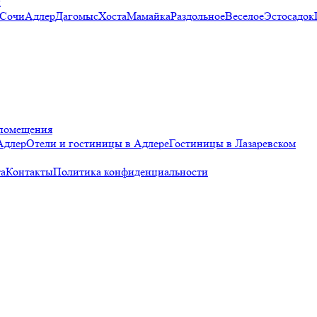
и
 Сочи
Адлер
Дагомыс
Хоста
Мамайка
Раздольное
Веселое
Эстосадок
помещения
Адлер
Отели и гостиницы в Адлере
Гостиницы в Лазаревском
а
Контакты
Политика конфиденциальности