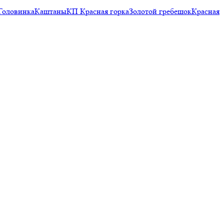
Головинка
Каштаны
КП Красная горка
Золотой гребешок
Красная