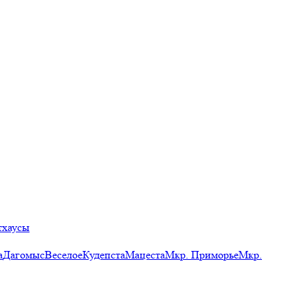
тхаусы
а
Дагомыс
Веселое
Кудепста
Мацеста
Мкр. Приморье
Мкр.