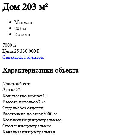
Дом 203 м²
Мацеста
203 м²
2 этажа
7000 м
Цена:
25 330 000 ₽
Связаться с агентом
Характеристики объекта
Участок
6 сот.
Этажей
2
Количество комнат
4+
Высота потолков
3 м
Отделка
без отделки
Расстояние до моря
7000 м
Коммуникации
центральные
Отопление
центральное
Канализация
центральная