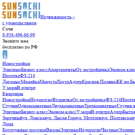
Недвижимость –
с удовольствием
Сочи
8-938-496-86-99
Звоните нам
бесплатно по РФ
Новостройки
Элитные
Бизнес класс
Апартаменты
От застройщика
Эконом кла
Ипотека
ФЗ-214
Дагомыс
Мамайка
Мацеста
Хоста
Адлер
Красная Поляна
ЖК на Б
У моря
В центре
Квартиры
Новостройки
Недорогие
Вторичка
От застройщика
ФЗ-214
Ипоте
Студии
Однокомнатные
Двухкомнатные
Трехкомнатные
Студии 
Элитные
Бизнес-класс
Эконом-класс
У моря
В центре
Адлер
Бытх
Заречный
ул. Донская
ул. Лысая Гора
ул. Метелева
ул. Полтавская
Дома
Коттеджные поселки
Виллы
Элитные
Недорогие
Частные
Эллинг