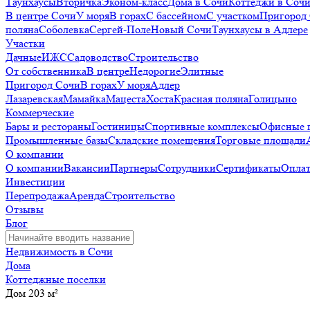
Таунхаусы
Вторичка
Эконом-класс
Дома в Сочи
Коттеджи в Соч
В центре Сочи
У моря
В горах
С бассейном
С участком
Пригород
поляна
Соболевка
Сергей-Поле
Новый Сочи
Таунхаусы в Адлере
Участки
Дачные
ИЖС
Садоводство
Строительство
От собственника
В центре
Недорогие
Элитные
Пригород Сочи
В горах
У моря
Адлер
Лазаревская
Мамайка
Мацеста
Хоста
Красная поляна
Голицыно
Коммерческие
Бары и рестораны
Гостиницы
Спортивные комплексы
Офисные 
Промышленные базы
Складские помещения
Торговые площади
О компании
О компании
Вакансии
Партнеры
Сотрудники
Сертификаты
Оплат
Инвестиции
Перепродажа
Аренда
Строительство
Отзывы
Блог
Недвижимость в Сочи
Дома
Коттеджные поселки
Дом 203 м²