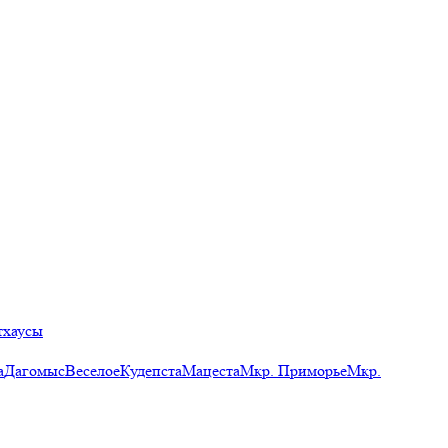
тхаусы
а
Дагомыс
Веселое
Кудепста
Мацеста
Мкр. Приморье
Мкр.