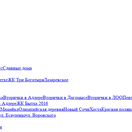
сс
Сданные дома
ытхе
ЖК Три Богатыря
Лазаревское
ка
Вторички в Адлере
Вторички в Дагомысе
Вторички в ЛОО
Пен
в Адлере
ЖК Бытха 2016
а
Мамайка
Олимпийская деревня
Новый Сочи
Хоста
Красная полян
ул. Есауленко
ул. Воровского
и