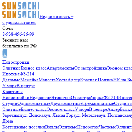
Недвижимость –
с удовольствием
Сочи
8-938-496-86-99
Звоните нам
бесплатно по РФ
Новостройки
Элитные
Бизнес класс
Апартаменты
От застройщика
Эконом кла
Ипотека
ФЗ-214
Дагомыс
Мамайка
Мацеста
Хоста
Адлер
Красная Поляна
ЖК на Б
У моря
В центре
Квартиры
Новостройки
Недорогие
Вторичка
От застройщика
ФЗ-214
Ипоте
Студии
Однокомнатные
Двухкомнатные
Трехкомнатные
Студии 
Элитные
Бизнес-класс
Эконом-класс
У моря
В центре
Адлер
Бытх
Заречный
ул. Донская
ул. Лысая Гора
ул. Метелева
ул. Полтавская
Дома
Коттеджные поселки
Виллы
Элитные
Недорогие
Частные
Эллинг