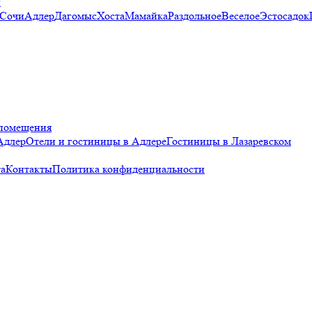
и
 Сочи
Адлер
Дагомыс
Хоста
Мамайка
Раздольное
Веселое
Эстосадок
помещения
Адлер
Отели и гостиницы в Адлере
Гостиницы в Лазаревском
а
Контакты
Политика конфиденциальности