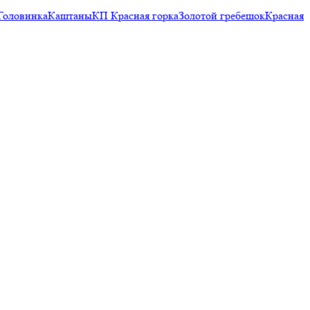
Головинка
Каштаны
КП Красная горка
Золотой гребешок
Красная