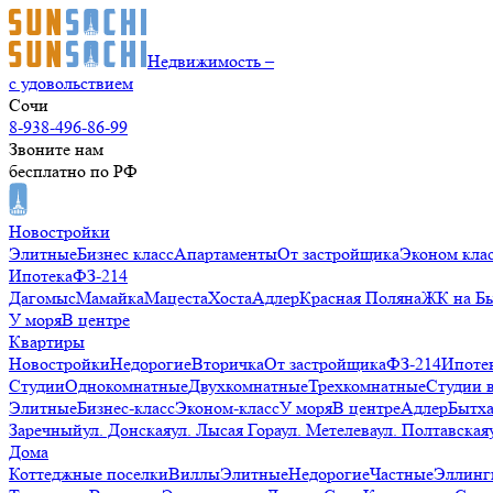
Недвижимость –
с удовольствием
Сочи
8-938-496-86-99
Звоните нам
бесплатно по РФ
Новостройки
Элитные
Бизнес класс
Апартаменты
От застройщика
Эконом кла
Ипотека
ФЗ-214
Дагомыс
Мамайка
Мацеста
Хоста
Адлер
Красная Поляна
ЖК на Б
У моря
В центре
Квартиры
Новостройки
Недорогие
Вторичка
От застройщика
ФЗ-214
Ипоте
Студии
Однокомнатные
Двухкомнатные
Трехкомнатные
Студии 
Элитные
Бизнес-класс
Эконом-класс
У моря
В центре
Адлер
Бытх
Заречный
ул. Донская
ул. Лысая Гора
ул. Метелева
ул. Полтавская
Дома
Коттеджные поселки
Виллы
Элитные
Недорогие
Частные
Эллинг