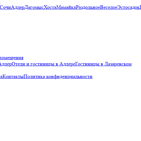
и
 Сочи
Адлер
Дагомыс
Хоста
Мамайка
Раздольное
Веселое
Эстосадок
помещения
Адлер
Отели и гостиницы в Адлере
Гостиницы в Лазаревском
а
Контакты
Политика конфиденциальности