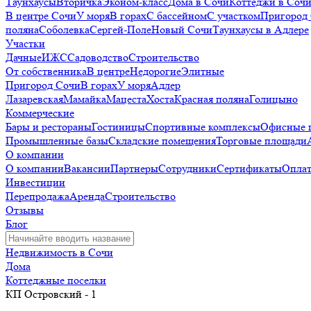
Таунхаусы
Вторичка
Эконом-класс
Дома в Сочи
Коттеджи в Соч
В центре Сочи
У моря
В горах
С бассейном
С участком
Пригород
поляна
Соболевка
Сергей-Поле
Новый Сочи
Таунхаусы в Адлере
Участки
Дачные
ИЖС
Садоводство
Строительство
От собственника
В центре
Недорогие
Элитные
Пригород Сочи
В горах
У моря
Адлер
Лазаревская
Мамайка
Мацеста
Хоста
Красная поляна
Голицыно
Коммерческие
Бары и рестораны
Гостиницы
Спортивные комплексы
Офисные 
Промышленные базы
Складские помещения
Торговые площади
О компании
О компании
Вакансии
Партнеры
Сотрудники
Сертификаты
Оплат
Инвестиции
Перепродажа
Аренда
Строительство
Отзывы
Блог
Недвижимость в Сочи
Дома
Коттеджные поселки
КП Островский - 1