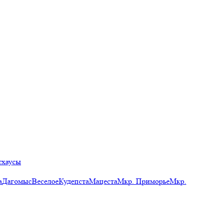
тхаусы
а
Дагомыс
Веселое
Кудепста
Мацеста
Мкр. Приморье
Мкр.