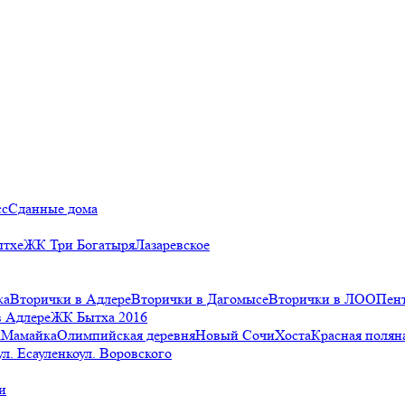
сс
Сданные дома
ытхе
ЖК Три Богатыря
Лазаревское
ка
Вторички в Адлере
Вторички в Дагомысе
Вторички в ЛОО
Пен
в Адлере
ЖК Бытха 2016
а
Мамайка
Олимпийская деревня
Новый Сочи
Хоста
Красная полян
ул. Есауленко
ул. Воровского
и