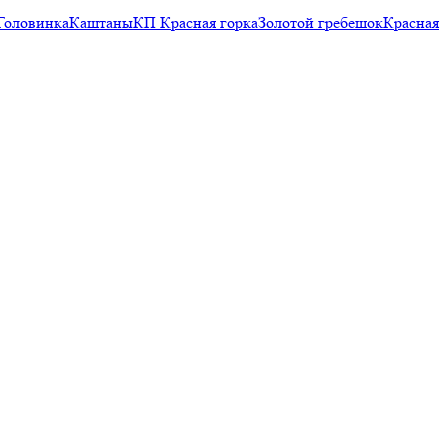
Головинка
Каштаны
КП Красная горка
Золотой гребешок
Красная