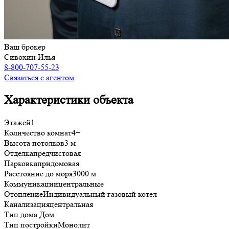
Ваш брокер
Сивохин Илья
8-800-707-55-23
Связаться с агентом
Характеристики объекта
Этажей
1
Количество комнат
4+
Высота потолков
3 м
Отделка
предчистовая
Парковка
придомовая
Расстояние до моря
3000 м
Коммуникации
центральные
Отопление
Индивидуальный газовый котел
Канализация
центральная
Тип дома
Дом
Тип постройки
Монолит