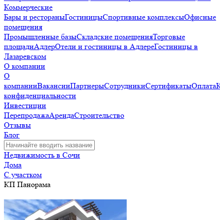
Коммерческие
Бары и рестораны
Гостиницы
Спортивные комплексы
Офисные
помещения
Промышленные базы
Складские помещения
Торговые
площади
Адлер
Отели и гостиницы в Адлере
Гостиницы в
Лазаревском
О компании
О
компании
Вакансии
Партнеры
Сотрудники
Сертификаты
Оплата
конфиденциальности
Инвестиции
Перепродажа
Аренда
Строительство
Отзывы
Блог
Недвижимость в Сочи
Дома
С участком
КП Панорама