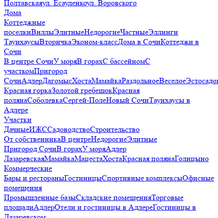
Полтавская
ул. Есауленко
ул. Воровского
Дома
Коттеджные
поселки
Виллы
Элитные
Недорогие
Частные
Эллинги
Таунхаусы
Вторичка
Эконом-класс
Дома в Сочи
Коттеджи в
Сочи
В центре Сочи
У моря
В горах
С бассейном
С
участком
Пригород
Сочи
Адлер
Дагомыс
Хоста
Мамайка
Раздольное
Веселое
Эстосадо
Красная горка
Золотой гребешок
Красная
поляна
Соболевка
Сергей-Поле
Новый Сочи
Таунхаусы в
Адлере
Участки
Дачные
ИЖС
Садоводство
Строительство
От собственника
В центре
Недорогие
Элитные
Пригород Сочи
В горах
У моря
Адлер
Лазаревская
Мамайка
Мацеста
Хоста
Красная поляна
Голицыно
Коммерческие
Бары и рестораны
Гостиницы
Спортивные комплексы
Офисные
помещения
Промышленные базы
Складские помещения
Торговые
площади
Адлер
Отели и гостиницы в Адлере
Гостиницы в
Лазаревском