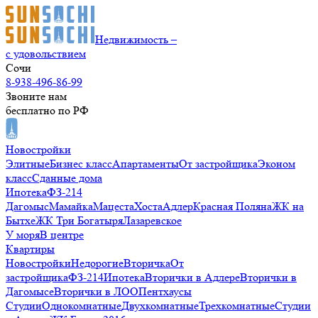
Недвижимость –
с удовольствием
Сочи
8-938-496-86-99
Звоните нам
бесплатно по РФ
Новостройки
Элитные
Бизнес класс
Апартаменты
От застройщика
Эконом
класс
Сданные дома
Ипотека
ФЗ-214
Дагомыс
Мамайка
Мацеста
Хоста
Адлер
Красная Поляна
ЖК на
Бытхе
ЖК Три Богатыря
Лазаревское
У моря
В центре
Квартиры
Новостройки
Недорогие
Вторичка
От
застройщика
ФЗ-214
Ипотека
Вторички в Адлере
Вторички в
Дагомысе
Вторички в ЛОО
Пентхаусы
Студии
Однокомнатные
Двухкомнатные
Трехкомнатные
Студии