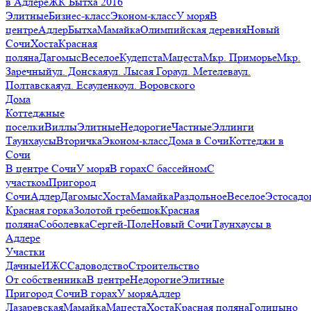
в Адлере
ЖК Бытха 2016
Элитные
Бизнес-класс
Эконом-класс
У моря
В
центре
Адлер
Бытха
Мамайка
Олимпийская деревня
Новый
Сочи
Хоста
Красная
поляна
Дагомыс
Веселое
Кудепста
Мацеста
Мкр. Приморье
Мкр.
Заречный
ул. Донская
ул. Лысая Гора
ул. Метелева
ул.
Полтавская
ул. Есауленко
ул. Воровского
Дома
Коттеджные
поселки
Виллы
Элитные
Недорогие
Частные
Эллинги
Таунхаусы
Вторичка
Эконом-класс
Дома в Сочи
Коттеджи в
Сочи
В центре Сочи
У моря
В горах
С бассейном
С
участком
Пригород
Сочи
Адлер
Дагомыс
Хоста
Мамайка
Раздольное
Веселое
Эстосадо
Красная горка
Золотой гребешок
Красная
поляна
Соболевка
Сергей-Поле
Новый Сочи
Таунхаусы в
Адлере
Участки
Дачные
ИЖС
Садоводство
Строительство
От собственника
В центре
Недорогие
Элитные
Пригород Сочи
В горах
У моря
Адлер
Лазаревская
Мамайка
Мацеста
Хоста
Красная поляна
Голицыно