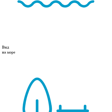
Вид
на море