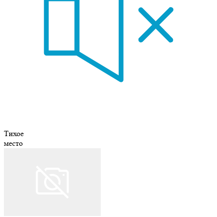
Тихое
место