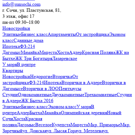
info@sunsochi.com
г. Сочи, ул. Пластунская, 81,
3 этаж, офис 17
пн-пт 09:30–18:00
Новостройки
Элитные
Бизнес класс
Апартаменты
От застройщика
Эконом
класс
Сданные дома
Ипотека
ФЗ-214
Дагомыс
Мамайка
Мацеста
Хоста
Адлер
Красная Поляна
ЖК на
Бытхе
ЖК Три Богатыря
Лазаревское
У моря
В центре
Квартиры
Новостройки
Недорогие
Вторичка
От
застройщика
ФЗ-214
Ипотека
Вторички в Адлере
Вторички в
Дагомысе
Вторички в ЛОО
Пентхаусы
Студии
Однокомнатные
Двухкомнатные
Трехкомнатные
Студии
в Адлере
ЖК Бытха 2016
Элитные
Бизнес-класс
Эконом-класс
У моря
В
центре
Адлер
Бытха
Мамайка
Олимпийская деревня
Новый
Сочи
Хоста
Красная
поляна
Дагомыс
Веселое
Кудепста
Мацеста
Мкр. Приморье
Мкр.
Заречный
ул. Донская
ул. Лысая Гора
ул. Метелева
ул.