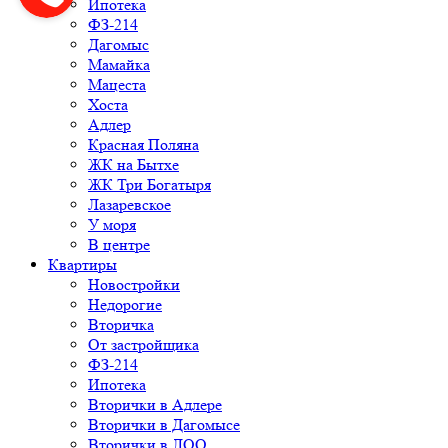
Ипотека
ФЗ-214
Дагомыс
Мамайка
Мацеста
Хоста
Адлер
Красная Поляна
ЖК на Бытхе
ЖК Три Богатыря
Лазаревское
У моря
В центре
Квартиры
Новостройки
Недорогие
Вторичка
От застройщика
ФЗ-214
Ипотека
Вторички в Адлере
Вторички в Дагомысе
Вторички в ЛОО