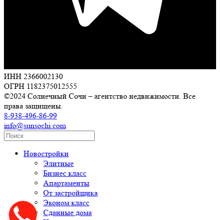
ИНН 2366002130
ОГРН 1182375012555
©2024 Солнечный Сочи – агентство недвижимости. Все
права защищены.
8-938-496-86-99
info@sunsochi.com
Новостройки
Элитные
Бизнес класс
Апартаменты
От застройщика
Эконом класс
Сданные дома