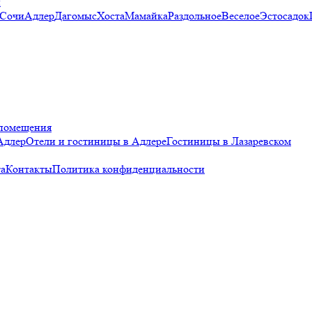
и
 Сочи
Адлер
Дагомыс
Хоста
Мамайка
Раздольное
Веселое
Эстосадок
помещения
Адлер
Отели и гостиницы в Адлере
Гостиницы в Лазаревском
а
Контакты
Политика конфиденциальности