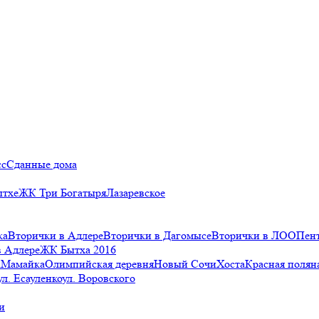
сс
Сданные дома
ытхе
ЖК Три Богатыря
Лазаревское
ка
Вторички в Адлере
Вторички в Дагомысе
Вторички в ЛОО
Пен
в Адлере
ЖК Бытха 2016
а
Мамайка
Олимпийская деревня
Новый Сочи
Хоста
Красная полян
ул. Есауленко
ул. Воровского
и