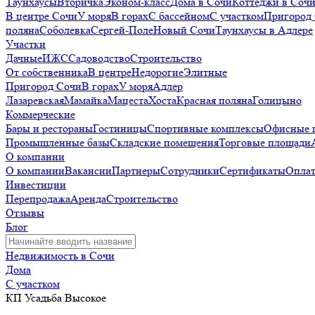
Таунхаусы
Вторичка
Эконом-класс
Дома в Сочи
Коттеджи в Соч
В центре Сочи
У моря
В горах
С бассейном
С участком
Пригород
поляна
Соболевка
Сергей-Поле
Новый Сочи
Таунхаусы в Адлере
Участки
Дачные
ИЖС
Садоводство
Строительство
От собственника
В центре
Недорогие
Элитные
Пригород Сочи
В горах
У моря
Адлер
Лазаревская
Мамайка
Мацеста
Хоста
Красная поляна
Голицыно
Коммерческие
Бары и рестораны
Гостиницы
Спортивные комплексы
Офисные 
Промышленные базы
Складские помещения
Торговые площади
О компании
О компании
Вакансии
Партнеры
Сотрудники
Сертификаты
Оплат
Инвестиции
Перепродажа
Аренда
Строительство
Отзывы
Блог
Недвижимость в Сочи
Дома
С участком
КП Усадьба Высокое