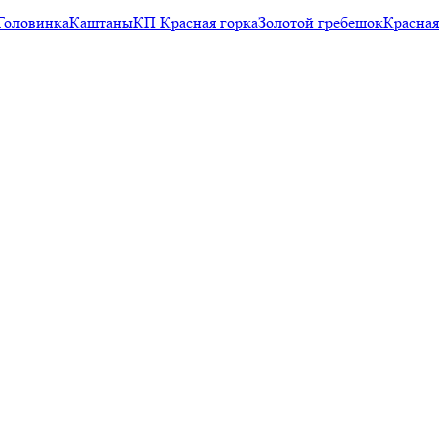
Головинка
Каштаны
КП Красная горка
Золотой гребешок
Красная