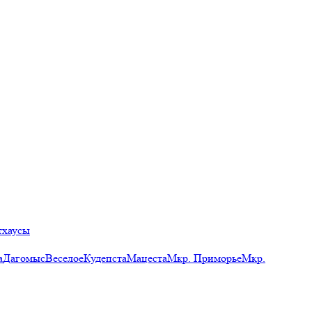
тхаусы
а
Дагомыс
Веселое
Кудепста
Мацеста
Мкр. Приморье
Мкр.