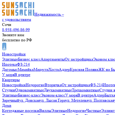
Недвижимость –
с удовольствием
Сочи
8-938-496-86-99
Звоните нам
бесплатно по РФ
Новостройки
Элитные
Бизнес класс
Апартаменты
От застройщика
Эконом кла
Ипотека
ФЗ-214
Дагомыс
Мамайка
Мацеста
Хоста
Адлер
Красная Поляна
ЖК на Б
У моря
В центре
Квартиры
Новостройки
Недорогие
Вторичка
От застройщика
ФЗ-214
Ипоте
Студии
Однокомнатные
Двухкомнатные
Трехкомнатные
Студии 
Элитные
Бизнес-класс
Эконом-класс
У моря
В центре
Адлер
Бытх
Заречный
ул. Донская
ул. Лысая Гора
ул. Метелева
ул. Полтавская
Дома
Коттеджные поселки
Виллы
Элитные
Недорогие
Частные
Эллинг