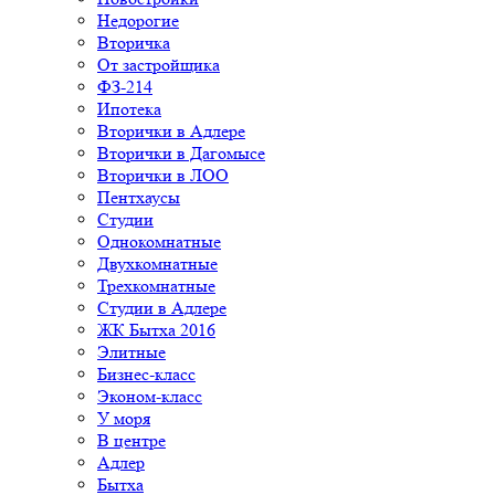
Недорогие
Вторичка
От застройщика
ФЗ-214
Ипотека
Вторички в Адлере
Вторички в Дагомысе
Вторички в ЛОО
Пентхаусы
Студии
Однокомнатные
Двухкомнатные
Трехкомнатные
Студии в Адлере
ЖК Бытха 2016
Элитные
Бизнес-класс
Эконом-класс
У моря
В центре
Адлер
Бытха