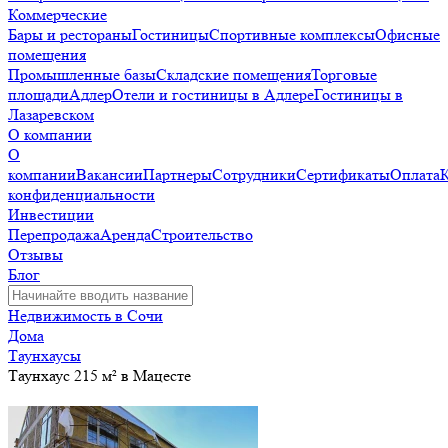
Коммерческие
Бары и рестораны
Гостиницы
Спортивные комплексы
Офисные
помещения
Промышленные базы
Складские помещения
Торговые
площади
Адлер
Отели и гостиницы в Адлере
Гостиницы в
Лазаревском
О компании
О
компании
Вакансии
Партнеры
Сотрудники
Сертификаты
Оплата
конфиденциальности
Инвестиции
Перепродажа
Аренда
Строительство
Отзывы
Блог
Недвижимость в Сочи
Дома
Таунхаусы
Таунхаус 215 м² в Мацесте