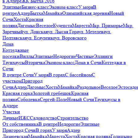
в Адлере
ЖК Бытха 2016
Элитные
Бизнес-класс
Эконом-класс
У моря
В
центре
Адлер
Бытха
Мамайка
Олимпийская деревня
Новый
Сочи
Хоста
Красная
поляна
Дагомыс
Веселое
Кудепста
Мацеста
Мкр. Приморье
Мкр.
Заречный
ул. Донская
ул. Лысая Гора
ул. Метелева
ул.
Полтавская
ул. Есауленко
ул. Воровского
Дома
Коттеджные
поселки
Виллы
Элитные
Недорогие
Частные
Эллинги
Таунхаусы
Вторичка
Эконом-класс
Дома в Сочи
Коттеджи в
Сочи
В центре Сочи
У моря
В горах
С бассейном
С
участком
Пригород
Сочи
Адлер
Дагомыс
Хоста
Мамайка
Раздольное
Веселое
Эстосадо
Красная горка
Золотой гребешок
Красная
поляна
Соболевка
Сергей-Поле
Новый Сочи
Таунхаусы в
Адлере
Участки
Дачные
ИЖС
Садоводство
Строительство
От собственника
В центре
Недорогие
Элитные
Пригород Сочи
В горах
У моря
Адлер
Лазаревская
Мамайка
Мацеста
Хоста
Красная поляна
Голицыно