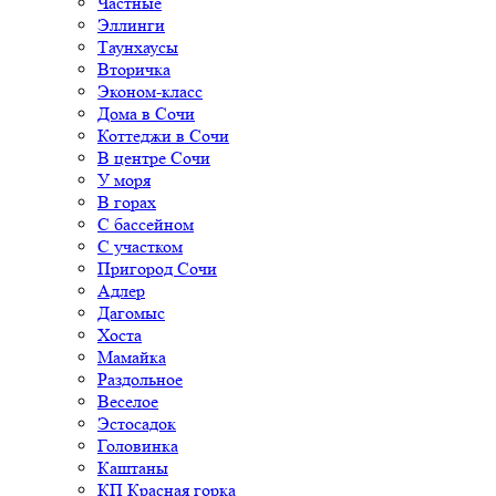
Частные
Эллинги
Таунхаусы
Вторичка
Эконом-класс
Дома в Сочи
Коттеджи в Сочи
В центре Сочи
У моря
В горах
С бассейном
С участком
Пригород Сочи
Адлер
Дагомыс
Хоста
Мамайка
Раздольное
Веселое
Эстосадок
Головинка
Каштаны
КП Красная горка