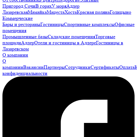
Пригород Сочи
В горах
У моря
Адлер
Лазаревская
Мамайка
Мацеста
Хоста
Красная поляна
Голицыно
Коммерческие
Бары и рестораны
Гостиницы
Спортивные комплексы
Офисные
помещения
Промышленные базы
Складские помещения
Торговые
площади
Адлер
Отели и гостиницы в Адлере
Гостиницы в
Лазаревском
О компании
О
компании
Вакансии
Партнеры
Сотрудники
Сертификаты
Оплата
конфиденциальности