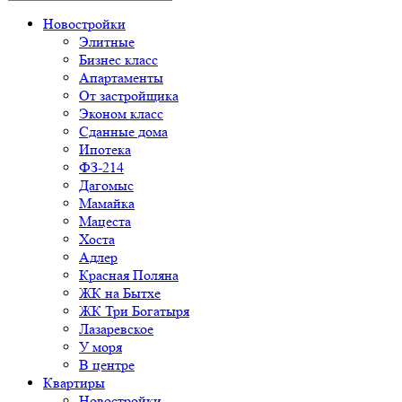
Новостройки
Элитные
Бизнес класс
Апартаменты
От застройщика
Эконом класс
Сданные дома
Ипотека
ФЗ-214
Дагомыс
Мамайка
Мацеста
Хоста
Адлер
Красная Поляна
ЖК на Бытхе
ЖК Три Богатыря
Лазаревское
У моря
В центре
Квартиры
Новостройки