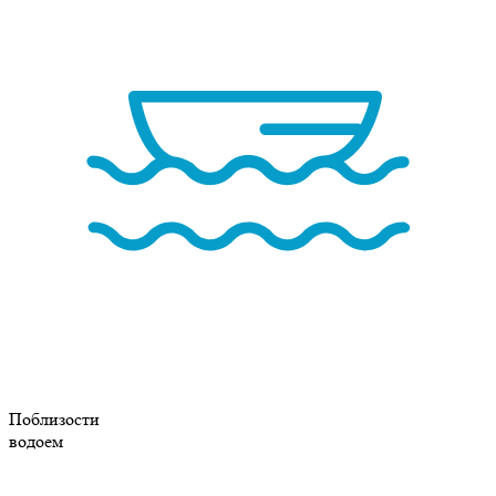
Поблизости
водоем