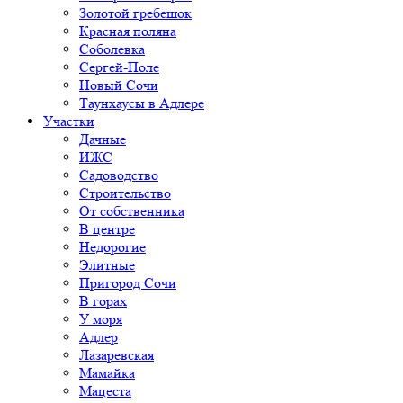
Золотой гребешок
Красная поляна
Соболевка
Сергей-Поле
Новый Сочи
Таунхаусы в Адлере
Участки
Дачные
ИЖС
Садоводство
Строительство
От собственника
В центре
Недорогие
Элитные
Пригород Сочи
В горах
У моря
Адлер
Лазаревская
Мамайка
Мацеста