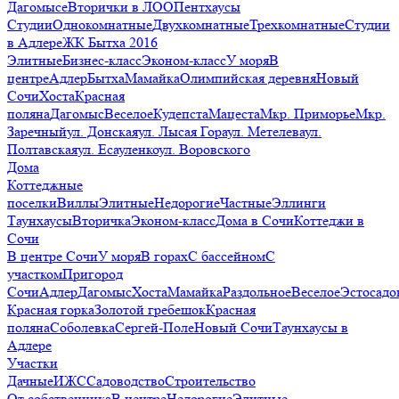
Дагомысе
Вторички в ЛОО
Пентхаусы
Студии
Однокомнатные
Двухкомнатные
Трехкомнатные
Студии
в Адлере
ЖК Бытха 2016
Элитные
Бизнес-класс
Эконом-класс
У моря
В
центре
Адлер
Бытха
Мамайка
Олимпийская деревня
Новый
Сочи
Хоста
Красная
поляна
Дагомыс
Веселое
Кудепста
Мацеста
Мкр. Приморье
Мкр.
Заречный
ул. Донская
ул. Лысая Гора
ул. Метелева
ул.
Полтавская
ул. Есауленко
ул. Воровского
Дома
Коттеджные
поселки
Виллы
Элитные
Недорогие
Частные
Эллинги
Таунхаусы
Вторичка
Эконом-класс
Дома в Сочи
Коттеджи в
Сочи
В центре Сочи
У моря
В горах
С бассейном
С
участком
Пригород
Сочи
Адлер
Дагомыс
Хоста
Мамайка
Раздольное
Веселое
Эстосадо
Красная горка
Золотой гребешок
Красная
поляна
Соболевка
Сергей-Поле
Новый Сочи
Таунхаусы в
Адлере
Участки
Дачные
ИЖС
Садоводство
Строительство
От собственника
В центре
Недорогие
Элитные