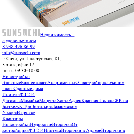
Недвижимость –
с удовольствием
8-938-496-86-99
info@sunsochi.com
г. Сочи, ул. Пластунская, 81,
3 этаж, офис 17
пн-пт 09:30–18:00
Новостройки
Элитные
Бизнес класс
Апартаменты
От застройщика
Эконом
класс
Сданные дома
Ипотека
ФЗ-214
Дагомыс
Мамайка
Мацеста
Хоста
Адлер
Красная Поляна
ЖК на
Бытхе
ЖК Три Богатыря
Лазаревское
У моря
В центре
Квартиры
Новостройки
Недорогие
Вторичка
От
застройщика
ФЗ-214
Ипотека
Вторички в Адлере
Вторички в