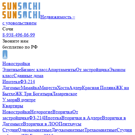
Недвижимость –
с удовольствием
Сочи
8-938-496-86-99
Звоните нам
бесплатно по РФ
Новостройки
Элитные
Бизнес класс
Апартаменты
От застройщика
Эконом
класс
Сданные дома
Ипотека
ФЗ-214
Дагомыс
Мамайка
Мацеста
Хоста
Адлер
Красная Поляна
ЖК на
Бытхе
ЖК Три Богатыря
Лазаревское
У моря
В центре
Квартиры
Новостройки
Недорогие
Вторичка
От
застройщика
ФЗ-214
Ипотека
Вторички в Адлере
Вторички в
Дагомысе
Вторички в ЛОО
Пентхаусы
Студии
Однокомнатные
Двухкомнатные
Трехкомнатные
Студии