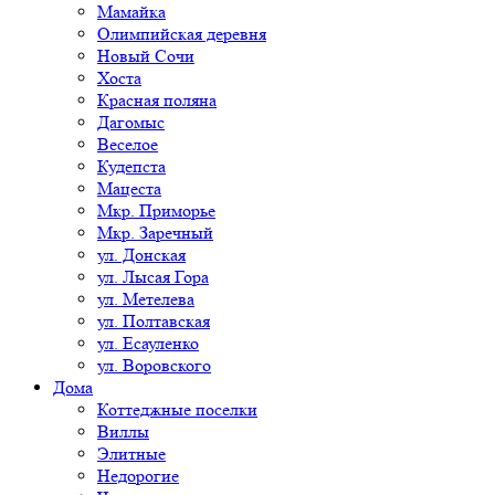
Мамайка
Олимпийская деревня
Новый Сочи
Хоста
Красная поляна
Дагомыс
Веселое
Кудепста
Мацеста
Мкр. Приморье
Мкр. Заречный
ул. Донская
ул. Лысая Гора
ул. Метелева
ул. Полтавская
ул. Есауленко
ул. Воровского
Дома
Коттеджные поселки
Виллы
Элитные
Недорогие