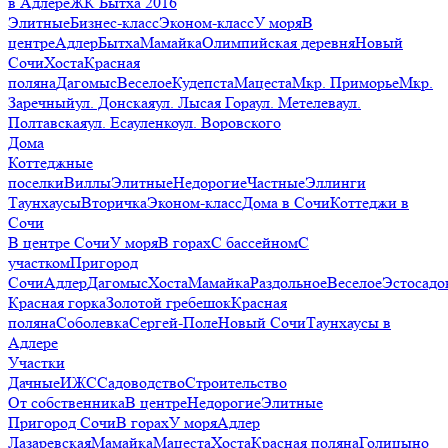
в Адлере
ЖК Бытха 2016
Элитные
Бизнес-класс
Эконом-класс
У моря
В
центре
Адлер
Бытха
Мамайка
Олимпийская деревня
Новый
Сочи
Хоста
Красная
поляна
Дагомыс
Веселое
Кудепста
Мацеста
Мкр. Приморье
Мкр.
Заречный
ул. Донская
ул. Лысая Гора
ул. Метелева
ул.
Полтавская
ул. Есауленко
ул. Воровского
Дома
Коттеджные
поселки
Виллы
Элитные
Недорогие
Частные
Эллинги
Таунхаусы
Вторичка
Эконом-класс
Дома в Сочи
Коттеджи в
Сочи
В центре Сочи
У моря
В горах
С бассейном
С
участком
Пригород
Сочи
Адлер
Дагомыс
Хоста
Мамайка
Раздольное
Веселое
Эстосадо
Красная горка
Золотой гребешок
Красная
поляна
Соболевка
Сергей-Поле
Новый Сочи
Таунхаусы в
Адлере
Участки
Дачные
ИЖС
Садоводство
Строительство
От собственника
В центре
Недорогие
Элитные
Пригород Сочи
В горах
У моря
Адлер
Лазаревская
Мамайка
Мацеста
Хоста
Красная поляна
Голицыно