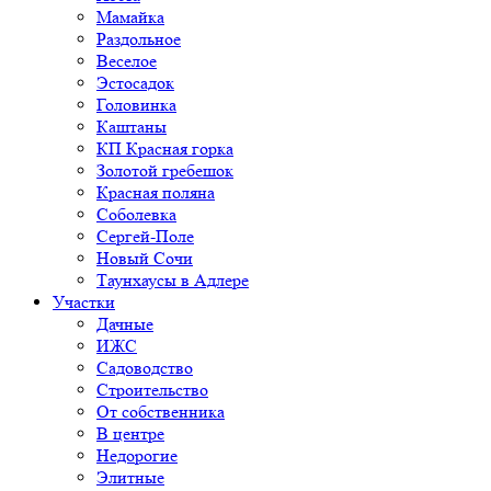
Мамайка
Раздольное
Веселое
Эстосадок
Головинка
Каштаны
КП Красная горка
Золотой гребешок
Красная поляна
Соболевка
Сергей-Поле
Новый Сочи
Таунхаусы в Адлере
Участки
Дачные
ИЖС
Садоводство
Строительство
От собственника
В центре
Недорогие
Элитные