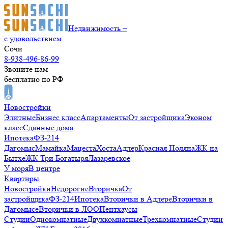
Недвижимость –
с удовольствием
Сочи
8-938-496-86-99
Звоните нам
бесплатно по РФ
Новостройки
Элитные
Бизнес класс
Апартаменты
От застройщика
Эконом
класс
Сданные дома
Ипотека
ФЗ-214
Дагомыс
Мамайка
Мацеста
Хоста
Адлер
Красная Поляна
ЖК на
Бытхе
ЖК Три Богатыря
Лазаревское
У моря
В центре
Квартиры
Новостройки
Недорогие
Вторичка
От
застройщика
ФЗ-214
Ипотека
Вторички в Адлере
Вторички в
Дагомысе
Вторички в ЛОО
Пентхаусы
Студии
Однокомнатные
Двухкомнатные
Трехкомнатные
Студии