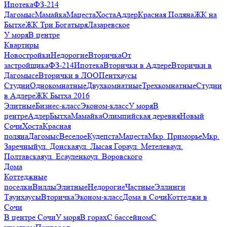
Ипотека
ФЗ-214
Дагомыс
Мамайка
Мацеста
Хоста
Адлер
Красная Поляна
ЖК на
Бытхе
ЖК Три Богатыря
Лазаревское
У моря
В центре
Квартиры
Новостройки
Недорогие
Вторичка
От
застройщика
ФЗ-214
Ипотека
Вторички в Адлере
Вторички в
Дагомысе
Вторички в ЛОО
Пентхаусы
Студии
Однокомнатные
Двухкомнатные
Трехкомнатные
Студии
в Адлере
ЖК Бытха 2016
Элитные
Бизнес-класс
Эконом-класс
У моря
В
центре
Адлер
Бытха
Мамайка
Олимпийская деревня
Новый
Сочи
Хоста
Красная
поляна
Дагомыс
Веселое
Кудепста
Мацеста
Мкр. Приморье
Мкр.
Заречный
ул. Донская
ул. Лысая Гора
ул. Метелева
ул.
Полтавская
ул. Есауленко
ул. Воровского
Дома
Коттеджные
поселки
Виллы
Элитные
Недорогие
Частные
Эллинги
Таунхаусы
Вторичка
Эконом-класс
Дома в Сочи
Коттеджи в
Сочи
В центре Сочи
У моря
В горах
С бассейном
С