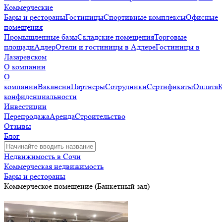
Коммерческие
Бары и рестораны
Гостиницы
Спортивные комплексы
Офисные
помещения
Промышленные базы
Складские помещения
Торговые
площади
Адлер
Отели и гостиницы в Адлере
Гостиницы в
Лазаревском
О компании
О
компании
Вакансии
Партнеры
Сотрудники
Сертификаты
Оплата
конфиденциальности
Инвестиции
Перепродажа
Аренда
Строительство
Отзывы
Блог
Недвижимость в Сочи
Коммерческая недвижимость
Бары и рестораны
Коммерческое помещение (Банкетный зал)