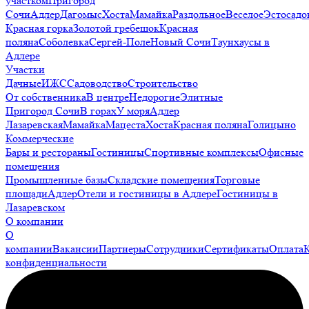
участком
Пригород
Сочи
Адлер
Дагомыс
Хоста
Мамайка
Раздольное
Веселое
Эстосадо
Красная горка
Золотой гребешок
Красная
поляна
Соболевка
Сергей-Поле
Новый Сочи
Таунхаусы в
Адлере
Участки
Дачные
ИЖС
Садоводство
Строительство
От собственника
В центре
Недорогие
Элитные
Пригород Сочи
В горах
У моря
Адлер
Лазаревская
Мамайка
Мацеста
Хоста
Красная поляна
Голицыно
Коммерческие
Бары и рестораны
Гостиницы
Спортивные комплексы
Офисные
помещения
Промышленные базы
Складские помещения
Торговые
площади
Адлер
Отели и гостиницы в Адлере
Гостиницы в
Лазаревском
О компании
О
компании
Вакансии
Партнеры
Сотрудники
Сертификаты
Оплата
конфиденциальности