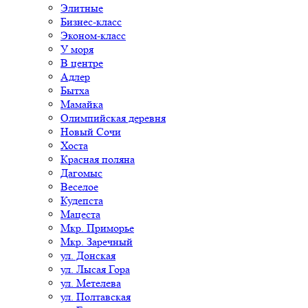
Элитные
Бизнес-класс
Эконом-класс
У моря
В центре
Адлер
Бытха
Мамайка
Олимпийская деревня
Новый Сочи
Хоста
Красная поляна
Дагомыс
Веселое
Кудепста
Мацеста
Мкр. Приморье
Мкр. Заречный
ул. Донская
ул. Лысая Гора
ул. Метелева
ул. Полтавская