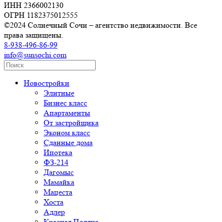
ИНН 2366002130
ОГРН 1182375012555
©2024 Солнечный Сочи – агентство недвижимости. Все
права защищены.
8-938-496-86-99
info@sunsochi.com
Новостройки
Элитные
Бизнес класс
Апартаменты
От застройщика
Эконом класс
Сданные дома
Ипотека
ФЗ-214
Дагомыс
Мамайка
Мацеста
Хоста
Адлер
Красная Поляна