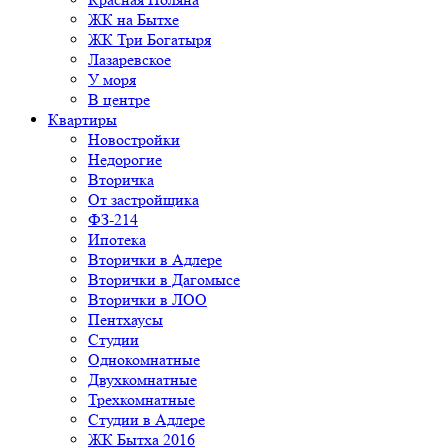
ЖК на Бытхе
ЖК Три Богатыря
Лазаревское
У моря
В центре
Квартиры
Новостройки
Недорогие
Вторичка
От застройщика
ФЗ-214
Ипотека
Вторички в Адлере
Вторички в Дагомысе
Вторички в ЛОО
Пентхаусы
Студии
Однокомнатные
Двухкомнатные
Трехкомнатные
Студии в Адлере
ЖК Бытха 2016