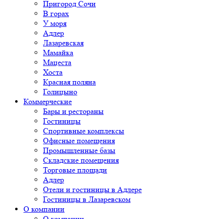
Пригород Сочи
В горах
У моря
Адлер
Лазаревская
Мамайка
Мацеста
Хоста
Красная поляна
Голицыно
Коммерческие
Бары и рестораны
Гостиницы
Спортивные комплексы
Офисные помещения
Промышленные базы
Складские помещения
Торговые площади
Адлер
Отели и гостиницы в Адлере
Гостиницы в Лазаревском
О компании
О компании