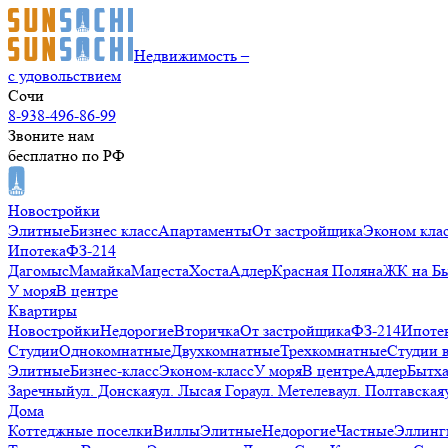
Недвижимость –
с удовольствием
Сочи
8-938-496-86-99
Звоните нам
бесплатно по РФ
Новостройки
Элитные
Бизнес класс
Апартаменты
От застройщика
Эконом кла
Ипотека
ФЗ-214
Дагомыс
Мамайка
Мацеста
Хоста
Адлер
Красная Поляна
ЖК на Б
У моря
В центре
Квартиры
Новостройки
Недорогие
Вторичка
От застройщика
ФЗ-214
Ипоте
Студии
Однокомнатные
Двухкомнатные
Трехкомнатные
Студии 
Элитные
Бизнес-класс
Эконом-класс
У моря
В центре
Адлер
Бытх
Заречный
ул. Донская
ул. Лысая Гора
ул. Метелева
ул. Полтавская
Дома
Коттеджные поселки
Виллы
Элитные
Недорогие
Частные
Эллинг