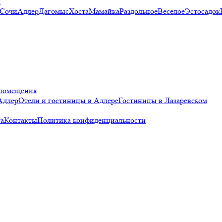
и
 Сочи
Адлер
Дагомыс
Хоста
Мамайка
Раздольное
Веселое
Эстосадок
помещения
Адлер
Отели и гостиницы в Адлере
Гостиницы в Лазаревском
а
Контакты
Политика конфиденциальности