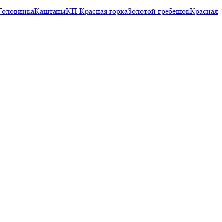
Головинка
Каштаны
КП Красная горка
Золотой гребешок
Красная