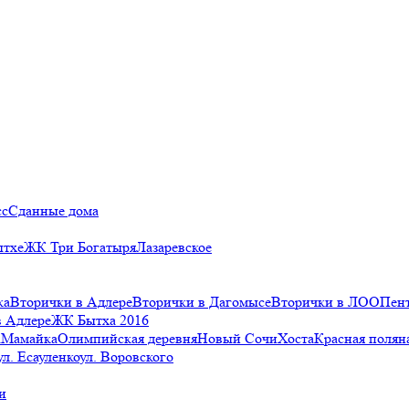
сс
Сданные дома
ытхе
ЖК Три Богатыря
Лазаревское
ка
Вторички в Адлере
Вторички в Дагомысе
Вторички в ЛОО
Пен
в Адлере
ЖК Бытха 2016
а
Мамайка
Олимпийская деревня
Новый Сочи
Хоста
Красная полян
ул. Есауленко
ул. Воровского
и