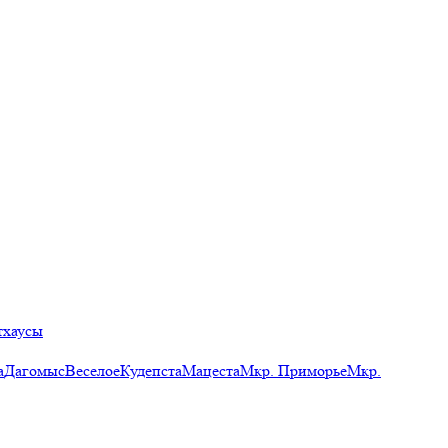
тхаусы
а
Дагомыс
Веселое
Кудепста
Мацеста
Мкр. Приморье
Мкр.