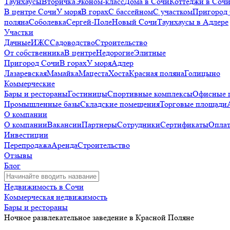
Таунхаусы
Вторичка
Эконом-класс
Дома в Сочи
Коттеджи в Соч
В центре Сочи
У моря
В горах
С бассейном
С участком
Пригород
поляна
Соболевка
Сергей-Поле
Новый Сочи
Таунхаусы в Адлере
Участки
Дачные
ИЖС
Садоводство
Строительство
От собственника
В центре
Недорогие
Элитные
Пригород Сочи
В горах
У моря
Адлер
Лазаревская
Мамайка
Мацеста
Хоста
Красная поляна
Голицыно
Коммерческие
Бары и рестораны
Гостиницы
Спортивные комплексы
Офисные 
Промышленные базы
Складские помещения
Торговые площади
О компании
О компании
Вакансии
Партнеры
Сотрудники
Сертификаты
Оплат
Инвестиции
Перепродажа
Аренда
Строительство
Отзывы
Блог
Недвижимость в Сочи
Коммерческая недвижимость
Бары и рестораны
Ночное развлекательное заведение в Красной Поляне