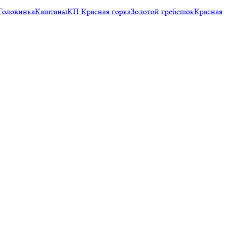
Головинка
Каштаны
КП Красная горка
Золотой гребешок
Красная