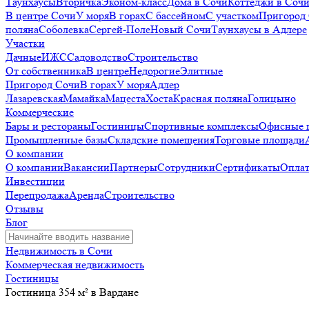
Таунхаусы
Вторичка
Эконом-класс
Дома в Сочи
Коттеджи в Соч
В центре Сочи
У моря
В горах
С бассейном
С участком
Пригород
поляна
Соболевка
Сергей-Поле
Новый Сочи
Таунхаусы в Адлере
Участки
Дачные
ИЖС
Садоводство
Строительство
От собственника
В центре
Недорогие
Элитные
Пригород Сочи
В горах
У моря
Адлер
Лазаревская
Мамайка
Мацеста
Хоста
Красная поляна
Голицыно
Коммерческие
Бары и рестораны
Гостиницы
Спортивные комплексы
Офисные 
Промышленные базы
Складские помещения
Торговые площади
О компании
О компании
Вакансии
Партнеры
Сотрудники
Сертификаты
Оплат
Инвестиции
Перепродажа
Аренда
Строительство
Отзывы
Блог
Недвижимость в Сочи
Коммерческая недвижимость
Гостиницы
Гостиница 354 м² в Вардане