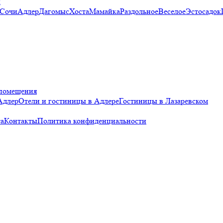
и
 Сочи
Адлер
Дагомыс
Хоста
Мамайка
Раздольное
Веселое
Эстосадок
помещения
Адлер
Отели и гостиницы в Адлере
Гостиницы в Лазаревском
а
Контакты
Политика конфиденциальности