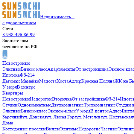
Недвижимость –
с удовольствием
Сочи
8-938-496-86-99
Звоните нам
бесплатно по РФ
Новостройки
Элитные
Бизнес класс
Апартаменты
От застройщика
Эконом кла
Ипотека
ФЗ-214
Дагомыс
Мамайка
Мацеста
Хоста
Адлер
Красная Поляна
ЖК на Б
У моря
В центре
Квартиры
Новостройки
Недорогие
Вторичка
От застройщика
ФЗ-214
Ипоте
Студии
Однокомнатные
Двухкомнатные
Трехкомнатные
Студии 
Элитные
Бизнес-класс
Эконом-класс
У моря
В центре
Адлер
Бытх
Заречный
ул. Донская
ул. Лысая Гора
ул. Метелева
ул. Полтавская
Дома
Коттеджные поселки
Виллы
Элитные
Недорогие
Частные
Эллинг