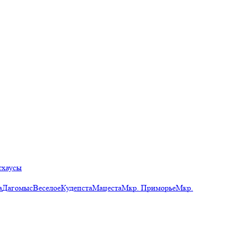
тхаусы
а
Дагомыс
Веселое
Кудепста
Мацеста
Мкр. Приморье
Мкр.