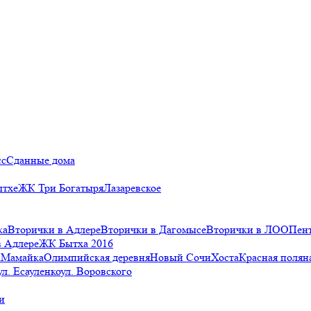
сс
Сданные дома
ытхе
ЖК Три Богатыря
Лазаревское
ка
Вторички в Адлере
Вторички в Дагомысе
Вторички в ЛОО
Пен
в Адлере
ЖК Бытха 2016
а
Мамайка
Олимпийская деревня
Новый Сочи
Хоста
Красная полян
ул. Есауленко
ул. Воровского
и