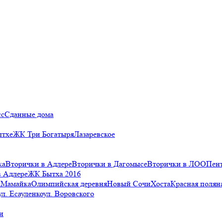
сс
Сданные дома
ытхе
ЖК Три Богатыря
Лазаревское
ка
Вторички в Адлере
Вторички в Дагомысе
Вторички в ЛОО
Пен
в Адлере
ЖК Бытха 2016
а
Мамайка
Олимпийская деревня
Новый Сочи
Хоста
Красная полян
ул. Есауленко
ул. Воровского
и