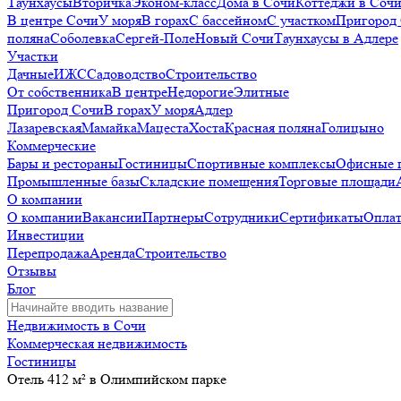
Таунхаусы
Вторичка
Эконом-класс
Дома в Сочи
Коттеджи в Соч
В центре Сочи
У моря
В горах
С бассейном
С участком
Пригород
поляна
Соболевка
Сергей-Поле
Новый Сочи
Таунхаусы в Адлере
Участки
Дачные
ИЖС
Садоводство
Строительство
От собственника
В центре
Недорогие
Элитные
Пригород Сочи
В горах
У моря
Адлер
Лазаревская
Мамайка
Мацеста
Хоста
Красная поляна
Голицыно
Коммерческие
Бары и рестораны
Гостиницы
Спортивные комплексы
Офисные 
Промышленные базы
Складские помещения
Торговые площади
О компании
О компании
Вакансии
Партнеры
Сотрудники
Сертификаты
Оплат
Инвестиции
Перепродажа
Аренда
Строительство
Отзывы
Блог
Недвижимость в Сочи
Коммерческая недвижимость
Гостиницы
Отель 412 м² в Олимпийском парке