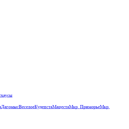
тхаусы
а
Дагомыс
Веселое
Кудепста
Мацеста
Мкр. Приморье
Мкр.