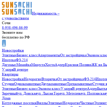
Недвижимость –
с удовольствием
Сочи
8-938-496-86-99
Звоните нам
бесплатно по РФ
Новостройки
Элитные
Бизнес класс
Апартаменты
От застройщика
Эконом кла
Ипотека
ФЗ-214
Дагомыс
Мамайка
Мацеста
Хоста
Адлер
Красная Поляна
ЖК на Б
У моря
В центре
Квартиры
Новостройки
Недорогие
Вторичка
От застройщика
ФЗ-214
Ипоте
Студии
Однокомнатные
Двухкомнатные
Трехкомнатные
Студии 
Элитные
Бизнес-класс
Эконом-класс
У моря
В центре
Адлер
Бытх
Заречный
ул. Донская
ул. Лысая Гора
ул. Метелева
ул. Полтавская
Дома
Коттеджные поселки
Виллы
Элитные
Недорогие
Частные
Эллинг