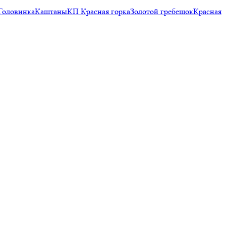
Головинка
Каштаны
КП Красная горка
Золотой гребешок
Красная