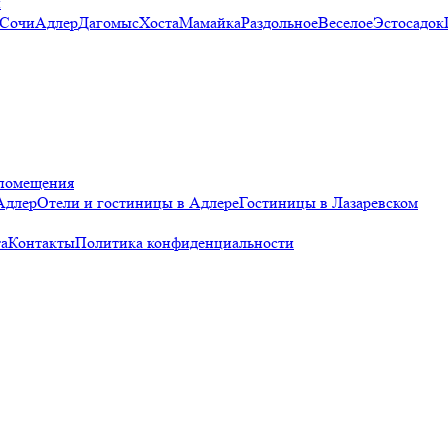
и
 Сочи
Адлер
Дагомыс
Хоста
Мамайка
Раздольное
Веселое
Эстосадок
помещения
Адлер
Отели и гостиницы в Адлере
Гостиницы в Лазаревском
а
Контакты
Политика конфиденциальности