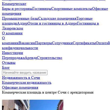
Коммерческие
Бары и рестораны
Гостиницы
Спортивные комплексы
Офисные
помещения
Промышленные базы
Складские помещения
Торговые
площади
Адлер
Отели и гостиницы в Адлере
Гостиницы в
Лазаревском
О компании
О
компании
Вакансии
Партнеры
Сотрудники
Сертификаты
Оплата
конфиденциальности
Инвестиции
Перепродажа
Аренда
Строительство
Отзывы
Блог
Недвижимость в Сочи
Коммерческая недвижимость
Офисные помещения
Коммерческая площадь в центре Сочи с арендаторами