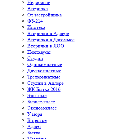
Недорогие
Вторичка
От застройщика
ФЗ-214
Ипотека
Вторички в Адлере
Вторички в Дагомысе
Вторички в ЛОО
Пентхаусы
Студии
Однокомнатные
Двухкомнатные
Трехкомнатные
Студии в Адлере
ЖК Бытха 2016
Элитные
Бизнес-класс
Эконом-класс
У моря
В центре
Адлер
Бытха
Мамайка