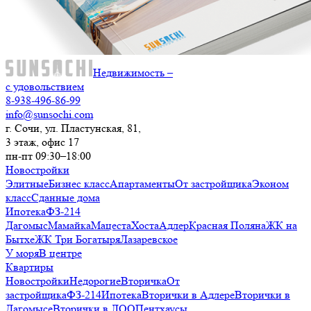
Недвижимость –
с удовольствием
8-938-496-86-99
info@sunsochi.com
г. Сочи, ул. Пластунская, 81,
3 этаж, офис 17
пн-пт 09:30–18:00
Новостройки
Элитные
Бизнес класс
Апартаменты
От застройщика
Эконом
класс
Сданные дома
Ипотека
ФЗ-214
Дагомыс
Мамайка
Мацеста
Хоста
Адлер
Красная Поляна
ЖК на
Бытхе
ЖК Три Богатыря
Лазаревское
У моря
В центре
Квартиры
Новостройки
Недорогие
Вторичка
От
застройщика
ФЗ-214
Ипотека
Вторички в Адлере
Вторички в
Дагомысе
Вторички в ЛОО
Пентхаусы