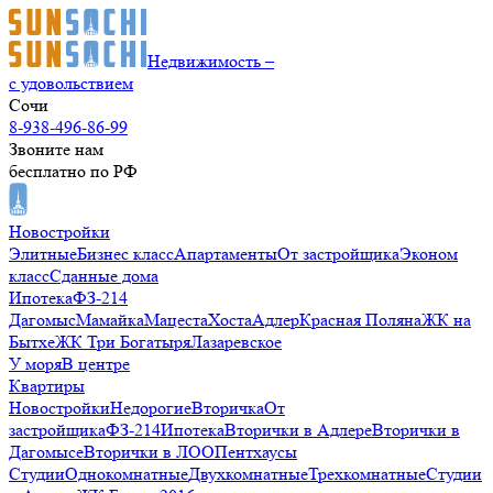
Недвижимость –
с удовольствием
Сочи
8-938-496-86-99
Звоните нам
бесплатно по РФ
Новостройки
Элитные
Бизнес класс
Апартаменты
От застройщика
Эконом
класс
Сданные дома
Ипотека
ФЗ-214
Дагомыс
Мамайка
Мацеста
Хоста
Адлер
Красная Поляна
ЖК на
Бытхе
ЖК Три Богатыря
Лазаревское
У моря
В центре
Квартиры
Новостройки
Недорогие
Вторичка
От
застройщика
ФЗ-214
Ипотека
Вторички в Адлере
Вторички в
Дагомысе
Вторички в ЛОО
Пентхаусы
Студии
Однокомнатные
Двухкомнатные
Трехкомнатные
Студии