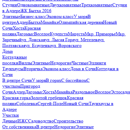
Студии
Однокомнатные
Двухкомнатные
Трехкомнатные
Студии
в Адлере
ЖК Бытха 2016
Элитные
Бизнес-класс
Эконом-класс
У моря
В
центре
Адлер
Бытха
Мамайка
Олимпийская деревня
Новый
Сочи
Хоста
Красная
поляна
Дагомыс
Веселое
Кудепста
Мацеста
Мкр. Приморье
Мкр.
Заречный
ул. Донская
ул. Лысая Гора
ул. Метелева
ул.
Полтавская
ул. Есауленко
ул. Воровского
Дома
Коттеджные
поселки
Виллы
Элитные
Недорогие
Частные
Эллинги
Таунхаусы
Вторичка
Эконом-класс
Дома в Сочи
Коттеджи в
Сочи
В центре Сочи
У моря
В горах
С бассейном
С
участком
Пригород
Сочи
Адлер
Дагомыс
Хоста
Мамайка
Раздольное
Веселое
Эстосадо
Красная горка
Золотой гребешок
Красная
поляна
Соболевка
Сергей-Поле
Новый Сочи
Таунхаусы в
Адлере
Участки
Дачные
ИЖС
Садоводство
Строительство
От собственника
В центре
Недорогие
Элитные