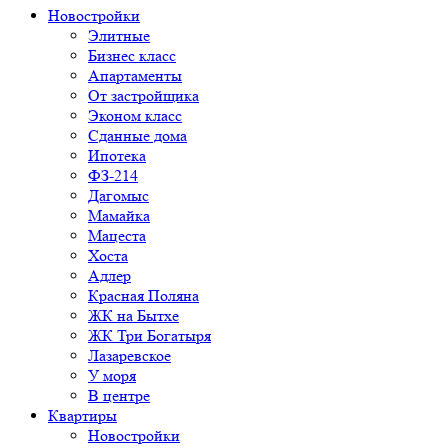
Новостройки
Элитные
Бизнес класс
Апартаменты
От застройщика
Эконом класс
Сданные дома
Ипотека
ФЗ-214
Дагомыс
Мамайка
Мацеста
Хоста
Адлер
Красная Поляна
ЖК на Бытхе
ЖК Три Богатыря
Лазаревское
У моря
В центре
Квартиры
Новостройки