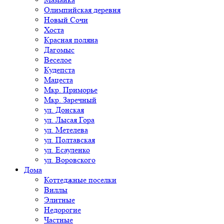
Олимпийская деревня
Новый Сочи
Хоста
Красная поляна
Дагомыс
Веселое
Кудепста
Мацеста
Мкр. Приморье
Мкр. Заречный
ул. Донская
ул. Лысая Гора
ул. Метелева
ул. Полтавская
ул. Есауленко
ул. Воровского
Дома
Коттеджные поселки
Виллы
Элитные
Недорогие
Частные