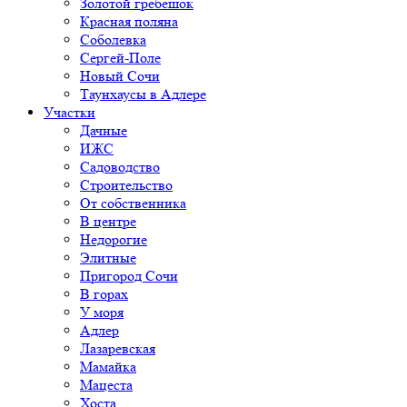
Золотой гребешок
Красная поляна
Соболевка
Сергей-Поле
Новый Сочи
Таунхаусы в Адлере
Участки
Дачные
ИЖС
Садоводство
Строительство
От собственника
В центре
Недорогие
Элитные
Пригород Сочи
В горах
У моря
Адлер
Лазаревская
Мамайка
Мацеста
Хоста