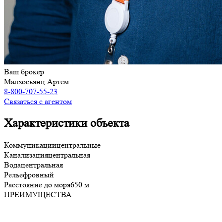
Ваш брокер
Малхосьянц Артем
8-800-707-55-23
Связаться с агентом
Характеристики объекта
Коммуникации
центральные
Канализация
центральная
Вода
центральная
Рельеф
ровный
Расстояние до моря
650 м
ПРЕИМУЩЕСТВА