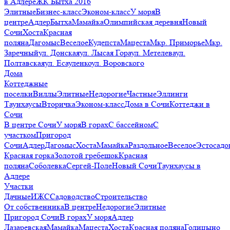
в Адлере
ЖК Бытха 2016
Элитные
Бизнес-класс
Эконом-класс
У моря
В
центре
Адлер
Бытха
Мамайка
Олимпийская деревня
Новый
Сочи
Хоста
Красная
поляна
Дагомыс
Веселое
Кудепста
Мацеста
Мкр. Приморье
Мкр.
Заречный
ул. Донская
ул. Лысая Гора
ул. Метелева
ул.
Полтавская
ул. Есауленко
ул. Воровского
Дома
Коттеджные
поселки
Виллы
Элитные
Недорогие
Частные
Эллинги
Таунхаусы
Вторичка
Эконом-класс
Дома в Сочи
Коттеджи в
Сочи
В центре Сочи
У моря
В горах
С бассейном
С
участком
Пригород
Сочи
Адлер
Дагомыс
Хоста
Мамайка
Раздольное
Веселое
Эстосадо
Красная горка
Золотой гребешок
Красная
поляна
Соболевка
Сергей-Поле
Новый Сочи
Таунхаусы в
Адлере
Участки
Дачные
ИЖС
Садоводство
Строительство
От собственника
В центре
Недорогие
Элитные
Пригород Сочи
В горах
У моря
Адлер
Лазаревская
Мамайка
Мацеста
Хоста
Красная поляна
Голицыно