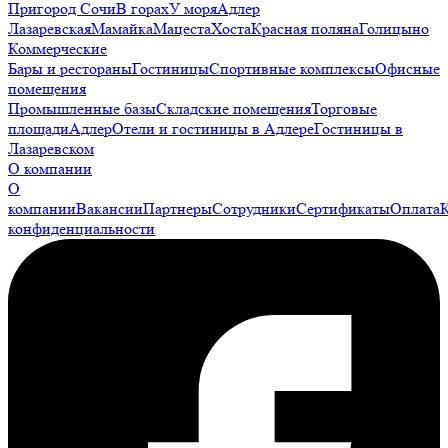
Пригород Сочи
В горах
У моря
Адлер
Лазаревская
Мамайка
Мацеста
Хоста
Красная поляна
Голицыно
Коммерческие
Бары и рестораны
Гостиницы
Спортивные комплексы
Офисные
помещения
Промышленные базы
Складские помещения
Торговые
площади
Адлер
Отели и гостиницы в Адлере
Гостиницы в
Лазаревском
О компании
О
компании
Вакансии
Партнеры
Сотрудники
Сертификаты
Оплата
конфиденциальности