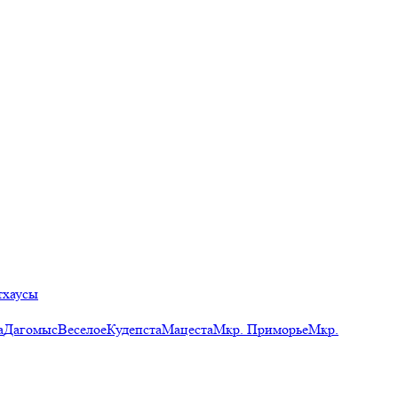
тхаусы
а
Дагомыс
Веселое
Кудепста
Мацеста
Мкр. Приморье
Мкр.