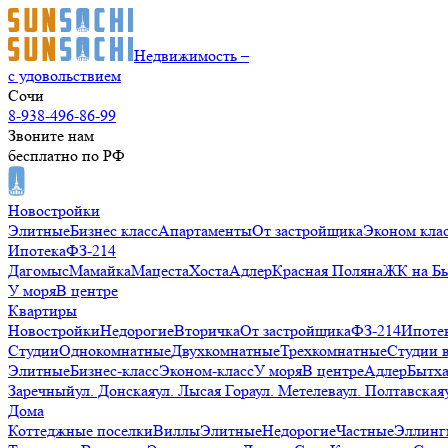
Недвижимость –
с удовольствием
Сочи
8-938-496-86-99
Звоните нам
бесплатно по РФ
Новостройки
Элитные
Бизнес класс
Апартаменты
От застройщика
Эконом кла
Ипотека
ФЗ-214
Дагомыс
Мамайка
Мацеста
Хоста
Адлер
Красная Поляна
ЖК на Б
У моря
В центре
Квартиры
Новостройки
Недорогие
Вторичка
От застройщика
ФЗ-214
Ипоте
Студии
Однокомнатные
Двухкомнатные
Трехкомнатные
Студии 
Элитные
Бизнес-класс
Эконом-класс
У моря
В центре
Адлер
Бытх
Заречный
ул. Донская
ул. Лысая Гора
ул. Метелева
ул. Полтавская
Дома
Коттеджные поселки
Виллы
Элитные
Недорогие
Частные
Эллинг