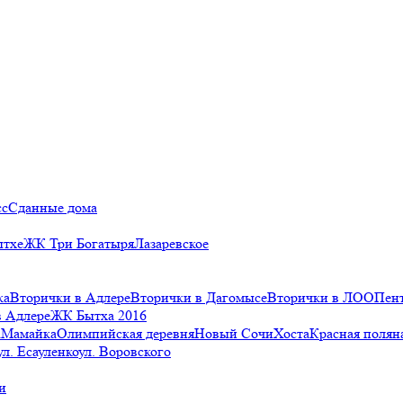
сс
Сданные дома
ытхе
ЖК Три Богатыря
Лазаревское
ка
Вторички в Адлере
Вторички в Дагомысе
Вторички в ЛОО
Пен
в Адлере
ЖК Бытха 2016
а
Мамайка
Олимпийская деревня
Новый Сочи
Хоста
Красная полян
ул. Есауленко
ул. Воровского
и