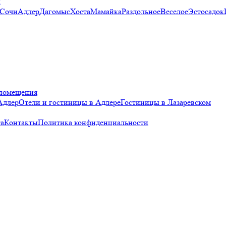
и
 Сочи
Адлер
Дагомыс
Хоста
Мамайка
Раздольное
Веселое
Эстосадок
помещения
Адлер
Отели и гостиницы в Адлере
Гостиницы в Лазаревском
а
Контакты
Политика конфиденциальности