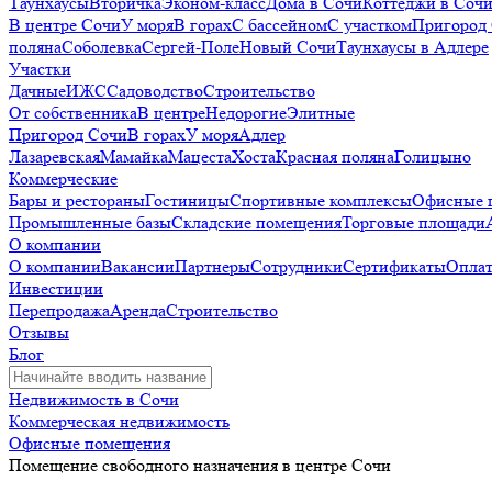
Таунхаусы
Вторичка
Эконом-класс
Дома в Сочи
Коттеджи в Соч
В центре Сочи
У моря
В горах
С бассейном
С участком
Пригород
поляна
Соболевка
Сергей-Поле
Новый Сочи
Таунхаусы в Адлере
Участки
Дачные
ИЖС
Садоводство
Строительство
От собственника
В центре
Недорогие
Элитные
Пригород Сочи
В горах
У моря
Адлер
Лазаревская
Мамайка
Мацеста
Хоста
Красная поляна
Голицыно
Коммерческие
Бары и рестораны
Гостиницы
Спортивные комплексы
Офисные 
Промышленные базы
Складские помещения
Торговые площади
О компании
О компании
Вакансии
Партнеры
Сотрудники
Сертификаты
Оплат
Инвестиции
Перепродажа
Аренда
Строительство
Отзывы
Блог
Недвижимость в Сочи
Коммерческая недвижимость
Офисные помещения
Помещение свободного назначения в центре Сочи