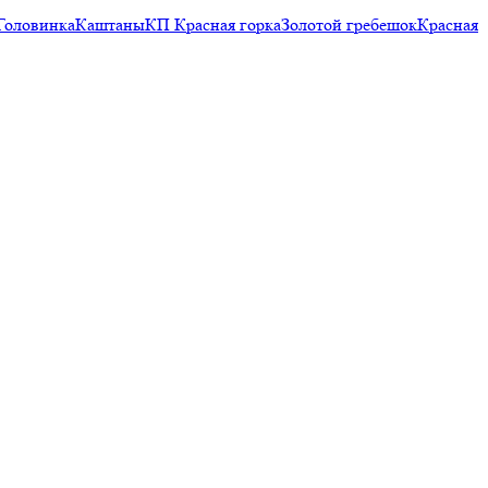
Головинка
Каштаны
КП Красная горка
Золотой гребешок
Красная