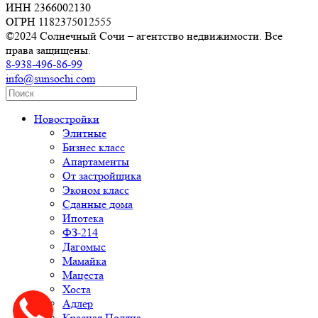
ИНН 2366002130
ОГРН 1182375012555
©2024 Солнечный Сочи – агентство недвижимости. Все
права защищены.
8-938-496-86-99
info@sunsochi.com
Новостройки
Элитные
Бизнес класс
Апартаменты
От застройщика
Эконом класс
Сданные дома
Ипотека
ФЗ-214
Дагомыс
Мамайка
Мацеста
Хоста
Адлер
Красная Поляна