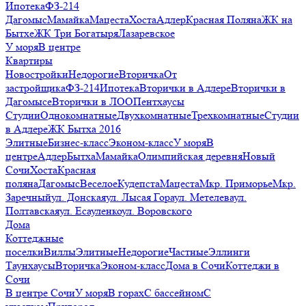
Ипотека
ФЗ-214
Дагомыс
Мамайка
Мацеста
Хоста
Адлер
Красная Поляна
ЖК на
Бытхе
ЖК Три Богатыря
Лазаревское
У моря
В центре
Квартиры
Новостройки
Недорогие
Вторичка
От
застройщика
ФЗ-214
Ипотека
Вторички в Адлере
Вторички в
Дагомысе
Вторички в ЛОО
Пентхаусы
Студии
Однокомнатные
Двухкомнатные
Трехкомнатные
Студии
в Адлере
ЖК Бытха 2016
Элитные
Бизнес-класс
Эконом-класс
У моря
В
центре
Адлер
Бытха
Мамайка
Олимпийская деревня
Новый
Сочи
Хоста
Красная
поляна
Дагомыс
Веселое
Кудепста
Мацеста
Мкр. Приморье
Мкр.
Заречный
ул. Донская
ул. Лысая Гора
ул. Метелева
ул.
Полтавская
ул. Есауленко
ул. Воровского
Дома
Коттеджные
поселки
Виллы
Элитные
Недорогие
Частные
Эллинги
Таунхаусы
Вторичка
Эконом-класс
Дома в Сочи
Коттеджи в
Сочи
В центре Сочи
У моря
В горах
С бассейном
С