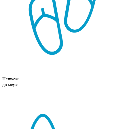
Пешком
до моря