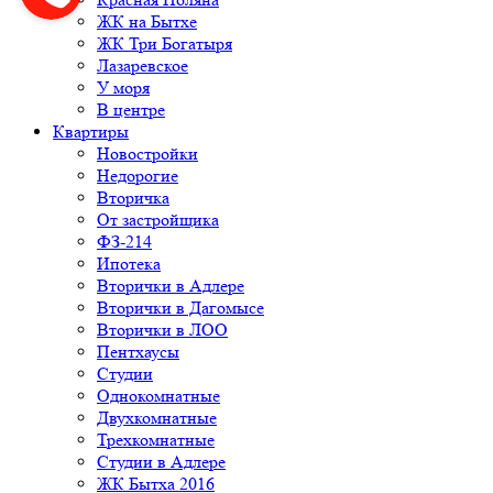
ЖК на Бытхе
ЖК Три Богатыря
Лазаревское
У моря
В центре
Квартиры
Новостройки
Недорогие
Вторичка
От застройщика
ФЗ-214
Ипотека
Вторички в Адлере
Вторички в Дагомысе
Вторички в ЛОО
Пентхаусы
Студии
Однокомнатные
Двухкомнатные
Трехкомнатные
Студии в Адлере
ЖК Бытха 2016