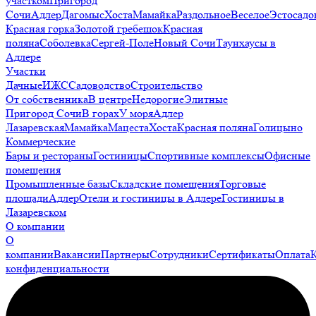
участком
Пригород
Сочи
Адлер
Дагомыс
Хоста
Мамайка
Раздольное
Веселое
Эстосадо
Красная горка
Золотой гребешок
Красная
поляна
Соболевка
Сергей-Поле
Новый Сочи
Таунхаусы в
Адлере
Участки
Дачные
ИЖС
Садоводство
Строительство
От собственника
В центре
Недорогие
Элитные
Пригород Сочи
В горах
У моря
Адлер
Лазаревская
Мамайка
Мацеста
Хоста
Красная поляна
Голицыно
Коммерческие
Бары и рестораны
Гостиницы
Спортивные комплексы
Офисные
помещения
Промышленные базы
Складские помещения
Торговые
площади
Адлер
Отели и гостиницы в Адлере
Гостиницы в
Лазаревском
О компании
О
компании
Вакансии
Партнеры
Сотрудники
Сертификаты
Оплата
конфиденциальности