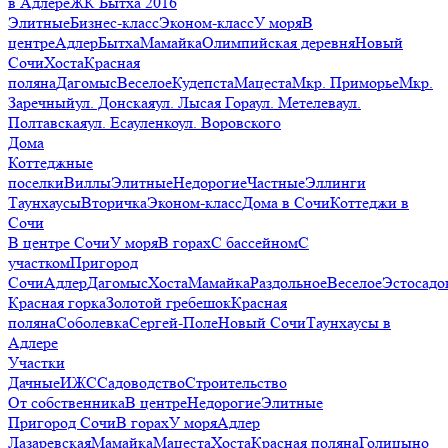
в Адлере
ЖК Бытха 2016
Элитные
Бизнес-класс
Эконом-класс
У моря
В
центре
Адлер
Бытха
Мамайка
Олимпийская деревня
Новый
Сочи
Хоста
Красная
поляна
Дагомыс
Веселое
Кудепста
Мацеста
Мкр. Приморье
Мкр.
Заречный
ул. Донская
ул. Лысая Гора
ул. Метелева
ул.
Полтавская
ул. Есауленко
ул. Воровского
Дома
Коттеджные
поселки
Виллы
Элитные
Недорогие
Частные
Эллинги
Таунхаусы
Вторичка
Эконом-класс
Дома в Сочи
Коттеджи в
Сочи
В центре Сочи
У моря
В горах
С бассейном
С
участком
Пригород
Сочи
Адлер
Дагомыс
Хоста
Мамайка
Раздольное
Веселое
Эстосадо
Красная горка
Золотой гребешок
Красная
поляна
Соболевка
Сергей-Поле
Новый Сочи
Таунхаусы в
Адлере
Участки
Дачные
ИЖС
Садоводство
Строительство
От собственника
В центре
Недорогие
Элитные
Пригород Сочи
В горах
У моря
Адлер
Лазаревская
Мамайка
Мацеста
Хоста
Красная поляна
Голицыно