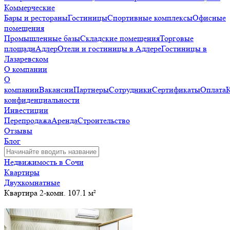
Коммерческие
Бары и рестораны
Гостиницы
Спортивные комплексы
Офисные
помещения
Промышленные базы
Складские помещения
Торговые
площади
Адлер
Отели и гостиницы в Адлере
Гостиницы в
Лазаревском
О компании
О
компании
Вакансии
Партнеры
Сотрудники
Сертификаты
Оплата
конфиденциальности
Инвестиции
Перепродажа
Аренда
Строительство
Отзывы
Блог
Недвижимость в Сочи
Квартиры
Двухкомнатные
Квартира 2-комн. 107.1 м²