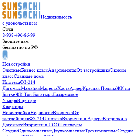
Недвижимость –
с удовольствием
Сочи
8-938-496-86-99
Звоните нам
бесплатно по РФ
Новостройки
Элитные
Бизнес класс
Апартаменты
От застройщика
Эконом
класс
Сданные дома
Ипотека
ФЗ-214
Дагомыс
Мамайка
Мацеста
Хоста
Адлер
Красная Поляна
ЖК на
Бытхе
ЖК Три Богатыря
Лазаревское
У моря
В центре
Квартиры
Новостройки
Недорогие
Вторичка
От
застройщика
ФЗ-214
Ипотека
Вторички в Адлере
Вторички в
Дагомысе
Вторички в ЛОО
Пентхаусы
Студии
Однокомнатные
Двухкомнатные
Трехкомнатные
Студии