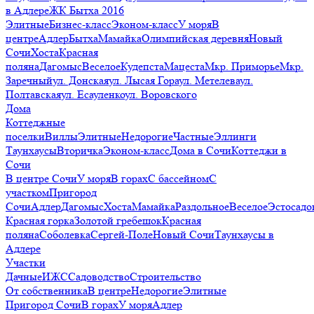
в Адлере
ЖК Бытха 2016
Элитные
Бизнес-класс
Эконом-класс
У моря
В
центре
Адлер
Бытха
Мамайка
Олимпийская деревня
Новый
Сочи
Хоста
Красная
поляна
Дагомыс
Веселое
Кудепста
Мацеста
Мкр. Приморье
Мкр.
Заречный
ул. Донская
ул. Лысая Гора
ул. Метелева
ул.
Полтавская
ул. Есауленко
ул. Воровского
Дома
Коттеджные
поселки
Виллы
Элитные
Недорогие
Частные
Эллинги
Таунхаусы
Вторичка
Эконом-класс
Дома в Сочи
Коттеджи в
Сочи
В центре Сочи
У моря
В горах
С бассейном
С
участком
Пригород
Сочи
Адлер
Дагомыс
Хоста
Мамайка
Раздольное
Веселое
Эстосадо
Красная горка
Золотой гребешок
Красная
поляна
Соболевка
Сергей-Поле
Новый Сочи
Таунхаусы в
Адлере
Участки
Дачные
ИЖС
Садоводство
Строительство
От собственника
В центре
Недорогие
Элитные
Пригород Сочи
В горах
У моря
Адлер