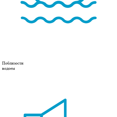
Поблизости
водоем