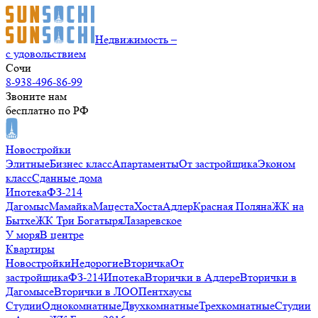
Недвижимость –
с удовольствием
Сочи
8-938-496-86-99
Звоните нам
бесплатно по РФ
Новостройки
Элитные
Бизнес класс
Апартаменты
От застройщика
Эконом
класс
Сданные дома
Ипотека
ФЗ-214
Дагомыс
Мамайка
Мацеста
Хоста
Адлер
Красная Поляна
ЖК на
Бытхе
ЖК Три Богатыря
Лазаревское
У моря
В центре
Квартиры
Новостройки
Недорогие
Вторичка
От
застройщика
ФЗ-214
Ипотека
Вторички в Адлере
Вторички в
Дагомысе
Вторички в ЛОО
Пентхаусы
Студии
Однокомнатные
Двухкомнатные
Трехкомнатные
Студии