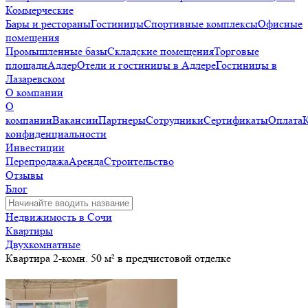
Коммерческие
Бары и рестораны
Гостиницы
Спортивные комплексы
Офисные
помещения
Промышленные базы
Складские помещения
Торговые
площади
Адлер
Отели и гостиницы в Адлере
Гостиницы в
Лазаревском
О компании
О
компании
Вакансии
Партнеры
Сотрудники
Сертификаты
Оплата
конфиденциальности
Инвестиции
Перепродажа
Аренда
Строительство
Отзывы
Блог
Недвижимость в Сочи
Квартиры
Двухкомнатные
Квартира 2-комн. 50 м² в предчистовой отделке