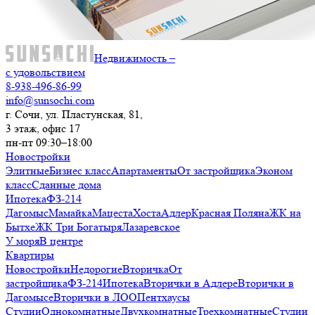
Недвижимость –
с удовольствием
8-938-496-86-99
info@sunsochi.com
г. Сочи, ул. Пластунская, 81,
3 этаж, офис 17
пн-пт 09:30–18:00
Новостройки
Элитные
Бизнес класс
Апартаменты
От застройщика
Эконом
класс
Сданные дома
Ипотека
ФЗ-214
Дагомыс
Мамайка
Мацеста
Хоста
Адлер
Красная Поляна
ЖК на
Бытхе
ЖК Три Богатыря
Лазаревское
У моря
В центре
Квартиры
Новостройки
Недорогие
Вторичка
От
застройщика
ФЗ-214
Ипотека
Вторички в Адлере
Вторички в
Дагомысе
Вторички в ЛОО
Пентхаусы
Студии
Однокомнатные
Двухкомнатные
Трехкомнатные
Студии