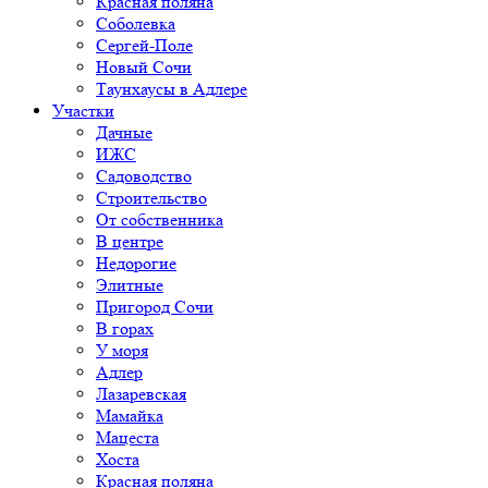
Красная поляна
Соболевка
Сергей-Поле
Новый Сочи
Таунхаусы в Адлере
Участки
Дачные
ИЖС
Садоводство
Строительство
От собственника
В центре
Недорогие
Элитные
Пригород Сочи
В горах
У моря
Адлер
Лазаревская
Мамайка
Мацеста
Хоста
Красная поляна