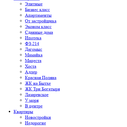
Элитные
Бизнес класс
Апартаменты
От застройщика
Эконом класс
Сданные дома
Ипотека
ФЗ-214
Дагомыс
Мамайка
Мацеста
Хоста
Адлер
Красная Поляна
ЖК на Бытхе
ЖК Три Богатыря
Лазаревское
У моря
В центре
Квартиры
Новостройки
Недорогие