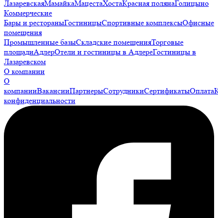
Лазаревская
Мамайка
Мацеста
Хоста
Красная поляна
Голицыно
Коммерческие
Бары и рестораны
Гостиницы
Спортивные комплексы
Офисные
помещения
Промышленные базы
Складские помещения
Торговые
площади
Адлер
Отели и гостиницы в Адлере
Гостиницы в
Лазаревском
О компании
О
компании
Вакансии
Партнеры
Сотрудники
Сертификаты
Оплата
конфиденциальности