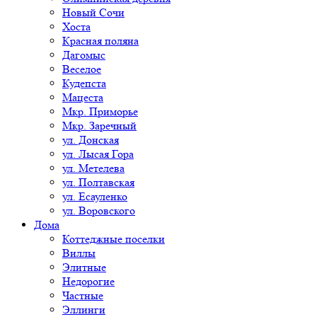
Новый Сочи
Хоста
Красная поляна
Дагомыс
Веселое
Кудепста
Мацеста
Мкр. Приморье
Мкр. Заречный
ул. Донская
ул. Лысая Гора
ул. Метелева
ул. Полтавская
ул. Есауленко
ул. Воровского
Дома
Коттеджные поселки
Виллы
Элитные
Недорогие
Частные
Эллинги