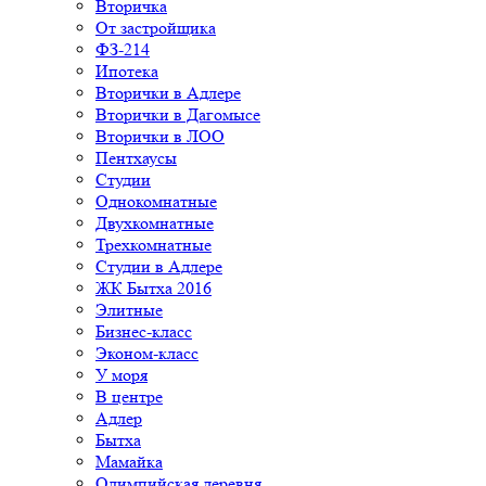
Вторичка
От застройщика
ФЗ-214
Ипотека
Вторички в Адлере
Вторички в Дагомысе
Вторички в ЛОО
Пентхаусы
Студии
Однокомнатные
Двухкомнатные
Трехкомнатные
Студии в Адлере
ЖК Бытха 2016
Элитные
Бизнес-класс
Эконом-класс
У моря
В центре
Адлер
Бытха
Мамайка
Олимпийская деревня