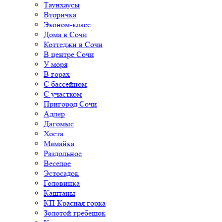
Таунхаусы
Вторичка
Эконом-класс
Дома в Сочи
Коттеджи в Сочи
В центре Сочи
У моря
В горах
С бассейном
С участком
Пригород Сочи
Адлер
Дагомыс
Хоста
Мамайка
Раздольное
Веселое
Эстосадок
Головинка
Каштаны
КП Красная горка
Золотой гребешок