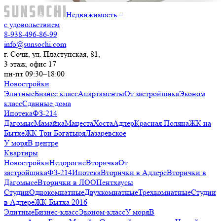
Недвижимость –
с удовольствием
8-938-496-86-99
info@sunsochi.com
г. Сочи, ул. Пластунская, 81,
3 этаж, офис 17
пн-пт 09:30–18:00
Новостройки
Элитные
Бизнес класс
Апартаменты
От застройщика
Эконом
класс
Сданные дома
Ипотека
ФЗ-214
Дагомыс
Мамайка
Мацеста
Хоста
Адлер
Красная Поляна
ЖК на
Бытхе
ЖК Три Богатыря
Лазаревское
У моря
В центре
Квартиры
Новостройки
Недорогие
Вторичка
От
застройщика
ФЗ-214
Ипотека
Вторички в Адлере
Вторички в
Дагомысе
Вторички в ЛОО
Пентхаусы
Студии
Однокомнатные
Двухкомнатные
Трехкомнатные
Студии
в Адлере
ЖК Бытха 2016
Элитные
Бизнес-класс
Эконом-класс
У моря
В