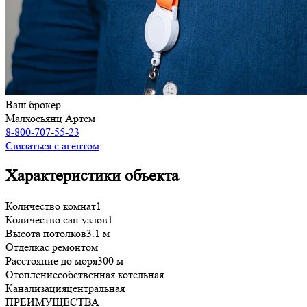
Ваш брокер
Малхосьянц Артем
8-800-707-55-23
Связаться с агентом
Характеристики объекта
Количество комнат
1
Количество сан узлов
1
Высота потолков
3.1 м
Отделка
с ремонтом
Расстояние до моря
300 м
Отопление
собственная котельная
Канализация
центральная
ПРЕИМУЩЕСТВА