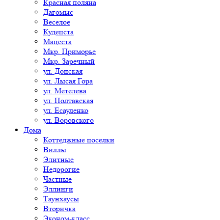
Красная поляна
Дагомыс
Веселое
Кудепста
Мацеста
Мкр. Приморье
Мкр. Заречный
ул. Донская
ул. Лысая Гора
ул. Метелева
ул. Полтавская
ул. Есауленко
ул. Воровского
Дома
Коттеджные поселки
Виллы
Элитные
Недорогие
Частные
Эллинги
Таунхаусы
Вторичка
Эконом-класс