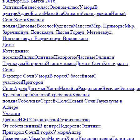
в Адлере
ЖК Бытха 2016
Элитные
Бизнес-класс
Эконом-класс
У моря
В
центре
Адлер
Бытха
Мамайка
Олимпийская деревня
Новый
Сочи
Хоста
Красная
поляна
Дагомыс
Веселое
Кудепста
Мацеста
Мкр. Приморье
Мкр.
Заречный
ул. Донская
ул. Лысая Гора
ул. Метелева
ул.
Полтавская
ул. Есауленко
ул. Воровского
Дома
Коттеджные
поселки
Виллы
Элитные
Недорогие
Частные
Эллинги
Таунхаусы
Вторичка
Эконом-класс
Дома в Сочи
Коттеджи в
Сочи
В центре Сочи
У моря
В горах
С бассейном
С
участком
Пригород
Сочи
Адлер
Дагомыс
Хоста
Мамайка
Раздольное
Веселое
Эстосадо
Красная горка
Золотой гребешок
Красная
поляна
Соболевка
Сергей-Поле
Новый Сочи
Таунхаусы в
Адлере
Участки
Дачные
ИЖС
Садоводство
Строительство
От собственника
В центре
Недорогие
Элитные
Пригород Сочи
В горах
У моря
Адлер
Лазаревская
Мамайка
Мацеста
Хоста
Красная поляна
Голицыно