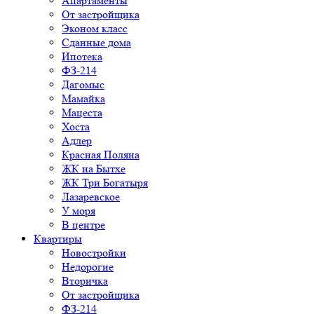
Апартаменты
От застройщика
Эконом класс
Сданные дома
Ипотека
ФЗ-214
Дагомыс
Мамайка
Мацеста
Хоста
Адлер
Красная Поляна
ЖК на Бытхе
ЖК Три Богатыря
Лазаревское
У моря
В центре
Квартиры
Новостройки
Недорогие
Вторичка
От застройщика
ФЗ-214