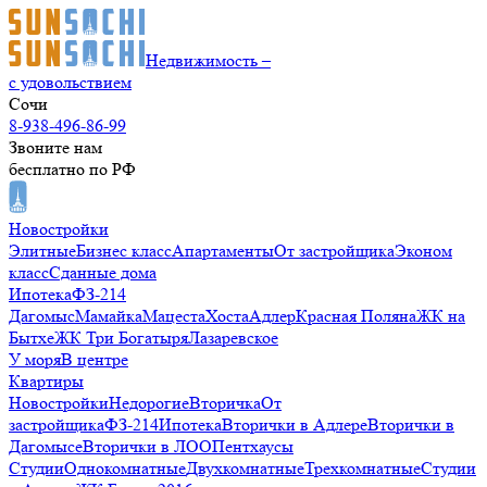
Недвижимость –
с удовольствием
Сочи
8-938-496-86-99
Звоните нам
бесплатно по РФ
Новостройки
Элитные
Бизнес класс
Апартаменты
От застройщика
Эконом
класс
Сданные дома
Ипотека
ФЗ-214
Дагомыс
Мамайка
Мацеста
Хоста
Адлер
Красная Поляна
ЖК на
Бытхе
ЖК Три Богатыря
Лазаревское
У моря
В центре
Квартиры
Новостройки
Недорогие
Вторичка
От
застройщика
ФЗ-214
Ипотека
Вторички в Адлере
Вторички в
Дагомысе
Вторички в ЛОО
Пентхаусы
Студии
Однокомнатные
Двухкомнатные
Трехкомнатные
Студии