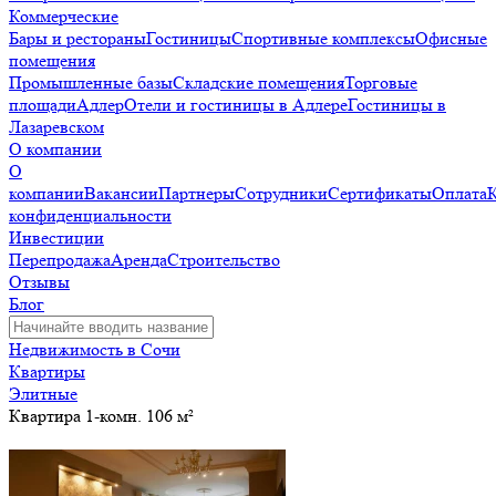
Коммерческие
Бары и рестораны
Гостиницы
Спортивные комплексы
Офисные
помещения
Промышленные базы
Складские помещения
Торговые
площади
Адлер
Отели и гостиницы в Адлере
Гостиницы в
Лазаревском
О компании
О
компании
Вакансии
Партнеры
Сотрудники
Сертификаты
Оплата
конфиденциальности
Инвестиции
Перепродажа
Аренда
Строительство
Отзывы
Блог
Недвижимость в Сочи
Квартиры
Элитные
Квартира 1-комн. 106 м²