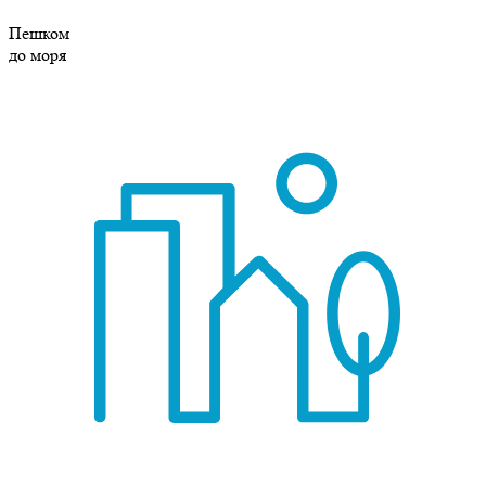
Пешком
до моря