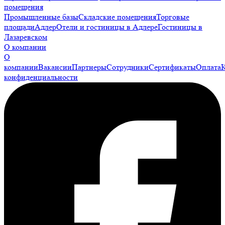
помещения
Промышленные базы
Складские помещения
Торговые
площади
Адлер
Отели и гостиницы в Адлере
Гостиницы в
Лазаревском
О компании
О
компании
Вакансии
Партнеры
Сотрудники
Сертификаты
Оплата
конфиденциальности