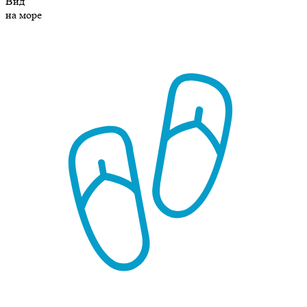
Вид
на море