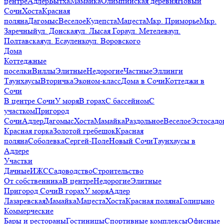
центре
Адлер
Бытха
Мамайка
Олимпийская деревня
Новый
Сочи
Хоста
Красная
поляна
Дагомыс
Веселое
Кудепста
Мацеста
Мкр. Приморье
Мкр.
Заречный
ул. Донская
ул. Лысая Гора
ул. Метелева
ул.
Полтавская
ул. Есауленко
ул. Воровского
Дома
Коттеджные
поселки
Виллы
Элитные
Недорогие
Частные
Эллинги
Таунхаусы
Вторичка
Эконом-класс
Дома в Сочи
Коттеджи в
Сочи
В центре Сочи
У моря
В горах
С бассейном
С
участком
Пригород
Сочи
Адлер
Дагомыс
Хоста
Мамайка
Раздольное
Веселое
Эстосадо
Красная горка
Золотой гребешок
Красная
поляна
Соболевка
Сергей-Поле
Новый Сочи
Таунхаусы в
Адлере
Участки
Дачные
ИЖС
Садоводство
Строительство
От собственника
В центре
Недорогие
Элитные
Пригород Сочи
В горах
У моря
Адлер
Лазаревская
Мамайка
Мацеста
Хоста
Красная поляна
Голицыно
Коммерческие
Бары и рестораны
Гостиницы
Спортивные комплексы
Офисные