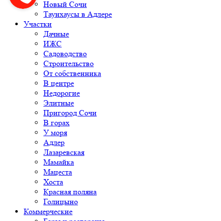
Новый Сочи
Таунхаусы в Адлере
Участки
Дачные
ИЖС
Садоводство
Строительство
От собственника
В центре
Недорогие
Элитные
Пригород Сочи
В горах
У моря
Адлер
Лазаревская
Мамайка
Мацеста
Хоста
Красная поляна
Голицыно
Коммерческие