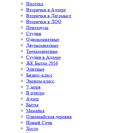
Ипотека
Вторички в Адлере
Вторички в Дагомысе
Вторички в ЛОО
Пентхаусы
Студии
Однокомнатные
Двухкомнатные
Трехкомнатные
Студии в Адлере
ЖК Бытха 2016
Элитные
Бизнес-класс
Эконом-класс
У моря
В центре
Адлер
Бытха
Мамайка
Олимпийская деревня
Новый Сочи
Хоста