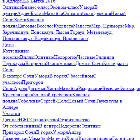
в Адлере
ЖК Бытха 2016
Элитные
Бизнес-класс
Эконом-класс
У моря
В
центре
Адлер
Бытха
Мамайка
Олимпийская деревня
Новый
Сочи
Хоста
Красная
поляна
Дагомыс
Веселое
Кудепста
Мацеста
Мкр. Приморье
Мкр.
Заречный
ул. Донская
ул. Лысая Гора
ул. Метелева
ул.
Полтавская
ул. Есауленко
ул. Воровского
Дома
Коттеджные
поселки
Виллы
Элитные
Недорогие
Частные
Эллинги
Таунхаусы
Вторичка
Эконом-класс
Дома в Сочи
Коттеджи в
Сочи
В центре Сочи
У моря
В горах
С бассейном
С
участком
Пригород
Сочи
Адлер
Дагомыс
Хоста
Мамайка
Раздольное
Веселое
Эстосадо
Красная горка
Золотой гребешок
Красная
поляна
Соболевка
Сергей-Поле
Новый Сочи
Таунхаусы в
Адлере
Участки
Дачные
ИЖС
Садоводство
Строительство
От собственника
В центре
Недорогие
Элитные
Пригород Сочи
В горах
У моря
Адлер
Лазаревская
Мамайка
Мацеста
Хоста
Красная поляна
Голицыно