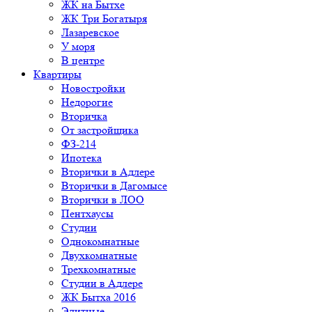
ЖК на Бытхе
ЖК Три Богатыря
Лазаревское
У моря
В центре
Квартиры
Новостройки
Недорогие
Вторичка
От застройщика
ФЗ-214
Ипотека
Вторички в Адлере
Вторички в Дагомысе
Вторички в ЛОО
Пентхаусы
Студии
Однокомнатные
Двухкомнатные
Трехкомнатные
Студии в Адлере
ЖК Бытха 2016
Элитные