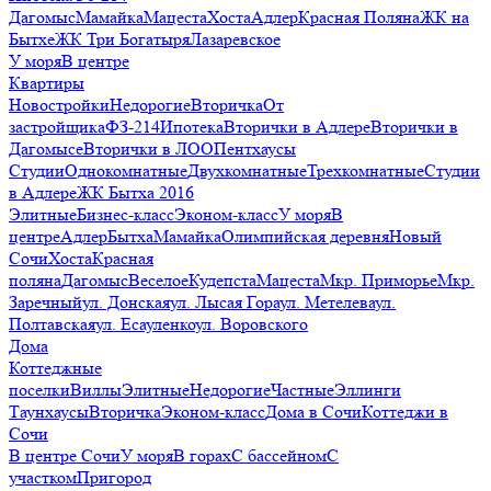
Дагомыс
Мамайка
Мацеста
Хоста
Адлер
Красная Поляна
ЖК на
Бытхе
ЖК Три Богатыря
Лазаревское
У моря
В центре
Квартиры
Новостройки
Недорогие
Вторичка
От
застройщика
ФЗ-214
Ипотека
Вторички в Адлере
Вторички в
Дагомысе
Вторички в ЛОО
Пентхаусы
Студии
Однокомнатные
Двухкомнатные
Трехкомнатные
Студии
в Адлере
ЖК Бытха 2016
Элитные
Бизнес-класс
Эконом-класс
У моря
В
центре
Адлер
Бытха
Мамайка
Олимпийская деревня
Новый
Сочи
Хоста
Красная
поляна
Дагомыс
Веселое
Кудепста
Мацеста
Мкр. Приморье
Мкр.
Заречный
ул. Донская
ул. Лысая Гора
ул. Метелева
ул.
Полтавская
ул. Есауленко
ул. Воровского
Дома
Коттеджные
поселки
Виллы
Элитные
Недорогие
Частные
Эллинги
Таунхаусы
Вторичка
Эконом-класс
Дома в Сочи
Коттеджи в
Сочи
В центре Сочи
У моря
В горах
С бассейном
С
участком
Пригород