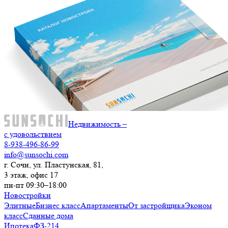
Недвижимость –
с удовольствием
8-938-496-86-99
info@sunsochi.com
г. Сочи, ул. Пластунская, 81,
3 этаж, офис 17
пн-пт 09:30–18:00
Новостройки
Элитные
Бизнес класс
Апартаменты
От застройщика
Эконом
класс
Сданные дома
Ипотека
ФЗ-214