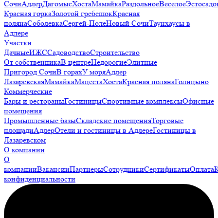
Сочи
Адлер
Дагомыс
Хоста
Мамайка
Раздольное
Веселое
Эстосадо
Красная горка
Золотой гребешок
Красная
поляна
Соболевка
Сергей-Поле
Новый Сочи
Таунхаусы в
Адлере
Участки
Дачные
ИЖС
Садоводство
Строительство
От собственника
В центре
Недорогие
Элитные
Пригород Сочи
В горах
У моря
Адлер
Лазаревская
Мамайка
Мацеста
Хоста
Красная поляна
Голицыно
Коммерческие
Бары и рестораны
Гостиницы
Спортивные комплексы
Офисные
помещения
Промышленные базы
Складские помещения
Торговые
площади
Адлер
Отели и гостиницы в Адлере
Гостиницы в
Лазаревском
О компании
О
компании
Вакансии
Партнеры
Сотрудники
Сертификаты
Оплата
конфиденциальности