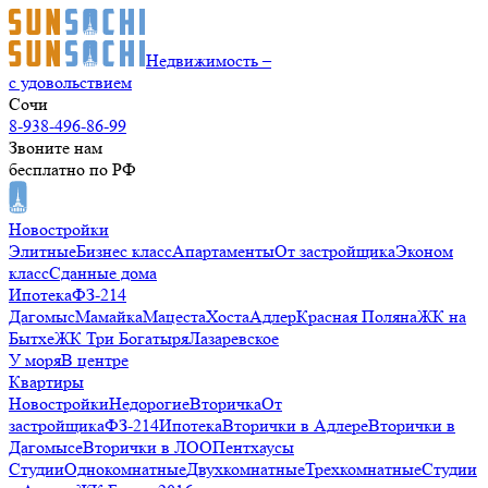
Недвижимость –
с удовольствием
Сочи
8-938-496-86-99
Звоните нам
бесплатно по РФ
Новостройки
Элитные
Бизнес класс
Апартаменты
От застройщика
Эконом
класс
Сданные дома
Ипотека
ФЗ-214
Дагомыс
Мамайка
Мацеста
Хоста
Адлер
Красная Поляна
ЖК на
Бытхе
ЖК Три Богатыря
Лазаревское
У моря
В центре
Квартиры
Новостройки
Недорогие
Вторичка
От
застройщика
ФЗ-214
Ипотека
Вторички в Адлере
Вторички в
Дагомысе
Вторички в ЛОО
Пентхаусы
Студии
Однокомнатные
Двухкомнатные
Трехкомнатные
Студии