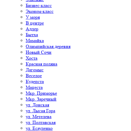
Бизнес-класс
Эконом-класс
У моря
В центре
Адлер
Бытха
Мамайка
Олимпийская деревня
Новый Сочи
Хоста
Красная поляна
Дагомыс
Веселое
Кудепста
Мацеста
Мкр. Приморье
Мкр. Заречный
ул. Донская
ул. Лысая Гора
ул. Метелева
ул. Полтавская
ул. Есауленко