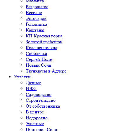
Мамайка
Раздольное
Веселое
Эстосадок
Головинка
Каштаны
КП Красная горка
Золотой гребешок
Красная поляна
Соболевка
Сергей-Поле
Новый Сочи
Таунхаусы в Адлере
Участки
Дачные
ИЖС
Садоводство
Строительство
От собственника
В центре
Недорогие
Элитные
Пригород Сочи