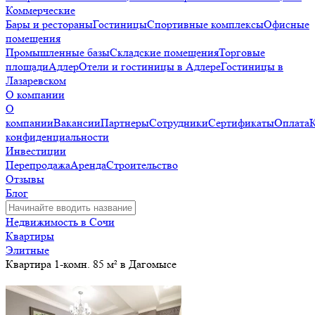
Коммерческие
Бары и рестораны
Гостиницы
Спортивные комплексы
Офисные
помещения
Промышленные базы
Складские помещения
Торговые
площади
Адлер
Отели и гостиницы в Адлере
Гостиницы в
Лазаревском
О компании
О
компании
Вакансии
Партнеры
Сотрудники
Сертификаты
Оплата
конфиденциальности
Инвестиции
Перепродажа
Аренда
Строительство
Отзывы
Блог
Недвижимость в Сочи
Квартиры
Элитные
Квартира 1-комн. 85 м² в Дагомысе