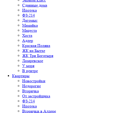
Эконом класс
Сданные дома
Ипотека
ФЗ-214
Дагомыс
Мамайка
Мацеста
Хоста
Адлер
Красная Поляна
ЖК на Бытхе
ЖК Три Богатыря
Лазаревское
У моря
В центре
Квартиры
Новостройки
Недорогие
Вторичка
От застройщика
ФЗ-214
Ипотека
Вторички в Адлере