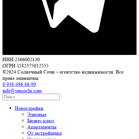
ИНН 2366002130
ОГРН 1182375012555
©2024 Солнечный Сочи – агентство недвижимости. Все
права защищены.
8-938-496-86-99
info@sunsochi.com
Новостройки
Элитные
Бизнес класс
Апартаменты
От застройщика