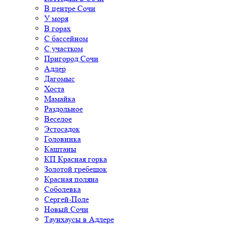
В центре Сочи
У моря
В горах
С бассейном
С участком
Пригород Сочи
Адлер
Дагомыс
Хоста
Мамайка
Раздольное
Веселое
Эстосадок
Головинка
Каштаны
КП Красная горка
Золотой гребешок
Красная поляна
Соболевка
Сергей-Поле
Новый Сочи
Таунхаусы в Адлере