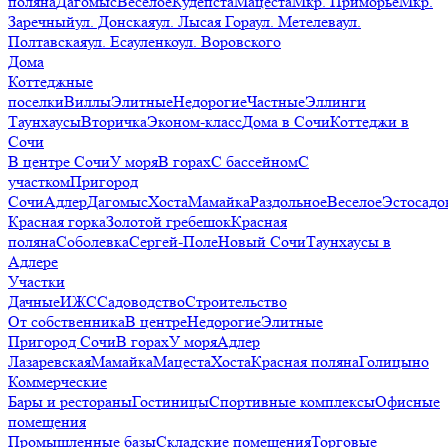
поляна
Дагомыс
Веселое
Кудепста
Мацеста
Мкр. Приморье
Мкр.
Заречный
ул. Донская
ул. Лысая Гора
ул. Метелева
ул.
Полтавская
ул. Есауленко
ул. Воровского
Дома
Коттеджные
поселки
Виллы
Элитные
Недорогие
Частные
Эллинги
Таунхаусы
Вторичка
Эконом-класс
Дома в Сочи
Коттеджи в
Сочи
В центре Сочи
У моря
В горах
С бассейном
С
участком
Пригород
Сочи
Адлер
Дагомыс
Хоста
Мамайка
Раздольное
Веселое
Эстосадо
Красная горка
Золотой гребешок
Красная
поляна
Соболевка
Сергей-Поле
Новый Сочи
Таунхаусы в
Адлере
Участки
Дачные
ИЖС
Садоводство
Строительство
От собственника
В центре
Недорогие
Элитные
Пригород Сочи
В горах
У моря
Адлер
Лазаревская
Мамайка
Мацеста
Хоста
Красная поляна
Голицыно
Коммерческие
Бары и рестораны
Гостиницы
Спортивные комплексы
Офисные
помещения
Промышленные базы
Складские помещения
Торговые