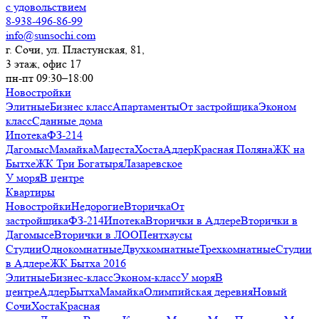
с удовольствием
8-938-496-86-99
info@sunsochi.com
г. Сочи, ул. Пластунская, 81,
3 этаж, офис 17
пн-пт 09:30–18:00
Новостройки
Элитные
Бизнес класс
Апартаменты
От застройщика
Эконом
класс
Сданные дома
Ипотека
ФЗ-214
Дагомыс
Мамайка
Мацеста
Хоста
Адлер
Красная Поляна
ЖК на
Бытхе
ЖК Три Богатыря
Лазаревское
У моря
В центре
Квартиры
Новостройки
Недорогие
Вторичка
От
застройщика
ФЗ-214
Ипотека
Вторички в Адлере
Вторички в
Дагомысе
Вторички в ЛОО
Пентхаусы
Студии
Однокомнатные
Двухкомнатные
Трехкомнатные
Студии
в Адлере
ЖК Бытха 2016
Элитные
Бизнес-класс
Эконом-класс
У моря
В
центре
Адлер
Бытха
Мамайка
Олимпийская деревня
Новый
Сочи
Хоста
Красная