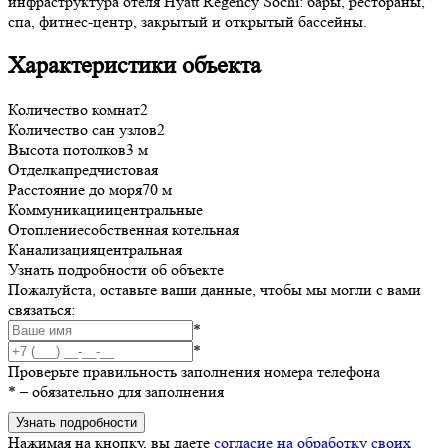
инфраструктура отеля Hyatt Regency Sochi: бары, рестораны,
спа, фитнес-центр, закрытый и открытый бассейны.
Характеристики объекта
Количество комнат
2
Количество сан узлов
2
Высота потолков
3 м
Отделка
предчистовая
Расстояние до моря
70 м
Коммуникации
центральные
Отопление
собственная котельная
Канализация
центральная
Узнать подробности об объекте
Пожалуйста, оставьте ваши данные, чтобы мы могли с вами
связаться:
*
*
Проверьте правильность заполнения номера телефона
*
– обязательно для заполнения
Узнать подробности
Нажимая на кнопку, вы даете
согласие на обработку своих