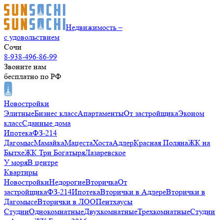
Недвижимость –
с удовольствием
Сочи
8-938-496-86-99
Звоните нам
бесплатно по РФ
Новостройки
Элитные
Бизнес класс
Апартаменты
От застройщика
Эконом
класс
Сданные дома
Ипотека
ФЗ-214
Дагомыс
Мамайка
Мацеста
Хоста
Адлер
Красная Поляна
ЖК на
Бытхе
ЖК Три Богатыря
Лазаревское
У моря
В центре
Квартиры
Новостройки
Недорогие
Вторичка
От
застройщика
ФЗ-214
Ипотека
Вторички в Адлере
Вторички в
Дагомысе
Вторички в ЛОО
Пентхаусы
Студии
Однокомнатные
Двухкомнатные
Трехкомнатные
Студии