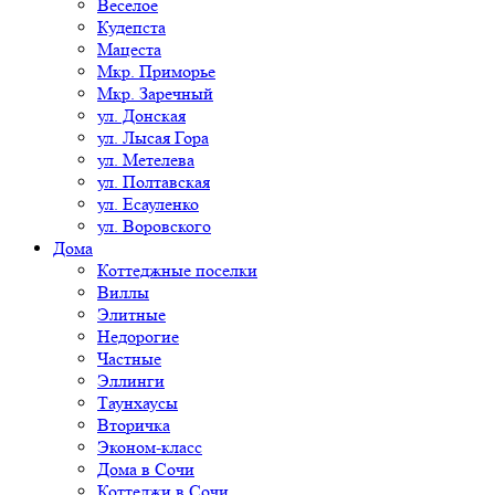
Веселое
Кудепста
Мацеста
Мкр. Приморье
Мкр. Заречный
ул. Донская
ул. Лысая Гора
ул. Метелева
ул. Полтавская
ул. Есауленко
ул. Воровского
Дома
Коттеджные поселки
Виллы
Элитные
Недорогие
Частные
Эллинги
Таунхаусы
Вторичка
Эконом-класс
Дома в Сочи
Коттеджи в Сочи