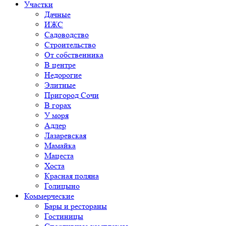
Участки
Дачные
ИЖС
Садоводство
Строительство
От собственника
В центре
Недорогие
Элитные
Пригород Сочи
В горах
У моря
Адлер
Лазаревская
Мамайка
Мацеста
Хоста
Красная поляна
Голицыно
Коммерческие
Бары и рестораны
Гостиницы