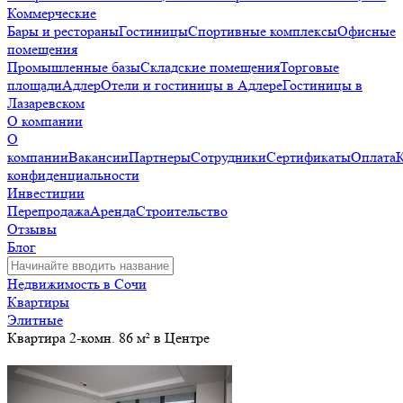
Коммерческие
Бары и рестораны
Гостиницы
Спортивные комплексы
Офисные
помещения
Промышленные базы
Складские помещения
Торговые
площади
Адлер
Отели и гостиницы в Адлере
Гостиницы в
Лазаревском
О компании
О
компании
Вакансии
Партнеры
Сотрудники
Сертификаты
Оплата
конфиденциальности
Инвестиции
Перепродажа
Аренда
Строительство
Отзывы
Блог
Недвижимость в Сочи
Квартиры
Элитные
Квартира 2-комн. 86 м² в Центре