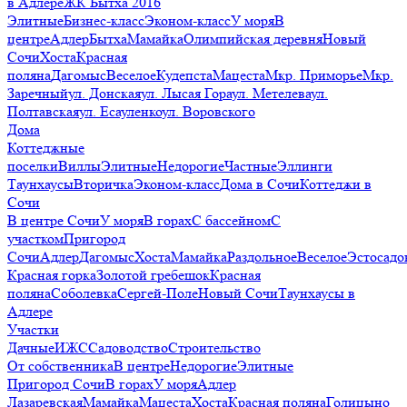
в Адлере
ЖК Бытха 2016
Элитные
Бизнес-класс
Эконом-класс
У моря
В
центре
Адлер
Бытха
Мамайка
Олимпийская деревня
Новый
Сочи
Хоста
Красная
поляна
Дагомыс
Веселое
Кудепста
Мацеста
Мкр. Приморье
Мкр.
Заречный
ул. Донская
ул. Лысая Гора
ул. Метелева
ул.
Полтавская
ул. Есауленко
ул. Воровского
Дома
Коттеджные
поселки
Виллы
Элитные
Недорогие
Частные
Эллинги
Таунхаусы
Вторичка
Эконом-класс
Дома в Сочи
Коттеджи в
Сочи
В центре Сочи
У моря
В горах
С бассейном
С
участком
Пригород
Сочи
Адлер
Дагомыс
Хоста
Мамайка
Раздольное
Веселое
Эстосадо
Красная горка
Золотой гребешок
Красная
поляна
Соболевка
Сергей-Поле
Новый Сочи
Таунхаусы в
Адлере
Участки
Дачные
ИЖС
Садоводство
Строительство
От собственника
В центре
Недорогие
Элитные
Пригород Сочи
В горах
У моря
Адлер
Лазаревская
Мамайка
Мацеста
Хоста
Красная поляна
Голицыно