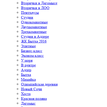
Вторички в Дагомысе
Вторички в ЛОО
Пентхаусы
Студии
Однокомнатные
Двухкомнатные
Трехкомнатные
Студии в Адлере
ЖК Бытха 2016
Элитные
Бизнес-класс
Эконом-класс
У моря
В центре
Адлер
Бытха
Мамайка
Олимпийская деревня
Новый Сочи
Хоста
Красная поляна
Дагомыс