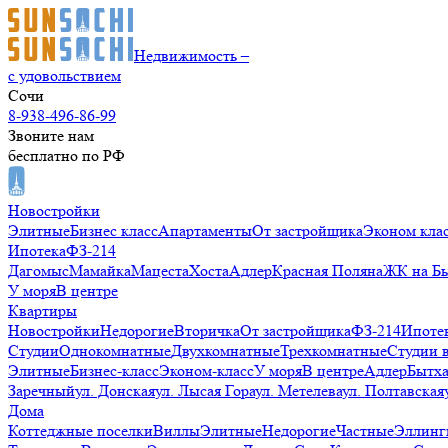
Недвижимость –
с удовольствием
Сочи
8-938-496-86-99
Звоните нам
бесплатно по РФ
Новостройки
Элитные
Бизнес класс
Апартаменты
От застройщика
Эконом кла
Ипотека
ФЗ-214
Дагомыс
Мамайка
Мацеста
Хоста
Адлер
Красная Поляна
ЖК на Б
У моря
В центре
Квартиры
Новостройки
Недорогие
Вторичка
От застройщика
ФЗ-214
Ипоте
Студии
Однокомнатные
Двухкомнатные
Трехкомнатные
Студии 
Элитные
Бизнес-класс
Эконом-класс
У моря
В центре
Адлер
Бытх
Заречный
ул. Донская
ул. Лысая Гора
ул. Метелева
ул. Полтавская
Дома
Коттеджные поселки
Виллы
Элитные
Недорогие
Частные
Эллинг