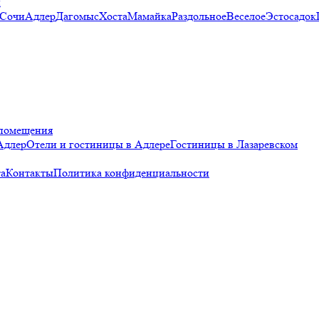
и
 Сочи
Адлер
Дагомыс
Хоста
Мамайка
Раздольное
Веселое
Эстосадок
помещения
Адлер
Отели и гостиницы в Адлере
Гостиницы в Лазаревском
а
Контакты
Политика конфиденциальности