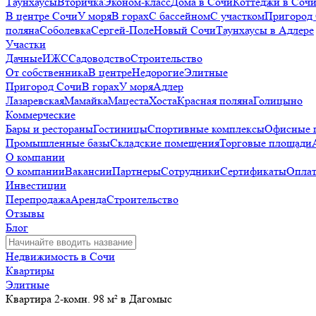
Таунхаусы
Вторичка
Эконом-класс
Дома в Сочи
Коттеджи в Соч
В центре Сочи
У моря
В горах
С бассейном
С участком
Пригород
поляна
Соболевка
Сергей-Поле
Новый Сочи
Таунхаусы в Адлере
Участки
Дачные
ИЖС
Садоводство
Строительство
От собственника
В центре
Недорогие
Элитные
Пригород Сочи
В горах
У моря
Адлер
Лазаревская
Мамайка
Мацеста
Хоста
Красная поляна
Голицыно
Коммерческие
Бары и рестораны
Гостиницы
Спортивные комплексы
Офисные 
Промышленные базы
Складские помещения
Торговые площади
О компании
О компании
Вакансии
Партнеры
Сотрудники
Сертификаты
Оплат
Инвестиции
Перепродажа
Аренда
Строительство
Отзывы
Блог
Недвижимость в Сочи
Квартиры
Элитные
Квартира 2-комн. 98 м² в Дагомыс