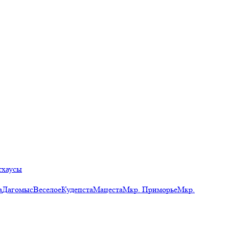
тхаусы
а
Дагомыс
Веселое
Кудепста
Мацеста
Мкр. Приморье
Мкр.