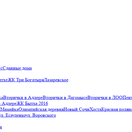
сс
Сданные дома
ытхе
ЖК Три Богатыря
Лазаревское
ка
Вторички в Адлере
Вторички в Дагомысе
Вторички в ЛОО
Пен
в Адлере
ЖК Бытха 2016
а
Мамайка
Олимпийская деревня
Новый Сочи
Хоста
Красная полян
ул. Есауленко
ул. Воровского
и