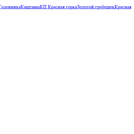
Головинка
Каштаны
КП Красная горка
Золотой гребешок
Красная