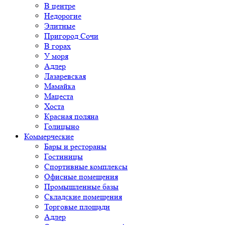
В центре
Недорогие
Элитные
Пригород Сочи
В горах
У моря
Адлер
Лазаревская
Мамайка
Мацеста
Хоста
Красная поляна
Голицыно
Коммерческие
Бары и рестораны
Гостиницы
Спортивные комплексы
Офисные помещения
Промышленные базы
Складские помещения
Торговые площади
Адлер