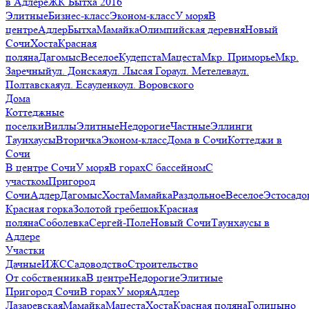
в Адлере
ЖК Бытха 2016
Элитные
Бизнес-класс
Эконом-класс
У моря
В
центре
Адлер
Бытха
Мамайка
Олимпийская деревня
Новый
Сочи
Хоста
Красная
поляна
Дагомыс
Веселое
Кудепста
Мацеста
Мкр. Приморье
Мкр.
Заречный
ул. Донская
ул. Лысая Гора
ул. Метелева
ул.
Полтавская
ул. Есауленко
ул. Воровского
Дома
Коттеджные
поселки
Виллы
Элитные
Недорогие
Частные
Эллинги
Таунхаусы
Вторичка
Эконом-класс
Дома в Сочи
Коттеджи в
Сочи
В центре Сочи
У моря
В горах
С бассейном
С
участком
Пригород
Сочи
Адлер
Дагомыс
Хоста
Мамайка
Раздольное
Веселое
Эстосадо
Красная горка
Золотой гребешок
Красная
поляна
Соболевка
Сергей-Поле
Новый Сочи
Таунхаусы в
Адлере
Участки
Дачные
ИЖС
Садоводство
Строительство
От собственника
В центре
Недорогие
Элитные
Пригород Сочи
В горах
У моря
Адлер
Лазаревская
Мамайка
Мацеста
Хоста
Красная поляна
Голицыно