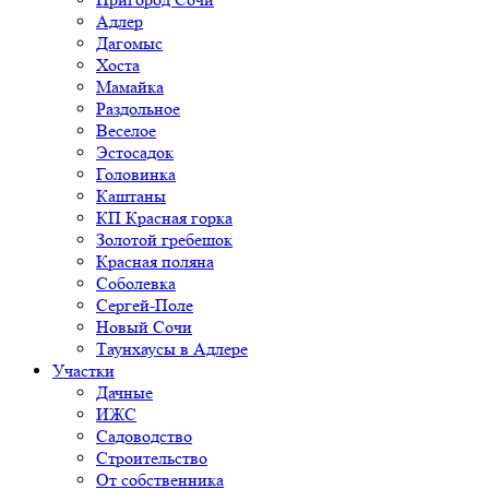
Адлер
Дагомыс
Хоста
Мамайка
Раздольное
Веселое
Эстосадок
Головинка
Каштаны
КП Красная горка
Золотой гребешок
Красная поляна
Соболевка
Сергей-Поле
Новый Сочи
Таунхаусы в Адлере
Участки
Дачные
ИЖС
Садоводство
Строительство
От собственника