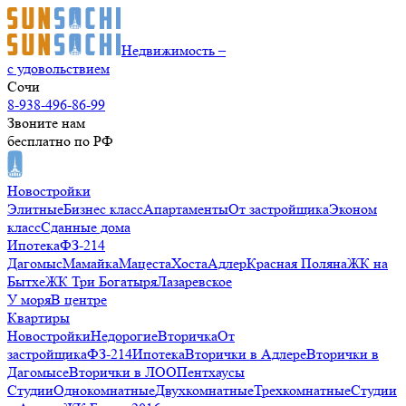
Недвижимость –
с удовольствием
Сочи
8-938-496-86-99
Звоните нам
бесплатно по РФ
Новостройки
Элитные
Бизнес класс
Апартаменты
От застройщика
Эконом
класс
Сданные дома
Ипотека
ФЗ-214
Дагомыс
Мамайка
Мацеста
Хоста
Адлер
Красная Поляна
ЖК на
Бытхе
ЖК Три Богатыря
Лазаревское
У моря
В центре
Квартиры
Новостройки
Недорогие
Вторичка
От
застройщика
ФЗ-214
Ипотека
Вторички в Адлере
Вторички в
Дагомысе
Вторички в ЛОО
Пентхаусы
Студии
Однокомнатные
Двухкомнатные
Трехкомнатные
Студии