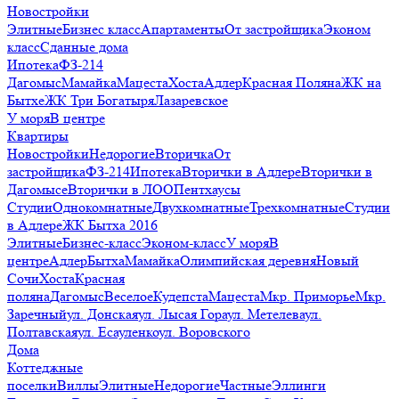
Новостройки
Элитные
Бизнес класс
Апартаменты
От застройщика
Эконом
класс
Сданные дома
Ипотека
ФЗ-214
Дагомыс
Мамайка
Мацеста
Хоста
Адлер
Красная Поляна
ЖК на
Бытхе
ЖК Три Богатыря
Лазаревское
У моря
В центре
Квартиры
Новостройки
Недорогие
Вторичка
От
застройщика
ФЗ-214
Ипотека
Вторички в Адлере
Вторички в
Дагомысе
Вторички в ЛОО
Пентхаусы
Студии
Однокомнатные
Двухкомнатные
Трехкомнатные
Студии
в Адлере
ЖК Бытха 2016
Элитные
Бизнес-класс
Эконом-класс
У моря
В
центре
Адлер
Бытха
Мамайка
Олимпийская деревня
Новый
Сочи
Хоста
Красная
поляна
Дагомыс
Веселое
Кудепста
Мацеста
Мкр. Приморье
Мкр.
Заречный
ул. Донская
ул. Лысая Гора
ул. Метелева
ул.
Полтавская
ул. Есауленко
ул. Воровского
Дома
Коттеджные
поселки
Виллы
Элитные
Недорогие
Частные
Эллинги