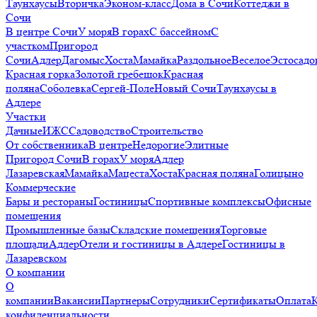
Таунхаусы
Вторичка
Эконом-класс
Дома в Сочи
Коттеджи в
Сочи
В центре Сочи
У моря
В горах
С бассейном
С
участком
Пригород
Сочи
Адлер
Дагомыс
Хоста
Мамайка
Раздольное
Веселое
Эстосадо
Красная горка
Золотой гребешок
Красная
поляна
Соболевка
Сергей-Поле
Новый Сочи
Таунхаусы в
Адлере
Участки
Дачные
ИЖС
Садоводство
Строительство
От собственника
В центре
Недорогие
Элитные
Пригород Сочи
В горах
У моря
Адлер
Лазаревская
Мамайка
Мацеста
Хоста
Красная поляна
Голицыно
Коммерческие
Бары и рестораны
Гостиницы
Спортивные комплексы
Офисные
помещения
Промышленные базы
Складские помещения
Торговые
площади
Адлер
Отели и гостиницы в Адлере
Гостиницы в
Лазаревском
О компании
О
компании
Вакансии
Партнеры
Сотрудники
Сертификаты
Оплата
конфиденциальности