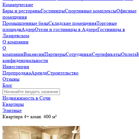
Коммерческие
Бары и рестораны
Гостиницы
Спортивные комплексы
Офисные
помещения
Промышленные базы
Складские помещения
Торговые
площади
Адлер
Отели и гостиницы в Адлере
Гостиницы в
Лазаревском
О компании
О
компании
Вакансии
Партнеры
Сотрудники
Сертификаты
Оплата
конфиденциальности
Инвестиции
Перепродажа
Аренда
Строительство
Отзывы
Блог
Недвижимость в Сочи
Квартиры
Элитные
Квартира 4+ комн. 400 м²