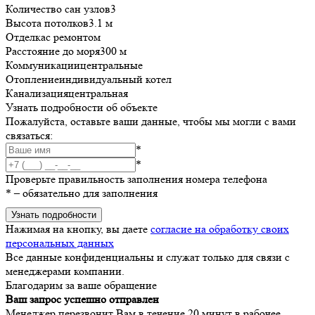
Количество сан узлов
3
Высота потолков
3.1 м
Отделка
с ремонтом
Расстояние до моря
300 м
Коммуникации
центральные
Отопление
индивидуальный котел
Канализация
центральная
Узнать подробности об объекте
Пожалуйста, оставьте ваши данные, чтобы мы могли с вами
связаться:
*
*
Проверьте правильность заполнения номера телефона
*
– обязательно для заполнения
Узнать подробности
Нажимая на кнопку, вы даете
согласие на обработку своих
персональных данных
Все данные конфиденциальны и служат только для связи с
менеджерами компании.
Благодарим за ваше обращение
Ваш запрос успешно отправлен
Менеджер перезвонит Вам в течение 20 минут в рабочее