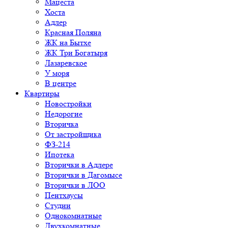
Мацеста
Хоста
Адлер
Красная Поляна
ЖК на Бытхе
ЖК Три Богатыря
Лазаревское
У моря
В центре
Квартиры
Новостройки
Недорогие
Вторичка
От застройщика
ФЗ-214
Ипотека
Вторички в Адлере
Вторички в Дагомысе
Вторички в ЛОО
Пентхаусы
Студии
Однокомнатные
Двухкомнатные