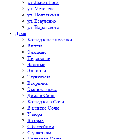
ул. Лысая Гора
ул. Метелева
ул. Полтавская
ул. Есауленко
ул. Воровского
Дома
Коттеджные поселки
Виллы
Элитные
Недорогие
Частные
Эллинги
Таунхаусы
Вторичка
Эконом-класс
Дома в Сочи
Коттеджи в Сочи
В центре Сочи
У моря
В горах
С бассейном
С участком
Пригород Сочи