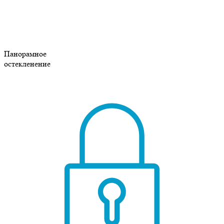
Панорамное
остекленение