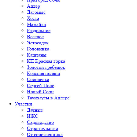
Адлер
Дагомыс
Хоста
Мамайка
Раздольное
Веселое
Эстосадок
Головинка
Каштаны
КП Красная горка
Золотой гребешок
Красная поляна
Соболевка
Сергей-Поле
Новый Сочи
Таунхаусы в Адлере
Участки
Дачные
ИЖС
Садоводство
Строительство
От собственника