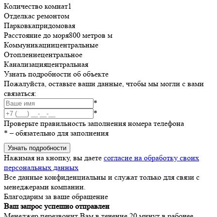
Количество комнат
1
Отделка
с ремонтом
Парковка
придомовая
Расстояние до моря
800 метров м
Коммуникации
центральные
Отопление
центральное
Канализация
центральная
Узнать подробности об объекте
Пожалуйста, оставьте ваши данные, чтобы мы могли с вами
связаться:
*
*
Проверьте правильность заполнения номера телефона
*
– обязательно для заполнения
Узнать подробности
Нажимая на кнопку, вы даете
согласие на обработку своих
персональных данных
Все данные конфиденциальны и служат только для связи с
менеджерами компании.
Благодарим за ваше обращение
Ваш запрос успешно отправлен
Менеджер перезвонит Вам в течение 20 минут в рабочее