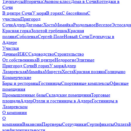
Таунхаусы
Вторичка
Эконом-класс
Дома в Сочи
Коттеджи в
Сочи
В центре Сочи
У моря
В горах
С бассейном
С
участком
Пригород
Сочи
Адлер
Дагомыс
Хоста
Мамайка
Раздольное
Веселое
Эстосадо
Красная горка
Золотой гребешок
Красная
поляна
Соболевка
Сергей-Поле
Новый Сочи
Таунхаусы в
Адлере
Участки
Дачные
ИЖС
Садоводство
Строительство
От собственника
В центре
Недорогие
Элитные
Пригород Сочи
В горах
У моря
Адлер
Лазаревская
Мамайка
Мацеста
Хоста
Красная поляна
Голицыно
Коммерческие
Бары и рестораны
Гостиницы
Спортивные комплексы
Офисные
помещения
Промышленные базы
Складские помещения
Торговые
площади
Адлер
Отели и гостиницы в Адлере
Гостиницы в
Лазаревском
О компании
О
компании
Вакансии
Партнеры
Сотрудники
Сертификаты
Оплата
конфиденциальности