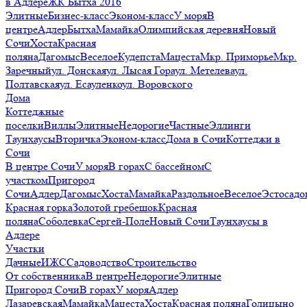
в Адлере
ЖК Бытха 2016
Элитные
Бизнес-класс
Эконом-класс
У моря
В
центре
Адлер
Бытха
Мамайка
Олимпийская деревня
Новый
Сочи
Хоста
Красная
поляна
Дагомыс
Веселое
Кудепста
Мацеста
Мкр. Приморье
Мкр.
Заречный
ул. Донская
ул. Лысая Гора
ул. Метелева
ул.
Полтавская
ул. Есауленко
ул. Воровского
Дома
Коттеджные
поселки
Виллы
Элитные
Недорогие
Частные
Эллинги
Таунхаусы
Вторичка
Эконом-класс
Дома в Сочи
Коттеджи в
Сочи
В центре Сочи
У моря
В горах
С бассейном
С
участком
Пригород
Сочи
Адлер
Дагомыс
Хоста
Мамайка
Раздольное
Веселое
Эстосадо
Красная горка
Золотой гребешок
Красная
поляна
Соболевка
Сергей-Поле
Новый Сочи
Таунхаусы в
Адлере
Участки
Дачные
ИЖС
Садоводство
Строительство
От собственника
В центре
Недорогие
Элитные
Пригород Сочи
В горах
У моря
Адлер
Лазаревская
Мамайка
Мацеста
Хоста
Красная поляна
Голицыно