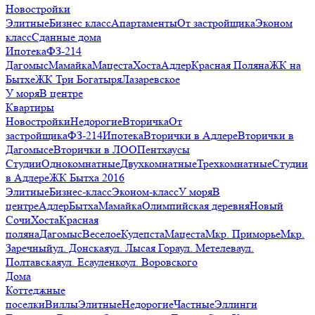
Новостройки
Элитные
Бизнес класс
Апартаменты
От застройщика
Эконом
класс
Сданные дома
Ипотека
ФЗ-214
Дагомыс
Мамайка
Мацеста
Хоста
Адлер
Красная Поляна
ЖК на
Бытхе
ЖК Три Богатыря
Лазаревское
У моря
В центре
Квартиры
Новостройки
Недорогие
Вторичка
От
застройщика
ФЗ-214
Ипотека
Вторички в Адлере
Вторички в
Дагомысе
Вторички в ЛОО
Пентхаусы
Студии
Однокомнатные
Двухкомнатные
Трехкомнатные
Студии
в Адлере
ЖК Бытха 2016
Элитные
Бизнес-класс
Эконом-класс
У моря
В
центре
Адлер
Бытха
Мамайка
Олимпийская деревня
Новый
Сочи
Хоста
Красная
поляна
Дагомыс
Веселое
Кудепста
Мацеста
Мкр. Приморье
Мкр.
Заречный
ул. Донская
ул. Лысая Гора
ул. Метелева
ул.
Полтавская
ул. Есауленко
ул. Воровского
Дома
Коттеджные
поселки
Виллы
Элитные
Недорогие
Частные
Эллинги