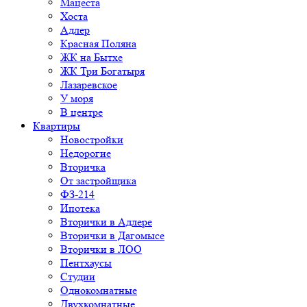
Мацеста
Хоста
Адлер
Красная Поляна
ЖК на Бытхе
ЖК Три Богатыря
Лазаревское
У моря
В центре
Квартиры
Новостройки
Недорогие
Вторичка
От застройщика
ФЗ-214
Ипотека
Вторички в Адлере
Вторички в Дагомысе
Вторички в ЛОО
Пентхаусы
Студии
Однокомнатные
Двухкомнатные