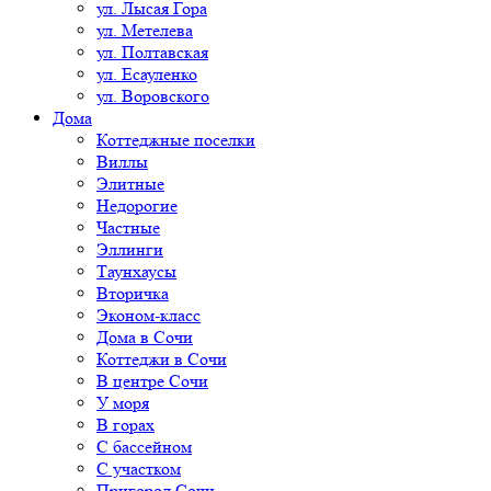
ул. Лысая Гора
ул. Метелева
ул. Полтавская
ул. Есауленко
ул. Воровского
Дома
Коттеджные поселки
Виллы
Элитные
Недорогие
Частные
Эллинги
Таунхаусы
Вторичка
Эконом-класс
Дома в Сочи
Коттеджи в Сочи
В центре Сочи
У моря
В горах
С бассейном
С участком
Пригород Сочи