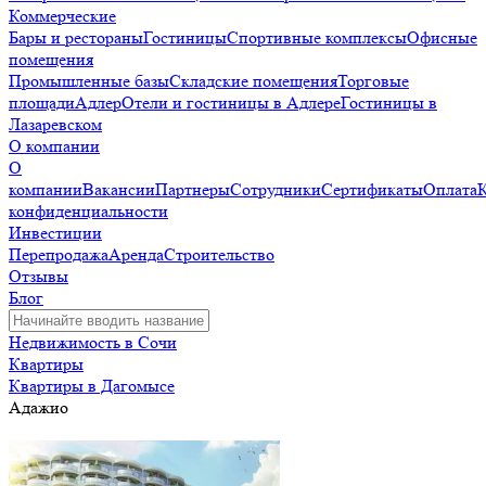
Коммерческие
Бары и рестораны
Гостиницы
Спортивные комплексы
Офисные
помещения
Промышленные базы
Складские помещения
Торговые
площади
Адлер
Отели и гостиницы в Адлере
Гостиницы в
Лазаревском
О компании
О
компании
Вакансии
Партнеры
Сотрудники
Сертификаты
Оплата
конфиденциальности
Инвестиции
Перепродажа
Аренда
Строительство
Отзывы
Блог
Недвижимость в Сочи
Квартиры
Квартиры в Дагомысе
Адажио