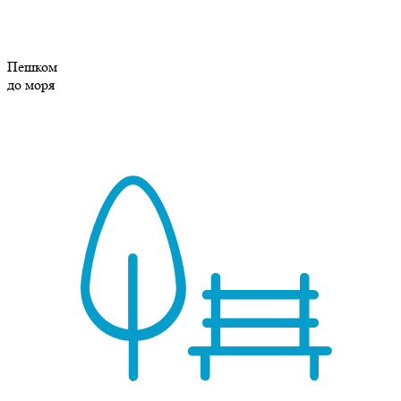
Пешком
до моря