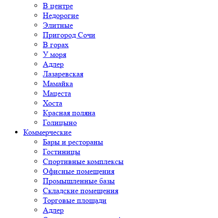
В центре
Недорогие
Элитные
Пригород Сочи
В горах
У моря
Адлер
Лазаревская
Мамайка
Мацеста
Хоста
Красная поляна
Голицыно
Коммерческие
Бары и рестораны
Гостиницы
Спортивные комплексы
Офисные помещения
Промышленные базы
Складские помещения
Торговые площади
Адлер