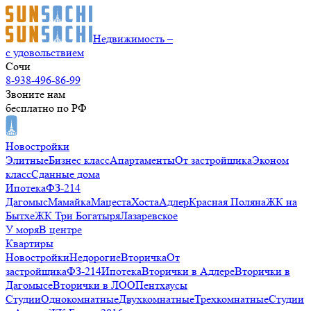
Недвижимость –
с удовольствием
Сочи
8-938-496-86-99
Звоните нам
бесплатно по РФ
Новостройки
Элитные
Бизнес класс
Апартаменты
От застройщика
Эконом
класс
Сданные дома
Ипотека
ФЗ-214
Дагомыс
Мамайка
Мацеста
Хоста
Адлер
Красная Поляна
ЖК на
Бытхе
ЖК Три Богатыря
Лазаревское
У моря
В центре
Квартиры
Новостройки
Недорогие
Вторичка
От
застройщика
ФЗ-214
Ипотека
Вторички в Адлере
Вторички в
Дагомысе
Вторички в ЛОО
Пентхаусы
Студии
Однокомнатные
Двухкомнатные
Трехкомнатные
Студии