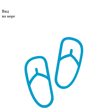
Вид
на море