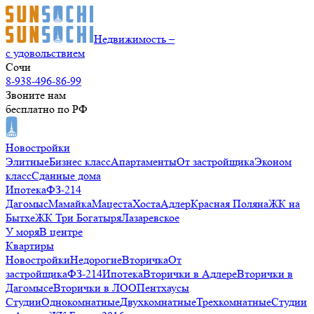
Недвижимость –
с удовольствием
Сочи
8-938-496-86-99
Звоните нам
бесплатно по РФ
Новостройки
Элитные
Бизнес класс
Апартаменты
От застройщика
Эконом
класс
Сданные дома
Ипотека
ФЗ-214
Дагомыс
Мамайка
Мацеста
Хоста
Адлер
Красная Поляна
ЖК на
Бытхе
ЖК Три Богатыря
Лазаревское
У моря
В центре
Квартиры
Новостройки
Недорогие
Вторичка
От
застройщика
ФЗ-214
Ипотека
Вторички в Адлере
Вторички в
Дагомысе
Вторички в ЛОО
Пентхаусы
Студии
Однокомнатные
Двухкомнатные
Трехкомнатные
Студии