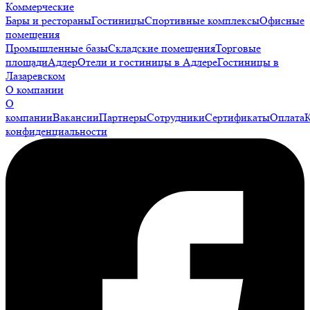
Коммерческие
Бары и рестораны
Гостиницы
Спортивные комплексы
Офисные
помещения
Промышленные базы
Складские помещения
Торговые
площади
Адлер
Отели и гостиницы в Адлере
Гостиницы в
Лазаревском
О компании
О
компании
Вакансии
Партнеры
Сотрудники
Сертификаты
Оплата
конфиденциальности