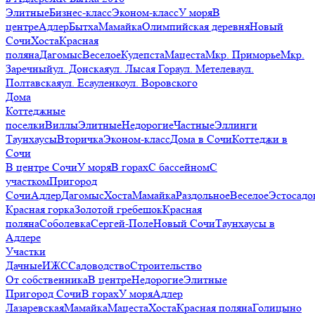
Элитные
Бизнес-класс
Эконом-класс
У моря
В
центре
Адлер
Бытха
Мамайка
Олимпийская деревня
Новый
Сочи
Хоста
Красная
поляна
Дагомыс
Веселое
Кудепста
Мацеста
Мкр. Приморье
Мкр.
Заречный
ул. Донская
ул. Лысая Гора
ул. Метелева
ул.
Полтавская
ул. Есауленко
ул. Воровского
Дома
Коттеджные
поселки
Виллы
Элитные
Недорогие
Частные
Эллинги
Таунхаусы
Вторичка
Эконом-класс
Дома в Сочи
Коттеджи в
Сочи
В центре Сочи
У моря
В горах
С бассейном
С
участком
Пригород
Сочи
Адлер
Дагомыс
Хоста
Мамайка
Раздольное
Веселое
Эстосадо
Красная горка
Золотой гребешок
Красная
поляна
Соболевка
Сергей-Поле
Новый Сочи
Таунхаусы в
Адлере
Участки
Дачные
ИЖС
Садоводство
Строительство
От собственника
В центре
Недорогие
Элитные
Пригород Сочи
В горах
У моря
Адлер
Лазаревская
Мамайка
Мацеста
Хоста
Красная поляна
Голицыно