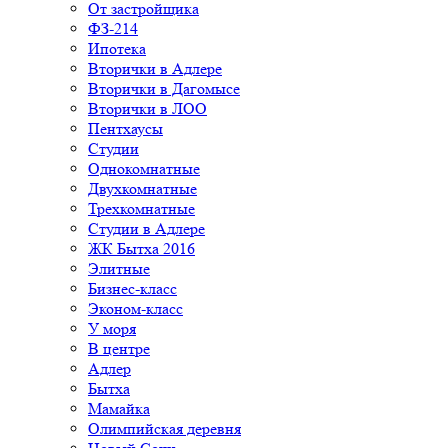
От застройщика
ФЗ-214
Ипотека
Вторички в Адлере
Вторички в Дагомысе
Вторички в ЛОО
Пентхаусы
Студии
Однокомнатные
Двухкомнатные
Трехкомнатные
Студии в Адлере
ЖК Бытха 2016
Элитные
Бизнес-класс
Эконом-класс
У моря
В центре
Адлер
Бытха
Мамайка
Олимпийская деревня