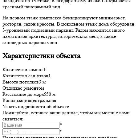
находится на 13 этаже, благодаря этому из окон открывается
красивый панорамный вид.
На первом этаже комплекса функционируют минимаркет,
ресторан, салон красоты. В цокольном этаже дома оборудован
3-уровневый подземный паркинг. Рядом находится много
памятников архитектуры, исторических мест, а также
заповедных парковых зон.
Характеристики объекта
Количество комнат
1
Количество сан узлов
1
Высота потолков
3 м
Отделка
с ремонтом
Расстояние до моря
550 м
Канализация
центральная
Узнать подробности об объекте
Пожалуйста, оставьте ваши данные, чтобы мы могли с вами
связаться:
*
*
Проверьте правильность заполнения номера телефона