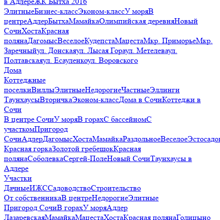
в Адлере
ЖК Бытха 2016
Элитные
Бизнес-класс
Эконом-класс
У моря
В
центре
Адлер
Бытха
Мамайка
Олимпийская деревня
Новый
Сочи
Хоста
Красная
поляна
Дагомыс
Веселое
Кудепста
Мацеста
Мкр. Приморье
Мкр.
Заречный
ул. Донская
ул. Лысая Гора
ул. Метелева
ул.
Полтавская
ул. Есауленко
ул. Воровского
Дома
Коттеджные
поселки
Виллы
Элитные
Недорогие
Частные
Эллинги
Таунхаусы
Вторичка
Эконом-класс
Дома в Сочи
Коттеджи в
Сочи
В центре Сочи
У моря
В горах
С бассейном
С
участком
Пригород
Сочи
Адлер
Дагомыс
Хоста
Мамайка
Раздольное
Веселое
Эстосадо
Красная горка
Золотой гребешок
Красная
поляна
Соболевка
Сергей-Поле
Новый Сочи
Таунхаусы в
Адлере
Участки
Дачные
ИЖС
Садоводство
Строительство
От собственника
В центре
Недорогие
Элитные
Пригород Сочи
В горах
У моря
Адлер
Лазаревская
Мамайка
Мацеста
Хоста
Красная поляна
Голицыно