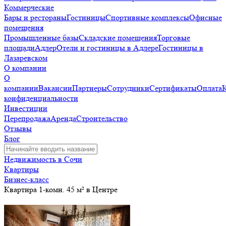
Коммерческие
Бары и рестораны
Гостиницы
Спортивные комплексы
Офисные
помещения
Промышленные базы
Складские помещения
Торговые
площади
Адлер
Отели и гостиницы в Адлере
Гостиницы в
Лазаревском
О компании
О
компании
Вакансии
Партнеры
Сотрудники
Сертификаты
Оплата
конфиденциальности
Инвестиции
Перепродажа
Аренда
Строительство
Отзывы
Блог
Недвижимость в Сочи
Квартиры
Бизнес-класс
Квартира 1-комн. 45 м² в Центре