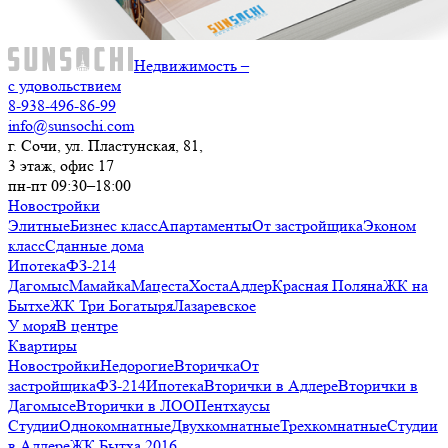
Недвижимость –
с удовольствием
8-938-496-86-99
info@sunsochi.com
г. Сочи, ул. Пластунская, 81,
3 этаж, офис 17
пн-пт 09:30–18:00
Новостройки
Элитные
Бизнес класс
Апартаменты
От застройщика
Эконом
класс
Сданные дома
Ипотека
ФЗ-214
Дагомыс
Мамайка
Мацеста
Хоста
Адлер
Красная Поляна
ЖК на
Бытхе
ЖК Три Богатыря
Лазаревское
У моря
В центре
Квартиры
Новостройки
Недорогие
Вторичка
От
застройщика
ФЗ-214
Ипотека
Вторички в Адлере
Вторички в
Дагомысе
Вторички в ЛОО
Пентхаусы
Студии
Однокомнатные
Двухкомнатные
Трехкомнатные
Студии
в Адлере
ЖК Бытха 2016