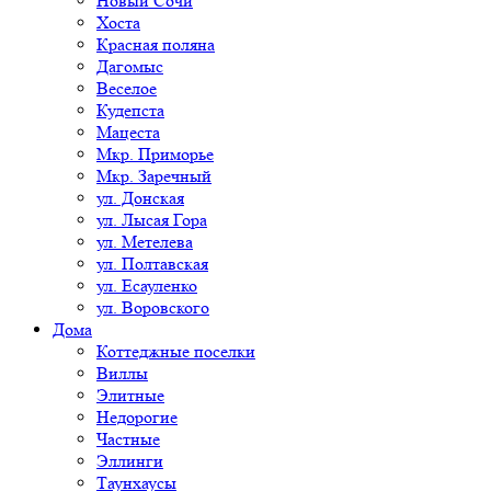
Новый Сочи
Хоста
Красная поляна
Дагомыс
Веселое
Кудепста
Мацеста
Мкр. Приморье
Мкр. Заречный
ул. Донская
ул. Лысая Гора
ул. Метелева
ул. Полтавская
ул. Есауленко
ул. Воровского
Дома
Коттеджные поселки
Виллы
Элитные
Недорогие
Частные
Эллинги
Таунхаусы