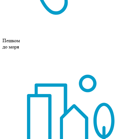
Пешком
до моря