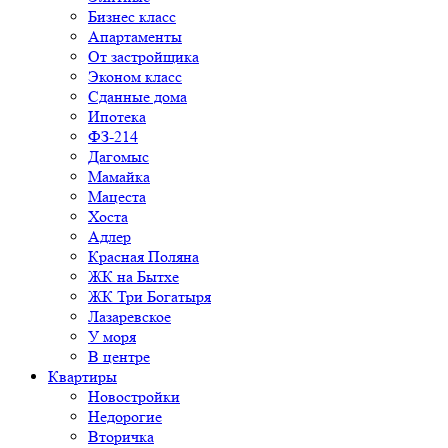
Бизнес класс
Апартаменты
От застройщика
Эконом класс
Сданные дома
Ипотека
ФЗ-214
Дагомыс
Мамайка
Мацеста
Хоста
Адлер
Красная Поляна
ЖК на Бытхе
ЖК Три Богатыря
Лазаревское
У моря
В центре
Квартиры
Новостройки
Недорогие
Вторичка