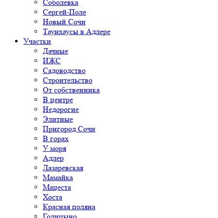
Соболевка
Сергей-Поле
Новый Сочи
Таунхаусы в Адлере
Участки
Дачные
ИЖС
Садоводство
Строительство
От собственника
В центре
Недорогие
Элитные
Пригород Сочи
В горах
У моря
Адлер
Лазаревская
Мамайка
Мацеста
Хоста
Красная поляна
Голицыно