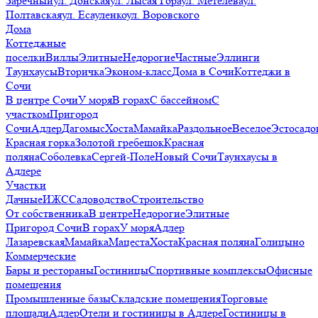
Заречный
ул. Донская
ул. Лысая Гора
ул. Метелева
ул.
Полтавская
ул. Есауленко
ул. Воровского
Дома
Коттеджные
поселки
Виллы
Элитные
Недорогие
Частные
Эллинги
Таунхаусы
Вторичка
Эконом-класс
Дома в Сочи
Коттеджи в
Сочи
В центре Сочи
У моря
В горах
С бассейном
С
участком
Пригород
Сочи
Адлер
Дагомыс
Хоста
Мамайка
Раздольное
Веселое
Эстосадо
Красная горка
Золотой гребешок
Красная
поляна
Соболевка
Сергей-Поле
Новый Сочи
Таунхаусы в
Адлере
Участки
Дачные
ИЖС
Садоводство
Строительство
От собственника
В центре
Недорогие
Элитные
Пригород Сочи
В горах
У моря
Адлер
Лазаревская
Мамайка
Мацеста
Хоста
Красная поляна
Голицыно
Коммерческие
Бары и рестораны
Гостиницы
Спортивные комплексы
Офисные
помещения
Промышленные базы
Складские помещения
Торговые
площади
Адлер
Отели и гостиницы в Адлере
Гостиницы в