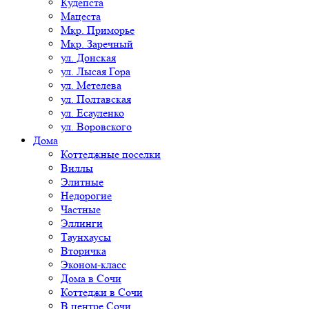
Кудепста
Мацеста
Мкр. Приморье
Мкр. Заречный
ул. Донская
ул. Лысая Гора
ул. Метелева
ул. Полтавская
ул. Есауленко
ул. Воровского
Дома
Коттеджные поселки
Виллы
Элитные
Недорогие
Частные
Эллинги
Таунхаусы
Вторичка
Эконом-класс
Дома в Сочи
Коттеджи в Сочи
В центре Сочи