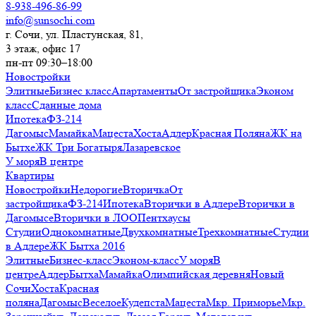
8-938-496-86-99
info@sunsochi.com
г. Сочи, ул. Пластунская, 81,
3 этаж, офис 17
пн-пт 09:30–18:00
Новостройки
Элитные
Бизнес класс
Апартаменты
От застройщика
Эконом
класс
Сданные дома
Ипотека
ФЗ-214
Дагомыс
Мамайка
Мацеста
Хоста
Адлер
Красная Поляна
ЖК на
Бытхе
ЖК Три Богатыря
Лазаревское
У моря
В центре
Квартиры
Новостройки
Недорогие
Вторичка
От
застройщика
ФЗ-214
Ипотека
Вторички в Адлере
Вторички в
Дагомысе
Вторички в ЛОО
Пентхаусы
Студии
Однокомнатные
Двухкомнатные
Трехкомнатные
Студии
в Адлере
ЖК Бытха 2016
Элитные
Бизнес-класс
Эконом-класс
У моря
В
центре
Адлер
Бытха
Мамайка
Олимпийская деревня
Новый
Сочи
Хоста
Красная
поляна
Дагомыс
Веселое
Кудепста
Мацеста
Мкр. Приморье
Мкр.