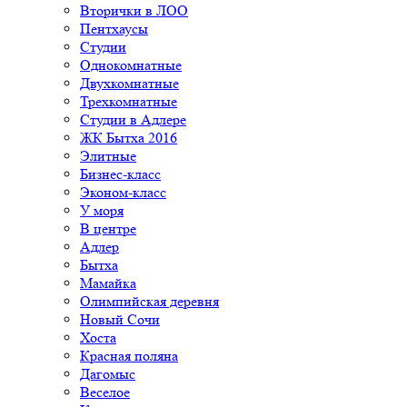
Вторички в ЛОО
Пентхаусы
Студии
Однокомнатные
Двухкомнатные
Трехкомнатные
Студии в Адлере
ЖК Бытха 2016
Элитные
Бизнес-класс
Эконом-класс
У моря
В центре
Адлер
Бытха
Мамайка
Олимпийская деревня
Новый Сочи
Хоста
Красная поляна
Дагомыс
Веселое