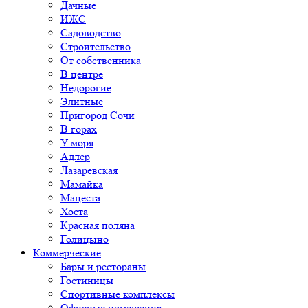
Дачные
ИЖС
Садоводство
Строительство
От собственника
В центре
Недорогие
Элитные
Пригород Сочи
В горах
У моря
Адлер
Лазаревская
Мамайка
Мацеста
Хоста
Красная поляна
Голицыно
Коммерческие
Бары и рестораны
Гостиницы
Спортивные комплексы
Офисные помещения