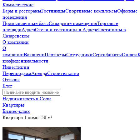
Коммерческие
Бары и рестораны
Гостиницы
Спортивные комплексы
Офисные
помещения
Промышленные базы
Складские помещения
Торговые
площади
Адлер
Отели и гостиницы в Адлере
Гостиницы в
Лазаревском
О компании
О
компании
Вакансии
Партнеры
Сотрудники
Сертификаты
Оплата
конфиденциальности
Инвестиции
Перепродажа
Аренда
Строительство
Отзывы
Блог
Недвижимость в Сочи
Квартиры
Бизнес-класс
Квартира 1-комн. 58 м²