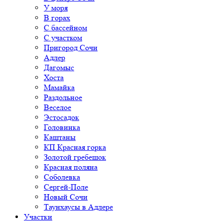
У моря
В горах
С бассейном
С участком
Пригород Сочи
Адлер
Дагомыс
Хоста
Мамайка
Раздольное
Веселое
Эстосадок
Головинка
Каштаны
КП Красная горка
Золотой гребешок
Красная поляна
Соболевка
Сергей-Поле
Новый Сочи
Таунхаусы в Адлере
Участки