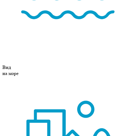
Вид
на море