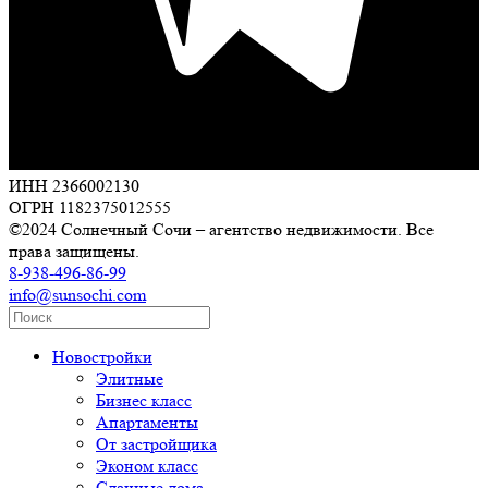
ИНН 2366002130
ОГРН 1182375012555
©2024 Солнечный Сочи – агентство недвижимости. Все
права защищены.
8-938-496-86-99
info@sunsochi.com
Новостройки
Элитные
Бизнес класс
Апартаменты
От застройщика
Эконом класс
Сданные дома