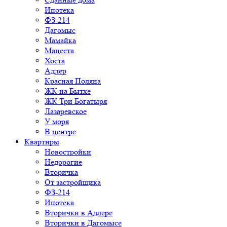
Ипотека
ФЗ-214
Дагомыс
Мамайка
Мацеста
Хоста
Адлер
Красная Поляна
ЖК на Бытхе
ЖК Три Богатыря
Лазаревское
У моря
В центре
Квартиры
Новостройки
Недорогие
Вторичка
От застройщика
ФЗ-214
Ипотека
Вторички в Адлере
Вторички в Дагомысе