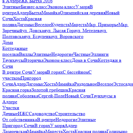
в Адлере
ЖК Бытха 2016
Элитные
Бизнес-класс
Эконом-класс
У моря
В
центре
Адлер
Бытха
Мамайка
Олимпийская деревня
Новый
Сочи
Хоста
Красная
поляна
Дагомыс
Веселое
Кудепста
Мацеста
Мкр. Приморье
Мкр.
Заречный
ул. Донская
ул. Лысая Гора
ул. Метелева
ул.
Полтавская
ул. Есауленко
ул. Воровского
Дома
Коттеджные
поселки
Виллы
Элитные
Недорогие
Частные
Эллинги
Таунхаусы
Вторичка
Эконом-класс
Дома в Сочи
Коттеджи в
Сочи
В центре Сочи
У моря
В горах
С бассейном
С
участком
Пригород
Сочи
Адлер
Дагомыс
Хоста
Мамайка
Раздольное
Веселое
Эстосадо
Красная горка
Золотой гребешок
Красная
поляна
Соболевка
Сергей-Поле
Новый Сочи
Таунхаусы в
Адлере
Участки
Дачные
ИЖС
Садоводство
Строительство
От собственника
В центре
Недорогие
Элитные
Пригород Сочи
В горах
У моря
Адлер
Лазаревская
Мамайка
Мацеста
Хоста
Красная поляна
Голицыно