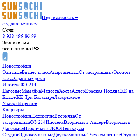
Недвижимость –
с удовольствием
Сочи
8-938-496-86-99
Звоните нам
бесплатно по РФ
Новостройки
Элитные
Бизнес класс
Апартаменты
От застройщика
Эконом
класс
Сданные дома
Ипотека
ФЗ-214
Дагомыс
Мамайка
Мацеста
Хоста
Адлер
Красная Поляна
ЖК на
Бытхе
ЖК Три Богатыря
Лазаревское
У моря
В центре
Квартиры
Новостройки
Недорогие
Вторичка
От
застройщика
ФЗ-214
Ипотека
Вторички в Адлере
Вторички в
Дагомысе
Вторички в ЛОО
Пентхаусы
Студии
Однокомнатные
Двухкомнатные
Трехкомнатные
Студии