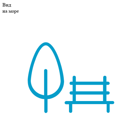
Вид
на море