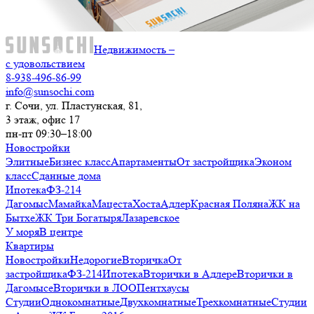
Недвижимость –
с удовольствием
8-938-496-86-99
info@sunsochi.com
г. Сочи, ул. Пластунская, 81,
3 этаж, офис 17
пн-пт 09:30–18:00
Новостройки
Элитные
Бизнес класс
Апартаменты
От застройщика
Эконом
класс
Сданные дома
Ипотека
ФЗ-214
Дагомыс
Мамайка
Мацеста
Хоста
Адлер
Красная Поляна
ЖК на
Бытхе
ЖК Три Богатыря
Лазаревское
У моря
В центре
Квартиры
Новостройки
Недорогие
Вторичка
От
застройщика
ФЗ-214
Ипотека
Вторички в Адлере
Вторички в
Дагомысе
Вторички в ЛОО
Пентхаусы
Студии
Однокомнатные
Двухкомнатные
Трехкомнатные
Студии