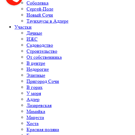
Соболевка
Сергей-Поле
Новый Сочи
Таунхаусы в Адлере
Участки
Дачные
ИЖС
Садоводство
Строительство
От собственника
В центре
Недорогие
Элитные
Пригород Сочи
В горах
У моря
Адлер
Лазаревская
Мамайка
Мацеста
Хоста
Красная поляна