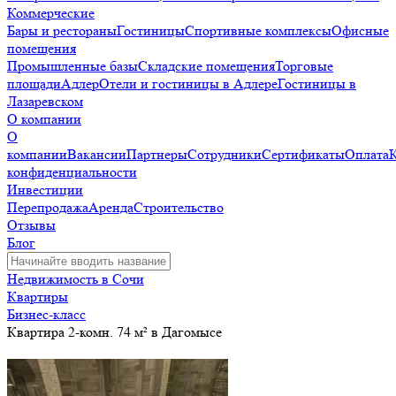
Коммерческие
Бары и рестораны
Гостиницы
Спортивные комплексы
Офисные
помещения
Промышленные базы
Складские помещения
Торговые
площади
Адлер
Отели и гостиницы в Адлере
Гостиницы в
Лазаревском
О компании
О
компании
Вакансии
Партнеры
Сотрудники
Сертификаты
Оплата
конфиденциальности
Инвестиции
Перепродажа
Аренда
Строительство
Отзывы
Блог
Недвижимость в Сочи
Квартиры
Бизнес-класс
Квартира 2-комн. 74 м² в Дагомысе