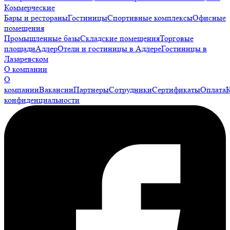
Коммерческие
Бары и рестораны
Гостиницы
Спортивные комплексы
Офисные
помещения
Промышленные базы
Складские помещения
Торговые
площади
Адлер
Отели и гостиницы в Адлере
Гостиницы в
Лазаревском
О компании
О
компании
Вакансии
Партнеры
Сотрудники
Сертификаты
Оплата
конфиденциальности