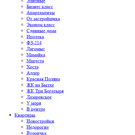
Элитные
Бизнес класс
Апартаменты
От застройщика
Эконом класс
Сданные дома
Ипотека
ФЗ-214
Дагомыс
Мамайка
Мацеста
Хоста
Адлер
Красная Поляна
ЖК на Бытхе
ЖК Три Богатыря
Лазаревское
У моря
В центре
Квартиры
Новостройки
Недорогие
Вторичка