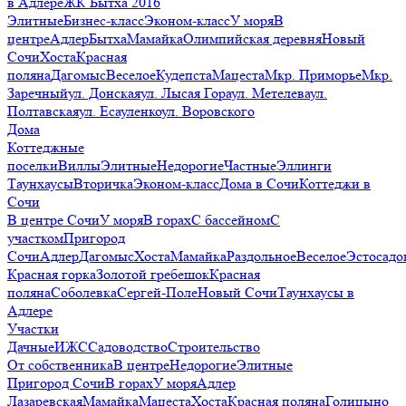
в Адлере
ЖК Бытха 2016
Элитные
Бизнес-класс
Эконом-класс
У моря
В
центре
Адлер
Бытха
Мамайка
Олимпийская деревня
Новый
Сочи
Хоста
Красная
поляна
Дагомыс
Веселое
Кудепста
Мацеста
Мкр. Приморье
Мкр.
Заречный
ул. Донская
ул. Лысая Гора
ул. Метелева
ул.
Полтавская
ул. Есауленко
ул. Воровского
Дома
Коттеджные
поселки
Виллы
Элитные
Недорогие
Частные
Эллинги
Таунхаусы
Вторичка
Эконом-класс
Дома в Сочи
Коттеджи в
Сочи
В центре Сочи
У моря
В горах
С бассейном
С
участком
Пригород
Сочи
Адлер
Дагомыс
Хоста
Мамайка
Раздольное
Веселое
Эстосадо
Красная горка
Золотой гребешок
Красная
поляна
Соболевка
Сергей-Поле
Новый Сочи
Таунхаусы в
Адлере
Участки
Дачные
ИЖС
Садоводство
Строительство
От собственника
В центре
Недорогие
Элитные
Пригород Сочи
В горах
У моря
Адлер
Лазаревская
Мамайка
Мацеста
Хоста
Красная поляна
Голицыно