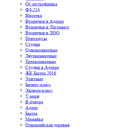
От застройщика
ФЗ-214
Ипотека
Вторички в Адлере
Вторички в Дагомысе
Вторички в ЛОО
Пентхаусы
Студии
Однокомнатные
Двухкомнатные
Трехкомнатные
Студии в Адлере
ЖК Бытха 2016
Элитные
Бизнес-класс
Эконом-класс
У моря
В центре
Адлер
Бытха
Мамайка
Олимпийская деревня