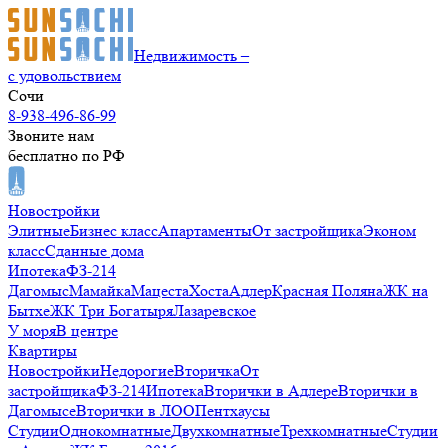
Недвижимость –
с удовольствием
Сочи
8-938-496-86-99
Звоните нам
бесплатно по РФ
Новостройки
Элитные
Бизнес класс
Апартаменты
От застройщика
Эконом
класс
Сданные дома
Ипотека
ФЗ-214
Дагомыс
Мамайка
Мацеста
Хоста
Адлер
Красная Поляна
ЖК на
Бытхе
ЖК Три Богатыря
Лазаревское
У моря
В центре
Квартиры
Новостройки
Недорогие
Вторичка
От
застройщика
ФЗ-214
Ипотека
Вторички в Адлере
Вторички в
Дагомысе
Вторички в ЛОО
Пентхаусы
Студии
Однокомнатные
Двухкомнатные
Трехкомнатные
Студии