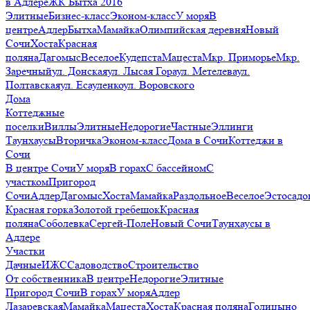
в Адлере
ЖК Бытха 2016
Элитные
Бизнес-класс
Эконом-класс
У моря
В
центре
Адлер
Бытха
Мамайка
Олимпийская деревня
Новый
Сочи
Хоста
Красная
поляна
Дагомыс
Веселое
Кудепста
Мацеста
Мкр. Приморье
Мкр.
Заречный
ул. Донская
ул. Лысая Гора
ул. Метелева
ул.
Полтавская
ул. Есауленко
ул. Воровского
Дома
Коттеджные
поселки
Виллы
Элитные
Недорогие
Частные
Эллинги
Таунхаусы
Вторичка
Эконом-класс
Дома в Сочи
Коттеджи в
Сочи
В центре Сочи
У моря
В горах
С бассейном
С
участком
Пригород
Сочи
Адлер
Дагомыс
Хоста
Мамайка
Раздольное
Веселое
Эстосадо
Красная горка
Золотой гребешок
Красная
поляна
Соболевка
Сергей-Поле
Новый Сочи
Таунхаусы в
Адлере
Участки
Дачные
ИЖС
Садоводство
Строительство
От собственника
В центре
Недорогие
Элитные
Пригород Сочи
В горах
У моря
Адлер
Лазаревская
Мамайка
Мацеста
Хоста
Красная поляна
Голицыно