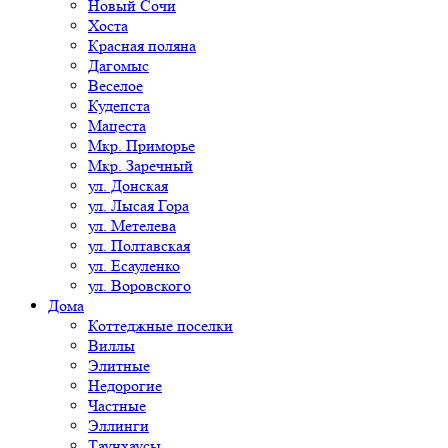
Новый Сочи
Хоста
Красная поляна
Дагомыс
Веселое
Кудепста
Мацеста
Мкр. Приморье
Мкр. Заречный
ул. Донская
ул. Лысая Гора
ул. Метелева
ул. Полтавская
ул. Есауленко
ул. Воровского
Дома
Коттеджные поселки
Виллы
Элитные
Недорогие
Частные
Эллинги
Таунхаусы