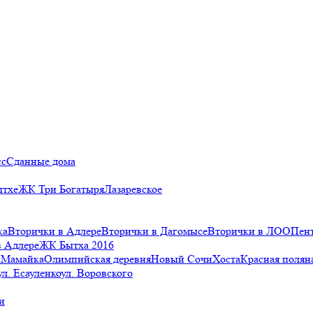
сс
Сданные дома
ытхе
ЖК Три Богатыря
Лазаревское
ка
Вторички в Адлере
Вторички в Дагомысе
Вторички в ЛОО
Пен
в Адлере
ЖК Бытха 2016
а
Мамайка
Олимпийская деревня
Новый Сочи
Хоста
Красная полян
ул. Есауленко
ул. Воровского
и