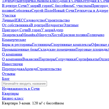
Таунхаусы
Вторичка
Эконом-класс
Дома в Сочи
Коттеджи в Соч
В центре Сочи
У моря
В горах
С бассейном
С участком
Пригород
поляна
Соболевка
Сергей-Поле
Новый Сочи
Таунхаусы в Адлере
Участки
Дачные
ИЖС
Садоводство
Строительство
От собственника
В центре
Недорогие
Элитные
Пригород Сочи
В горах
У моря
Адлер
Лазаревская
Мамайка
Мацеста
Хоста
Красная поляна
Голицыно
Коммерческие
Бары и рестораны
Гостиницы
Спортивные комплексы
Офисные 
Промышленные базы
Складские помещения
Торговые площади
О компании
О компании
Вакансии
Партнеры
Сотрудники
Сертификаты
Оплат
Инвестиции
Перепродажа
Аренда
Строительство
Отзывы
Блог
Недвижимость в Сочи
Квартиры
Бизнес-класс
Квартира 3-комн. 120 м² с бассейном