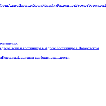
и
 Сочи
Адлер
Дагомыс
Хоста
Мамайка
Раздольное
Веселое
Эстосадок
помещения
Адлер
Отели и гостиницы в Адлере
Гостиницы в Лазаревском
а
Контакты
Политика конфиденциальности