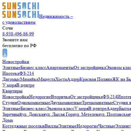
Недвижимость –
с удовольствием
Сочи
8-938-496-86-99
Звоните нам
бесплатно по РФ
Новостройки
Элитные
Бизнес класс
Апартаменты
От застройщика
Эконом кла
Ипотека
ФЗ-214
Дагомыс
Мамайка
Мацеста
Хоста
Адлер
Красная Поляна
ЖК на Б
У моря
В центре
Квартиры
Новостройки
Недорогие
Вторичка
От застройщика
ФЗ-214
Ипоте
Студии
Однокомнатные
Двухкомнатные
Трехкомнатные
Студии 
Элитные
Бизнес-класс
Эконом-класс
У моря
В центре
Адлер
Бытх
Заречный
ул. Донская
ул. Лысая Гора
ул. Метелева
ул. Полтавская
Дома
Коттеджные поселки
Виллы
Элитные
Недорогие
Частные
Эллинг