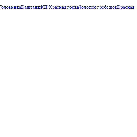
Головинка
Каштаны
КП Красная горка
Золотой гребешок
Красная