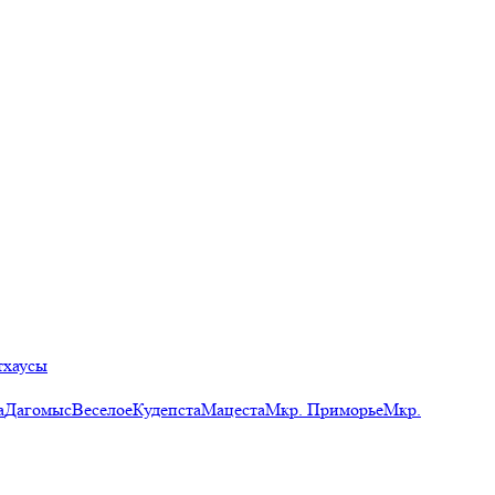
тхаусы
а
Дагомыс
Веселое
Кудепста
Мацеста
Мкр. Приморье
Мкр.