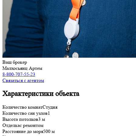
Ваш брокер
Малхосьянц Артем
8-800-707-55-23
Связаться с агентом
Характеристики объекта
Количество комнат
Студия
Количество сан узлов
1
Высота потолков
3 м
Отделка
с ремонтом
Расстояние до моря
500 м