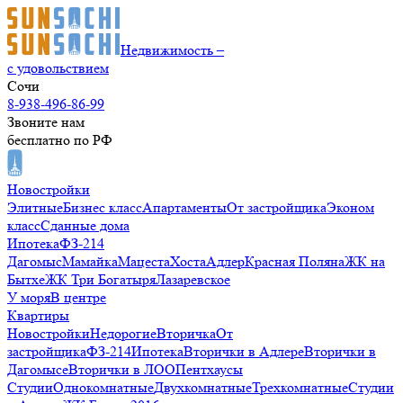
Недвижимость –
с удовольствием
Сочи
8-938-496-86-99
Звоните нам
бесплатно по РФ
Новостройки
Элитные
Бизнес класс
Апартаменты
От застройщика
Эконом
класс
Сданные дома
Ипотека
ФЗ-214
Дагомыс
Мамайка
Мацеста
Хоста
Адлер
Красная Поляна
ЖК на
Бытхе
ЖК Три Богатыря
Лазаревское
У моря
В центре
Квартиры
Новостройки
Недорогие
Вторичка
От
застройщика
ФЗ-214
Ипотека
Вторички в Адлере
Вторички в
Дагомысе
Вторички в ЛОО
Пентхаусы
Студии
Однокомнатные
Двухкомнатные
Трехкомнатные
Студии