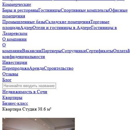
Коммерческие
Бары и рестораны
Гостиницы
Спортивные комплексы
Офисные
помещения
Промышленные базы
Складские помещения
Торговые
площади
Адлер
Отели и гостиницы в Адлере
Гостиницы в
Лазаревском
О компании
О
компании
Вакансии
Партнеры
Сотрудники
Сертификаты
Оплата
конфиденциальности
Инвестиции
Перепродажа
Аренда
Строительство
Отзывы
Блог
Недвижимость в Сочи
Квартиры
Бизнес-класс
Квартира Студия 38.6 м²