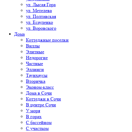
ул. Лысая Гора
ул. Метелева
ул. Полтавская
ул. Есауленко
ул. Воровского
Дома
Коттеджные поселки
Виллы
Элитные
Недорогие
Частные
Эллинги
Таунхаусы
Вторичка
Эконом-класс
Дома в Сочи
Коттеджи в Сочи
В центре Сочи
У моря
В горах
С бассейном
С участком