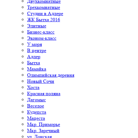
Двухкомнатные
Трехкомнатные
Студии в Адлере
ЖК Бытха 2016
Элитные
Бизнес-класс
Эконом-класс
У моря
В центре
Адлер
Бытха
Мамайка
Олимпийская деревня
Новый Сочи
Хоста
Красная поляна
Дагомыс
Веселое
Кудепста
Мацеста
Мкр. Приморье
Мкр. Заречный
ул. Донская