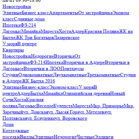
пн-пт 09:30–18:00
Новостройки
Элитные
Бизнес класс
Апартаменты
От застройщика
Эконом
класс
Сданные дома
Ипотека
ФЗ-214
Дагомыс
Мамайка
Мацеста
Хоста
Адлер
Красная Поляна
ЖК на
Бытхе
ЖК Три Богатыря
Лазаревское
У моря
В центре
Квартиры
Новостройки
Недорогие
Вторичка
От
застройщика
ФЗ-214
Ипотека
Вторички в Адлере
Вторички в
Дагомысе
Вторички в ЛОО
Пентхаусы
Студии
Однокомнатные
Двухкомнатные
Трехкомнатные
Студии
в Адлере
ЖК Бытха 2016
Элитные
Бизнес-класс
Эконом-класс
У моря
В
центре
Адлер
Бытха
Мамайка
Олимпийская деревня
Новый
Сочи
Хоста
Красная
поляна
Дагомыс
Веселое
Кудепста
Мацеста
Мкр. Приморье
Мкр.
Заречный
ул. Донская
ул. Лысая Гора
ул. Метелева
ул.
Полтавская
ул. Есауленко
ул. Воровского
Дома
Коттеджные
поселки
Виллы
Элитные
Недорогие
Частные
Эллинги