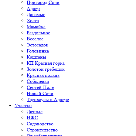
Пригород Сочи
Адлер
Дагомыс
Хоста
Мамайка
Раздольное
Веселое
Эстосадок
Головинка
Каштаны
КП Красная горка
Золотой гребешок
Красная поляна
Соболевка
Сергей-Поле
Новый Сочи
Таунхаусы в Адлере
Участки
Дачные
ИЖС
Садоводство
Строительство
От собственника