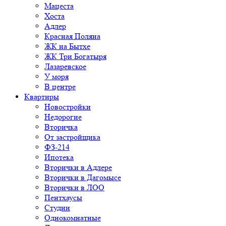
Мацеста
Хоста
Адлер
Красная Поляна
ЖК на Бытхе
ЖК Три Богатыря
Лазаревское
У моря
В центре
Квартиры
Новостройки
Недорогие
Вторичка
От застройщика
ФЗ-214
Ипотека
Вторички в Адлере
Вторички в Дагомысе
Вторички в ЛОО
Пентхаусы
Студии
Однокомнатные