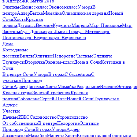
в Адлере
ЖК Бытха 2016
Элитные
Бизнес-класс
Эконом-класс
У моря
В
центре
Адлер
Бытха
Мамайка
Олимпийская деревня
Новый
Сочи
Хоста
Красная
поляна
Дагомыс
Веселое
Кудепста
Мацеста
Мкр. Приморье
Мкр.
Заречный
ул. Донская
ул. Лысая Гора
ул. Метелева
ул.
Полтавская
ул. Есауленко
ул. Воровского
Дома
Коттеджные
поселки
Виллы
Элитные
Недорогие
Частные
Эллинги
Таунхаусы
Вторичка
Эконом-класс
Дома в Сочи
Коттеджи в
Сочи
В центре Сочи
У моря
В горах
С бассейном
С
участком
Пригород
Сочи
Адлер
Дагомыс
Хоста
Мамайка
Раздольное
Веселое
Эстосадо
Красная горка
Золотой гребешок
Красная
поляна
Соболевка
Сергей-Поле
Новый Сочи
Таунхаусы в
Адлере
Участки
Дачные
ИЖС
Садоводство
Строительство
От собственника
В центре
Недорогие
Элитные
Пригород Сочи
В горах
У моря
Адлер
Лазаревская
Мамайка
Мацеста
Хоста
Красная поляна
Голицыно