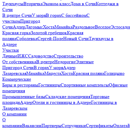
Таунхаусы
Вторичка
Эконом-класс
Дома в Сочи
Коттеджи в
Сочи
В центре Сочи
У моря
В горах
С бассейном
С
участком
Пригород
Сочи
Адлер
Дагомыс
Хоста
Мамайка
Раздольное
Веселое
Эстосадо
Красная горка
Золотой гребешок
Красная
поляна
Соболевка
Сергей-Поле
Новый Сочи
Таунхаусы в
Адлере
Участки
Дачные
ИЖС
Садоводство
Строительство
От собственника
В центре
Недорогие
Элитные
Пригород Сочи
В горах
У моря
Адлер
Лазаревская
Мамайка
Мацеста
Хоста
Красная поляна
Голицыно
Коммерческие
Бары и рестораны
Гостиницы
Спортивные комплексы
Офисные
помещения
Промышленные базы
Складские помещения
Торговые
площади
Адлер
Отели и гостиницы в Адлере
Гостиницы в
Лазаревском
О компании
О
компании
Вакансии
Партнеры
Сотрудники
Сертификаты
Оплата