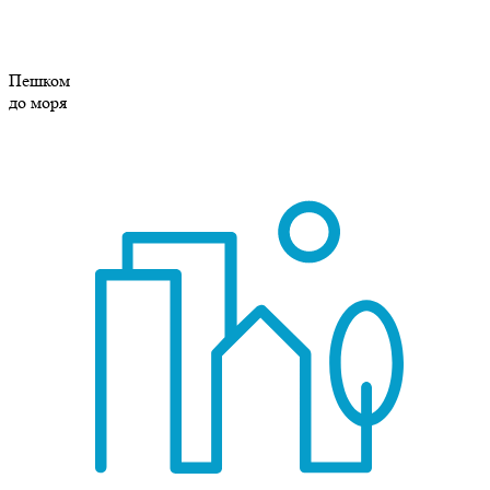
Пешком
до моря