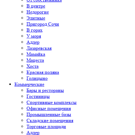
В центре
Недорогие
Элитные
Пригород Сочи
В горах
У моря
Адлер
Лазаревская
Мамайка
Мацеста
Хоста
Красная поляна
Голицыно
Коммерческие
Бары и рестораны
Гостиницы
Спортивные комплексы
Офисные помещения
Промышленные базы
Складские помещения
Торговые площади
Адлер