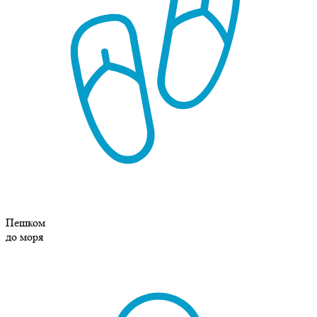
Пешком
до моря