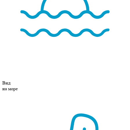
Вид
на море