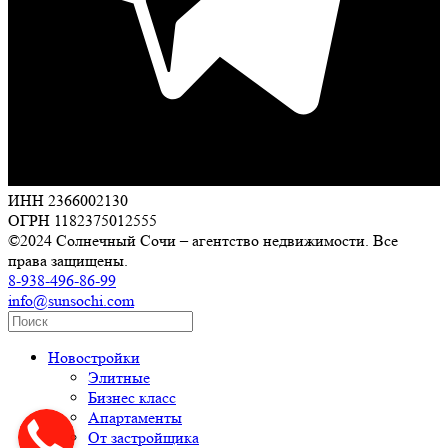
ИНН 2366002130
ОГРН 1182375012555
©2024 Солнечный Сочи – агентство недвижимости. Все
права защищены.
8-938-496-86-99
info@sunsochi.com
Новостройки
Элитные
Бизнес класс
Апартаменты
От застройщика