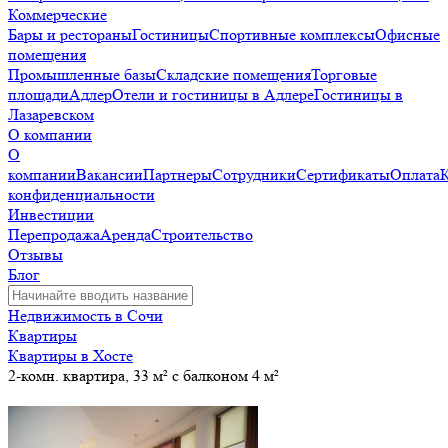
Коммерческие
Бары и рестораны
Гостиницы
Спортивные комплексы
Офисные
помещения
Промышленные базы
Складские помещения
Торговые
площади
Адлер
Отели и гостиницы в Адлере
Гостиницы в
Лазаревском
О компании
О
компании
Вакансии
Партнеры
Сотрудники
Сертификаты
Оплата
конфиденциальности
Инвестиции
Перепродажа
Аренда
Строительство
Отзывы
Блог
Недвижимость в Сочи
Квартиры
Квартиры в Хосте
2-комн. квартира, 33 м² с балконом 4 м²