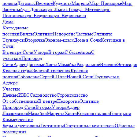
поляна
Дагомыс
Веселое
Кудепста
Мацеста
Мкр. Приморье
Мкр.
Заречный
ул. Донская
ул. Лысая Гора
ул. Метелева
ул.
Полтавская
ул. Есауленко
ул. Воровского
Дома
Коттеджные
поселки
Виллы
Элитные
Недорогие
Частные
Эллинги
Таунхаусы
Вторичка
Эконом-класс
Дома в Сочи
Коттеджи в
Сочи
В центре Сочи
У моря
В горах
С бассейном
С
участком
Пригород
Сочи
Адлер
Дагомыс
Хоста
Мамайка
Раздольное
Веселое
Эстосадо
Красная горка
Золотой гребешок
Красная
поляна
Соболевка
Сергей-Поле
Новый Сочи
Таунхаусы в
Адлере
Участки
Дачные
ИЖС
Садоводство
Строительство
От собственника
В центре
Недорогие
Элитные
Пригород Сочи
В горах
У моря
Адлер
Лазаревская
Мамайка
Мацеста
Хоста
Красная поляна
Голицыно
Коммерческие
Бары и рестораны
Гостиницы
Спортивные комплексы
Офисные
помещения