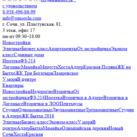
с удовольствием
8-938-496-86-99
info@sunsochi.com
г. Сочи, ул. Пластунская, 81,
3 этаж, офис 17
пн-пт 09:30–18:00
Новостройки
Элитные
Бизнес класс
Апартаменты
От застройщика
Эконом
класс
Сданные дома
Ипотека
ФЗ-214
Дагомыс
Мамайка
Мацеста
Хоста
Адлер
Красная Поляна
ЖК на
Бытхе
ЖК Три Богатыря
Лазаревское
У моря
В центре
Квартиры
Новостройки
Недорогие
Вторичка
От
застройщика
ФЗ-214
Ипотека
Вторички в Адлере
Вторички в
Дагомысе
Вторички в ЛОО
Пентхаусы
Студии
Однокомнатные
Двухкомнатные
Трехкомнатные
Студии
в Адлере
ЖК Бытха 2016
Элитные
Бизнес-класс
Эконом-класс
У моря
В
центре
Адлер
Бытха
Мамайка
Олимпийская деревня
Новый
Сочи
Хоста
Красная