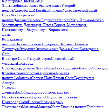
в Адлере
ЖК Бытха 2016
Элитные
Бизнес-класс
Эконом-класс
У моря
В
центре
Адлер
Бытха
Мамайка
Олимпийская деревня
Новый
Сочи
Хоста
Красная
поляна
Дагомыс
Веселое
Кудепста
Мацеста
Мкр. Приморье
Мкр.
Заречный
ул. Донская
ул. Лысая Гора
ул. Метелева
ул.
Полтавская
ул. Есауленко
ул. Воровского
Дома
Коттеджные
поселки
Виллы
Элитные
Недорогие
Частные
Эллинги
Таунхаусы
Вторичка
Эконом-класс
Дома в Сочи
Коттеджи в
Сочи
В центре Сочи
У моря
В горах
С бассейном
С
участком
Пригород
Сочи
Адлер
Дагомыс
Хоста
Мамайка
Раздольное
Веселое
Эстосадо
Красная горка
Золотой гребешок
Красная
поляна
Соболевка
Сергей-Поле
Новый Сочи
Таунхаусы в
Адлере
Участки
Дачные
ИЖС
Садоводство
Строительство
От собственника
В центре
Недорогие
Элитные
Пригород Сочи
В горах
У моря
Адлер
Лазаревская
Мамайка
Мацеста
Хоста
Красная поляна
Голицыно