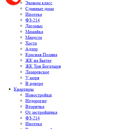
Эконом класс
Сданные дома
Ипотека
ФЗ-214
Дагомыс
Мамайка
Мацеста
Хоста
Адлер
Красная Поляна
ЖК на Бытхе
ЖК Три Богатыря
Лазаревское
У моря
В центре
Квартиры
Новостройки
Недорогие
Вторичка
От застройщика
ФЗ-214
Ипотека