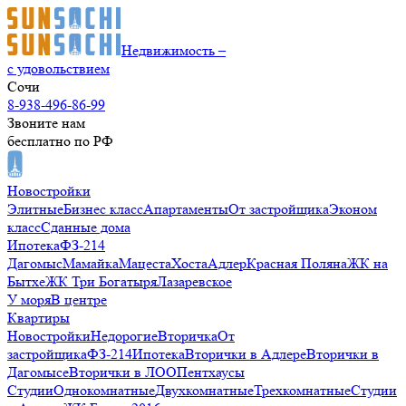
Недвижимость –
с удовольствием
Сочи
8-938-496-86-99
Звоните нам
бесплатно по РФ
Новостройки
Элитные
Бизнес класс
Апартаменты
От застройщика
Эконом
класс
Сданные дома
Ипотека
ФЗ-214
Дагомыс
Мамайка
Мацеста
Хоста
Адлер
Красная Поляна
ЖК на
Бытхе
ЖК Три Богатыря
Лазаревское
У моря
В центре
Квартиры
Новостройки
Недорогие
Вторичка
От
застройщика
ФЗ-214
Ипотека
Вторички в Адлере
Вторички в
Дагомысе
Вторички в ЛОО
Пентхаусы
Студии
Однокомнатные
Двухкомнатные
Трехкомнатные
Студии