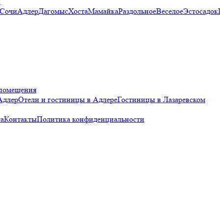
и
 Сочи
Адлер
Дагомыс
Хоста
Мамайка
Раздольное
Веселое
Эстосадок
помещения
Адлер
Отели и гостиницы в Адлере
Гостиницы в Лазаревском
а
Контакты
Политика конфиденциальности