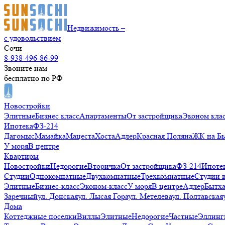
Недвижимость –
с удовольствием
Сочи
8-938-496-86-99
Звоните нам
бесплатно по РФ
Новостройки
Элитные
Бизнес класс
Апартаменты
От застройщика
Эконом кла
Ипотека
ФЗ-214
Дагомыс
Мамайка
Мацеста
Хоста
Адлер
Красная Поляна
ЖК на Б
У моря
В центре
Квартиры
Новостройки
Недорогие
Вторичка
От застройщика
ФЗ-214
Ипоте
Студии
Однокомнатные
Двухкомнатные
Трехкомнатные
Студии 
Элитные
Бизнес-класс
Эконом-класс
У моря
В центре
Адлер
Бытх
Заречный
ул. Донская
ул. Лысая Гора
ул. Метелева
ул. Полтавская
Дома
Коттеджные поселки
Виллы
Элитные
Недорогие
Частные
Эллинг