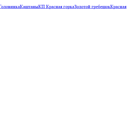
Головинка
Каштаны
КП Красная горка
Золотой гребешок
Красная