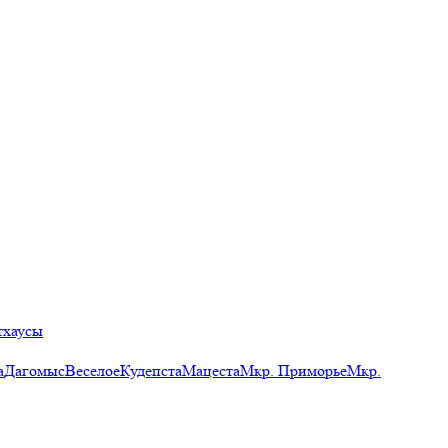
тхаусы
а
Дагомыс
Веселое
Кудепста
Мацеста
Мкр. Приморье
Мкр.