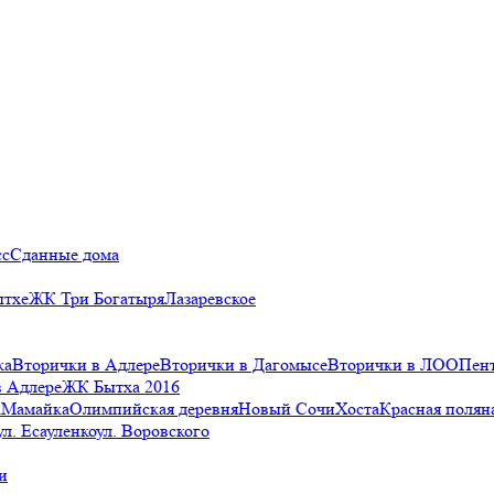
сс
Сданные дома
ытхе
ЖК Три Богатыря
Лазаревское
ка
Вторички в Адлере
Вторички в Дагомысе
Вторички в ЛОО
Пен
в Адлере
ЖК Бытха 2016
а
Мамайка
Олимпийская деревня
Новый Сочи
Хоста
Красная полян
ул. Есауленко
ул. Воровского
и