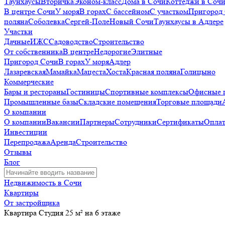
Таунхаусы
Вторичка
Эконом-класс
Дома в Сочи
Коттеджи в Соч
В центре Сочи
У моря
В горах
С бассейном
С участком
Пригород
поляна
Соболевка
Сергей-Поле
Новый Сочи
Таунхаусы в Адлере
Участки
Дачные
ИЖС
Садоводство
Строительство
От собственника
В центре
Недорогие
Элитные
Пригород Сочи
В горах
У моря
Адлер
Лазаревская
Мамайка
Мацеста
Хоста
Красная поляна
Голицыно
Коммерческие
Бары и рестораны
Гостиницы
Спортивные комплексы
Офисные 
Промышленные базы
Складские помещения
Торговые площади
О компании
О компании
Вакансии
Партнеры
Сотрудники
Сертификаты
Оплат
Инвестиции
Перепродажа
Аренда
Строительство
Отзывы
Блог
Недвижимость в Сочи
Квартиры
От застройщика
Квартира Студия 25 м² на 6 этаже