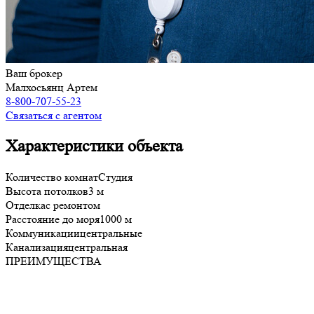
Ваш брокер
Малхосьянц Артем
8-800-707-55-23
Связаться с агентом
Характеристики объекта
Количество комнат
Студия
Высота потолков
3 м
Отделка
с ремонтом
Расстояние до моря
1000 м
Коммуникации
центральные
Канализация
центральная
ПРЕИМУЩЕСТВА