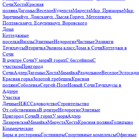
Сочи
Хоста
Красная
поляна
Дагомыс
Веселое
Кудепста
Мацеста
Мкр. Приморье
Мкр.
Заречный
ул. Донская
ул. Лысая Гора
ул. Метелева
ул.
Полтавская
ул. Есауленко
ул. Воровского
Дома
Коттеджные
поселки
Виллы
Элитные
Недорогие
Частные
Эллинги
Таунхаусы
Вторичка
Эконом-класс
Дома в Сочи
Коттеджи в
Сочи
В центре Сочи
У моря
В горах
С бассейном
С
участком
Пригород
Сочи
Адлер
Дагомыс
Хоста
Мамайка
Раздольное
Веселое
Эстосадо
Красная горка
Золотой гребешок
Красная
поляна
Соболевка
Сергей-Поле
Новый Сочи
Таунхаусы в
Адлере
Участки
Дачные
ИЖС
Садоводство
Строительство
От собственника
В центре
Недорогие
Элитные
Пригород Сочи
В горах
У моря
Адлер
Лазаревская
Мамайка
Мацеста
Хоста
Красная поляна
Голицыно
Коммерческие
Бары и рестораны
Гостиницы
Спортивные комплексы
Офисные