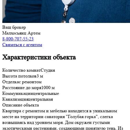
Ваш брокер
Малхосьянц Артем
8-800-707-55-23
Связаться с агентом
Характеристики объекта
Количество комнат
Студия
Высота потолков
3 м
Отделка
с ремонтом
Расстояние до моря
1000 м
Коммуникации
центральные
Канализация
центральная
Описание объекта
Квартира с ремонтом и мебелью находится в уникальном
месте на территории санатория "Голубая горка", слегка
возвышаясь над уровнем моря. Дом окружен густыми
экзотическими растениями, создающими приятную тень. Из