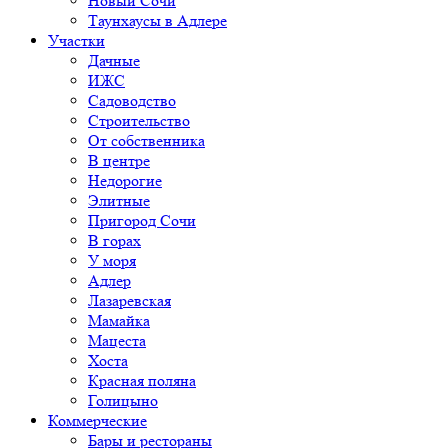
Новый Сочи
Таунхаусы в Адлере
Участки
Дачные
ИЖС
Садоводство
Строительство
От собственника
В центре
Недорогие
Элитные
Пригород Сочи
В горах
У моря
Адлер
Лазаревская
Мамайка
Мацеста
Хоста
Красная поляна
Голицыно
Коммерческие
Бары и рестораны