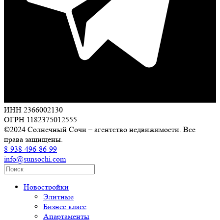
ИНН 2366002130
ОГРН 1182375012555
©2024 Солнечный Сочи – агентство недвижимости. Все
права защищены.
8-938-496-86-99
info@sunsochi.com
Новостройки
Элитные
Бизнес класс
Апартаменты