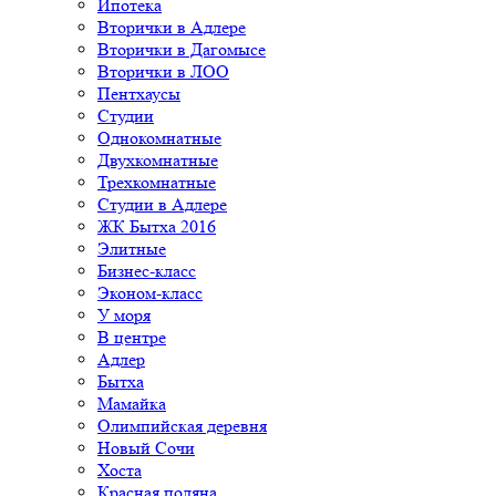
Ипотека
Вторички в Адлере
Вторички в Дагомысе
Вторички в ЛОО
Пентхаусы
Студии
Однокомнатные
Двухкомнатные
Трехкомнатные
Студии в Адлере
ЖК Бытха 2016
Элитные
Бизнес-класс
Эконом-класс
У моря
В центре
Адлер
Бытха
Мамайка
Олимпийская деревня
Новый Сочи
Хоста
Красная поляна