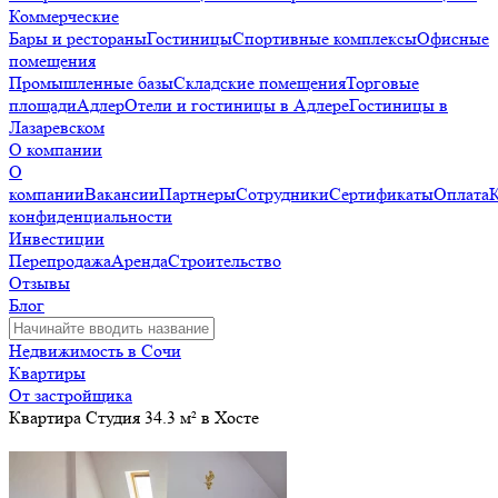
Коммерческие
Бары и рестораны
Гостиницы
Спортивные комплексы
Офисные
помещения
Промышленные базы
Складские помещения
Торговые
площади
Адлер
Отели и гостиницы в Адлере
Гостиницы в
Лазаревском
О компании
О
компании
Вакансии
Партнеры
Сотрудники
Сертификаты
Оплата
конфиденциальности
Инвестиции
Перепродажа
Аренда
Строительство
Отзывы
Блог
Недвижимость в Сочи
Квартиры
От застройщика
Квартира Студия 34.3 м² в Хосте