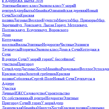
в Адлере
ЖК Бытха 2016
Элитные
Бизнес-класс
Эконом-класс
У моря
В
центре
Адлер
Бытха
Мамайка
Олимпийская деревня
Новый
Сочи
Хоста
Красная
поляна
Дагомыс
Веселое
Кудепста
Мацеста
Мкр. Приморье
Мкр.
Заречный
ул. Донская
ул. Лысая Гора
ул. Метелева
ул.
Полтавская
ул. Есауленко
ул. Воровского
Дома
Коттеджные
поселки
Виллы
Элитные
Недорогие
Частные
Эллинги
Таунхаусы
Вторичка
Эконом-класс
Дома в Сочи
Коттеджи в
Сочи
В центре Сочи
У моря
В горах
С бассейном
С
участком
Пригород
Сочи
Адлер
Дагомыс
Хоста
Мамайка
Раздольное
Веселое
Эстосадо
Красная горка
Золотой гребешок
Красная
поляна
Соболевка
Сергей-Поле
Новый Сочи
Таунхаусы в
Адлере
Участки
Дачные
ИЖС
Садоводство
Строительство
От собственника
В центре
Недорогие
Элитные
Пригород Сочи
В горах
У моря
Адлер
Лазаревская
Мамайка
Мацеста
Хоста
Красная поляна
Голицыно