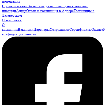
помещения
Промышленные базы
Складские помещения
Торговые
площади
Адлер
Отели и гостиницы в Адлере
Гостиницы в
Лазаревском
О компании
О
компании
Вакансии
Партнеры
Сотрудники
Сертификаты
Оплата
конфиденциальности