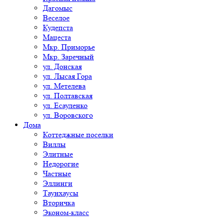
Дагомыс
Веселое
Кудепста
Мацеста
Мкр. Приморье
Мкр. Заречный
ул. Донская
ул. Лысая Гора
ул. Метелева
ул. Полтавская
ул. Есауленко
ул. Воровского
Дома
Коттеджные поселки
Виллы
Элитные
Недорогие
Частные
Эллинги
Таунхаусы
Вторичка
Эконом-класс