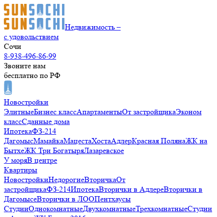
Недвижимость –
с удовольствием
Сочи
8-938-496-86-99
Звоните нам
бесплатно по РФ
Новостройки
Элитные
Бизнес класс
Апартаменты
От застройщика
Эконом
класс
Сданные дома
Ипотека
ФЗ-214
Дагомыс
Мамайка
Мацеста
Хоста
Адлер
Красная Поляна
ЖК на
Бытхе
ЖК Три Богатыря
Лазаревское
У моря
В центре
Квартиры
Новостройки
Недорогие
Вторичка
От
застройщика
ФЗ-214
Ипотека
Вторички в Адлере
Вторички в
Дагомысе
Вторички в ЛОО
Пентхаусы
Студии
Однокомнатные
Двухкомнатные
Трехкомнатные
Студии