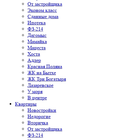
От застройщика
Эконом класс
Сданные дома
Ипотека
ФЗ-214
Дагомыс
Мамайка
Мацеста
Хоста
Адлер
Красная Поляна
ЖК на Бытхе
ЖК Три Богатыря
Лазаревское
У моря
В центре
Квартиры
Новостройки
Недорогие
Вторичка
От застройщика
ФЗ-214