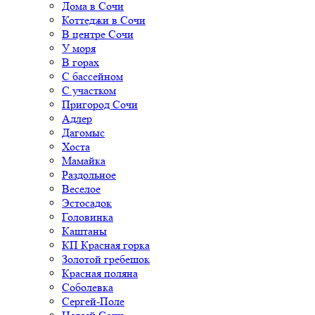
Дома в Сочи
Коттеджи в Сочи
В центре Сочи
У моря
В горах
С бассейном
С участком
Пригород Сочи
Адлер
Дагомыс
Хоста
Мамайка
Раздольное
Веселое
Эстосадок
Головинка
Каштаны
КП Красная горка
Золотой гребешок
Красная поляна
Соболевка
Сергей-Поле