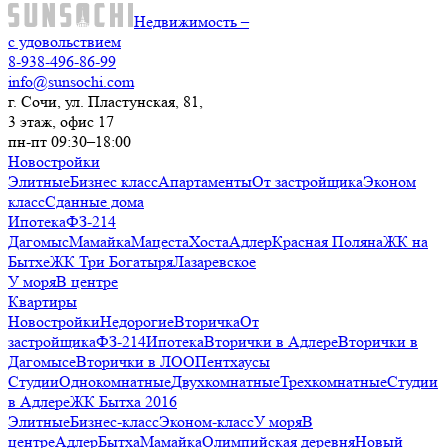
Недвижимость –
с удовольствием
8-938-496-86-99
info@sunsochi.com
г. Сочи, ул. Пластунская, 81,
3 этаж, офис 17
пн-пт 09:30–18:00
Новостройки
Элитные
Бизнес класс
Апартаменты
От застройщика
Эконом
класс
Сданные дома
Ипотека
ФЗ-214
Дагомыс
Мамайка
Мацеста
Хоста
Адлер
Красная Поляна
ЖК на
Бытхе
ЖК Три Богатыря
Лазаревское
У моря
В центре
Квартиры
Новостройки
Недорогие
Вторичка
От
застройщика
ФЗ-214
Ипотека
Вторички в Адлере
Вторички в
Дагомысе
Вторички в ЛОО
Пентхаусы
Студии
Однокомнатные
Двухкомнатные
Трехкомнатные
Студии
в Адлере
ЖК Бытха 2016
Элитные
Бизнес-класс
Эконом-класс
У моря
В
центре
Адлер
Бытха
Мамайка
Олимпийская деревня
Новый