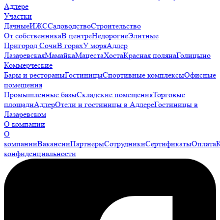
Адлере
Участки
Дачные
ИЖС
Садоводство
Строительство
От собственника
В центре
Недорогие
Элитные
Пригород Сочи
В горах
У моря
Адлер
Лазаревская
Мамайка
Мацеста
Хоста
Красная поляна
Голицыно
Коммерческие
Бары и рестораны
Гостиницы
Спортивные комплексы
Офисные
помещения
Промышленные базы
Складские помещения
Торговые
площади
Адлер
Отели и гостиницы в Адлере
Гостиницы в
Лазаревском
О компании
О
компании
Вакансии
Партнеры
Сотрудники
Сертификаты
Оплата
конфиденциальности