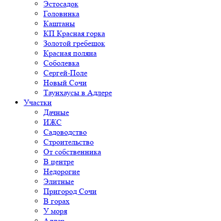
Эстосадок
Головинка
Каштаны
КП Красная горка
Золотой гребешок
Красная поляна
Соболевка
Сергей-Поле
Новый Сочи
Таунхаусы в Адлере
Участки
Дачные
ИЖС
Садоводство
Строительство
От собственника
В центре
Недорогие
Элитные
Пригород Сочи
В горах
У моря
Адлер