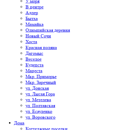
У моря
В центре
Адлер
Бытха
Мамайка
Олимпийская деревня
Новый Сочи
Хоста
Красная поляна
Дагомыс
Веселое
Кудепста
Мацеста
Мкр. Приморье
Мкр. Заречный
ул. Донская
ул. Лысая Гора
ул. Метелева
ул. Полтавская
ул. Есауленко
ул. Воровского
Дома
Коттеджные поселки