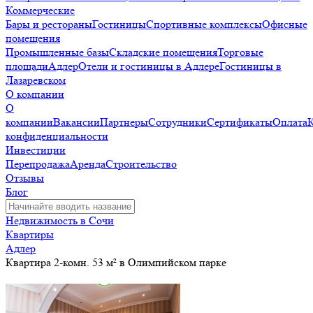
Коммерческие
Бары и рестораны
Гостиницы
Спортивные комплексы
Офисные
помещения
Промышленные базы
Складские помещения
Торговые
площади
Адлер
Отели и гостиницы в Адлере
Гостиницы в
Лазаревском
О компании
О
компании
Вакансии
Партнеры
Сотрудники
Сертификаты
Оплата
конфиденциальности
Инвестиции
Перепродажа
Аренда
Строительство
Отзывы
Блог
Недвижимость в Сочи
Квартиры
Адлер
Квартира 2-комн. 53 м² в Олимпийском парке