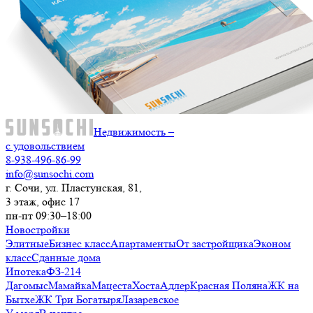
Недвижимость –
с удовольствием
8-938-496-86-99
info@sunsochi.com
г. Сочи, ул. Пластунская, 81,
3 этаж, офис 17
пн-пт 09:30–18:00
Новостройки
Элитные
Бизнес класс
Апартаменты
От застройщика
Эконом
класс
Сданные дома
Ипотека
ФЗ-214
Дагомыс
Мамайка
Мацеста
Хоста
Адлер
Красная Поляна
ЖК на
Бытхе
ЖК Три Богатыря
Лазаревское