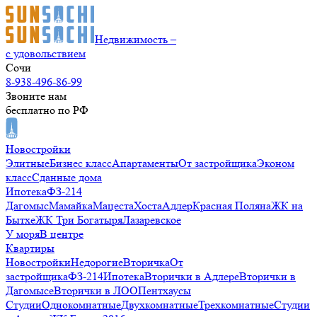
Недвижимость –
с удовольствием
Сочи
8-938-496-86-99
Звоните нам
бесплатно по РФ
Новостройки
Элитные
Бизнес класс
Апартаменты
От застройщика
Эконом
класс
Сданные дома
Ипотека
ФЗ-214
Дагомыс
Мамайка
Мацеста
Хоста
Адлер
Красная Поляна
ЖК на
Бытхе
ЖК Три Богатыря
Лазаревское
У моря
В центре
Квартиры
Новостройки
Недорогие
Вторичка
От
застройщика
ФЗ-214
Ипотека
Вторички в Адлере
Вторички в
Дагомысе
Вторички в ЛОО
Пентхаусы
Студии
Однокомнатные
Двухкомнатные
Трехкомнатные
Студии