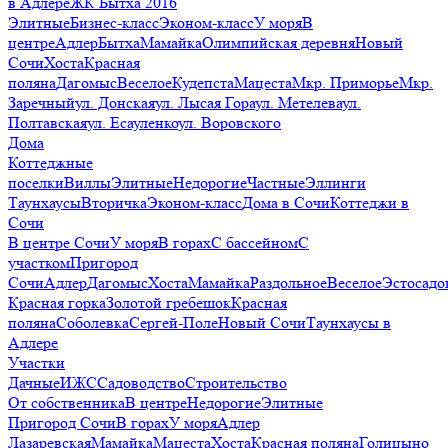
в Адлере
ЖК Бытха 2016
Элитные
Бизнес-класс
Эконом-класс
У моря
В
центре
Адлер
Бытха
Мамайка
Олимпийская деревня
Новый
Сочи
Хоста
Красная
поляна
Дагомыс
Веселое
Кудепста
Мацеста
Мкр. Приморье
Мкр.
Заречный
ул. Донская
ул. Лысая Гора
ул. Метелева
ул.
Полтавская
ул. Есауленко
ул. Воровского
Дома
Коттеджные
поселки
Виллы
Элитные
Недорогие
Частные
Эллинги
Таунхаусы
Вторичка
Эконом-класс
Дома в Сочи
Коттеджи в
Сочи
В центре Сочи
У моря
В горах
С бассейном
С
участком
Пригород
Сочи
Адлер
Дагомыс
Хоста
Мамайка
Раздольное
Веселое
Эстосадо
Красная горка
Золотой гребешок
Красная
поляна
Соболевка
Сергей-Поле
Новый Сочи
Таунхаусы в
Адлере
Участки
Дачные
ИЖС
Садоводство
Строительство
От собственника
В центре
Недорогие
Элитные
Пригород Сочи
В горах
У моря
Адлер
Лазаревская
Мамайка
Мацеста
Хоста
Красная поляна
Голицыно