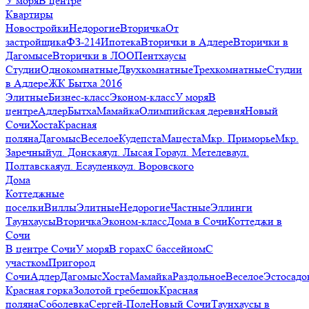
У моря
В центре
Квартиры
Новостройки
Недорогие
Вторичка
От
застройщика
ФЗ-214
Ипотека
Вторички в Адлере
Вторички в
Дагомысе
Вторички в ЛОО
Пентхаусы
Студии
Однокомнатные
Двухкомнатные
Трехкомнатные
Студии
в Адлере
ЖК Бытха 2016
Элитные
Бизнес-класс
Эконом-класс
У моря
В
центре
Адлер
Бытха
Мамайка
Олимпийская деревня
Новый
Сочи
Хоста
Красная
поляна
Дагомыс
Веселое
Кудепста
Мацеста
Мкр. Приморье
Мкр.
Заречный
ул. Донская
ул. Лысая Гора
ул. Метелева
ул.
Полтавская
ул. Есауленко
ул. Воровского
Дома
Коттеджные
поселки
Виллы
Элитные
Недорогие
Частные
Эллинги
Таунхаусы
Вторичка
Эконом-класс
Дома в Сочи
Коттеджи в
Сочи
В центре Сочи
У моря
В горах
С бассейном
С
участком
Пригород
Сочи
Адлер
Дагомыс
Хоста
Мамайка
Раздольное
Веселое
Эстосадо
Красная горка
Золотой гребешок
Красная
поляна
Соболевка
Сергей-Поле
Новый Сочи
Таунхаусы в