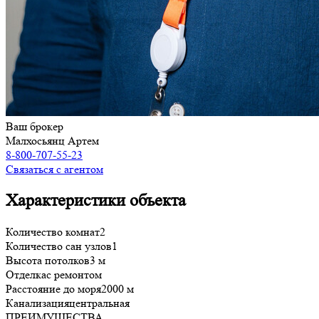
Ваш брокер
Малхосьянц Артем
8-800-707-55-23
Связаться с агентом
Характеристики объекта
Количество комнат
2
Количество сан узлов
1
Высота потолков
3 м
Отделка
с ремонтом
Расстояние до моря
2000 м
Канализация
центральная
ПРЕИМУЩЕСТВА