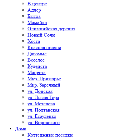
В центре
Адлер
Бытха
Мамайка
Олимпийская деревня
Новый Сочи
Хоста
Красная поляна
Дагомыс
Веселое
Кудепста
Мацеста
Мкр. Приморье
Мкр. Заречный
ул. Донская
ул. Лысая Гора
ул. Метелева
ул. Полтавская
ул. Есауленко
ул. Воровского
Дома
Коттеджные поселки