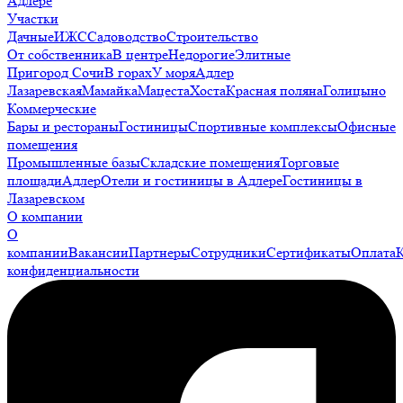
Адлере
Участки
Дачные
ИЖС
Садоводство
Строительство
От собственника
В центре
Недорогие
Элитные
Пригород Сочи
В горах
У моря
Адлер
Лазаревская
Мамайка
Мацеста
Хоста
Красная поляна
Голицыно
Коммерческие
Бары и рестораны
Гостиницы
Спортивные комплексы
Офисные
помещения
Промышленные базы
Складские помещения
Торговые
площади
Адлер
Отели и гостиницы в Адлере
Гостиницы в
Лазаревском
О компании
О
компании
Вакансии
Партнеры
Сотрудники
Сертификаты
Оплата
конфиденциальности