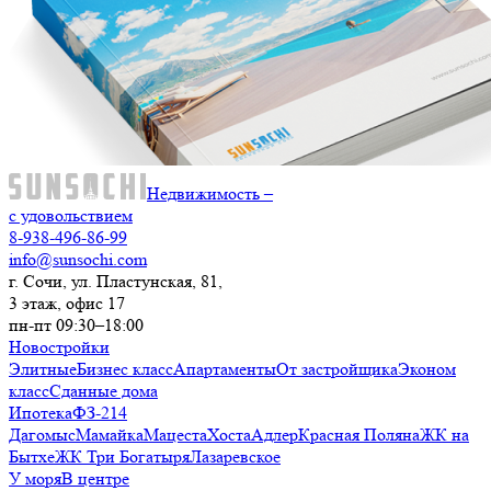
Недвижимость –
с удовольствием
8-938-496-86-99
info@sunsochi.com
г. Сочи, ул. Пластунская, 81,
3 этаж, офис 17
пн-пт 09:30–18:00
Новостройки
Элитные
Бизнес класс
Апартаменты
От застройщика
Эконом
класс
Сданные дома
Ипотека
ФЗ-214
Дагомыс
Мамайка
Мацеста
Хоста
Адлер
Красная Поляна
ЖК на
Бытхе
ЖК Три Богатыря
Лазаревское
У моря
В центре