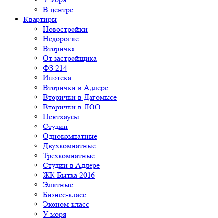
В центре
Квартиры
Новостройки
Недорогие
Вторичка
От застройщика
ФЗ-214
Ипотека
Вторички в Адлере
Вторички в Дагомысе
Вторички в ЛОО
Пентхаусы
Студии
Однокомнатные
Двухкомнатные
Трехкомнатные
Студии в Адлере
ЖК Бытха 2016
Элитные
Бизнес-класс
Эконом-класс
У моря