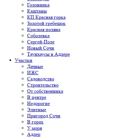
Головинка
Каштаны
КП Красная горка
Золотой гребешок
Красная поляна
Соболевка
Сергей-Поле
Новый Сочи
Таунхаусы в Адлере
Участки
Дачные
ИЖС
Садоводство
Строительство
От собственника
В центре
Недорогие
Элитные
Пригород Сочи
В горах
У моря
Адлер