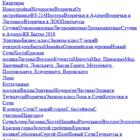
Квартиры
Новостройки
Недорогие
Вторичка
От
застройщика
ФЗ-214
Ипотека
Вторички в Адлере
Вторички в
Дагомысе
Вторички в ЛОО
Пентхаусы
Студии
Однокомнатные
Двухкомнатные
Трехкомнатные
Студии
в Адлере
ЖК Бытха 2016
Элитные
Бизнес-класс
Эконом-класс
У моря
В
центре
Адлер
Бытха
Мамайка
Олимпийская деревня
Новый
Сочи
Хоста
Красная
поляна
Дагомыс
Веселое
Кудепста
Мацеста
Мкр. Приморье
Мкр.
Заречный
ул. Донская
ул. Лысая Гора
ул. Метелева
ул.
Полтавская
ул. Есауленко
ул. Воровского
Дома
Коттеджные
поселки
Виллы
Элитные
Недорогие
Частные
Эллинги
Таунхаусы
Вторичка
Эконом-класс
Дома в Сочи
Коттеджи в
Сочи
В центре Сочи
У моря
В горах
С бассейном
С
участком
Пригород
Сочи
Адлер
Дагомыс
Хоста
Мамайка
Раздольное
Веселое
Эстосадо
Красная горка
Золотой гребешок
Красная
поляна
Соболевка
Сергей-Поле
Новый Сочи
Таунхаусы в