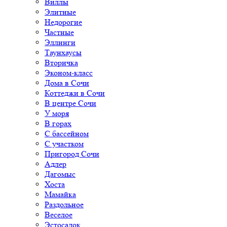
Виллы
Элитные
Недорогие
Частные
Эллинги
Таунхаусы
Вторичка
Эконом-класс
Дома в Сочи
Коттеджи в Сочи
В центре Сочи
У моря
В горах
С бассейном
С участком
Пригород Сочи
Адлер
Дагомыс
Хоста
Мамайка
Раздольное
Веселое
Эстосадок