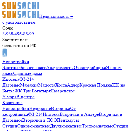
Недвижимость –
с удовольствием
Сочи
8-938-496-86-99
Звоните нам
бесплатно по РФ
Новостройки
Элитные
Бизнес класс
Апартаменты
От застройщика
Эконом
класс
Сданные дома
Ипотека
ФЗ-214
Дагомыс
Мамайка
Мацеста
Хоста
Адлер
Красная Поляна
ЖК на
Бытхе
ЖК Три Богатыря
Лазаревское
У моря
В центре
Квартиры
Новостройки
Недорогие
Вторичка
От
застройщика
ФЗ-214
Ипотека
Вторички в Адлере
Вторички в
Дагомысе
Вторички в ЛОО
Пентхаусы
Студии
Однокомнатные
Двухкомнатные
Трехкомнатные
Студии