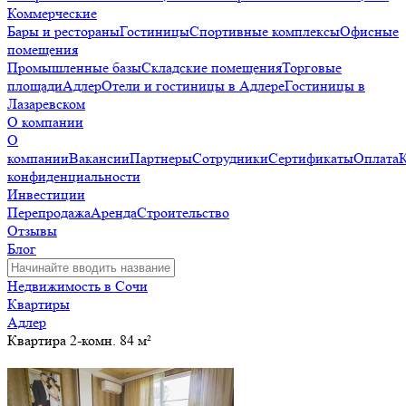
Коммерческие
Бары и рестораны
Гостиницы
Спортивные комплексы
Офисные
помещения
Промышленные базы
Складские помещения
Торговые
площади
Адлер
Отели и гостиницы в Адлере
Гостиницы в
Лазаревском
О компании
О
компании
Вакансии
Партнеры
Сотрудники
Сертификаты
Оплата
конфиденциальности
Инвестиции
Перепродажа
Аренда
Строительство
Отзывы
Блог
Недвижимость в Сочи
Квартиры
Адлер
Квартира 2-комн. 84 м²