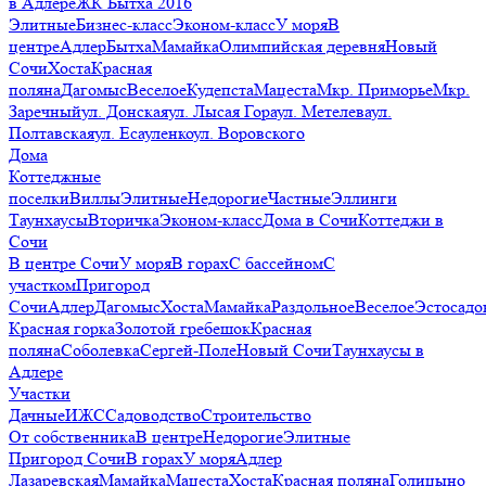
в Адлере
ЖК Бытха 2016
Элитные
Бизнес-класс
Эконом-класс
У моря
В
центре
Адлер
Бытха
Мамайка
Олимпийская деревня
Новый
Сочи
Хоста
Красная
поляна
Дагомыс
Веселое
Кудепста
Мацеста
Мкр. Приморье
Мкр.
Заречный
ул. Донская
ул. Лысая Гора
ул. Метелева
ул.
Полтавская
ул. Есауленко
ул. Воровского
Дома
Коттеджные
поселки
Виллы
Элитные
Недорогие
Частные
Эллинги
Таунхаусы
Вторичка
Эконом-класс
Дома в Сочи
Коттеджи в
Сочи
В центре Сочи
У моря
В горах
С бассейном
С
участком
Пригород
Сочи
Адлер
Дагомыс
Хоста
Мамайка
Раздольное
Веселое
Эстосадо
Красная горка
Золотой гребешок
Красная
поляна
Соболевка
Сергей-Поле
Новый Сочи
Таунхаусы в
Адлере
Участки
Дачные
ИЖС
Садоводство
Строительство
От собственника
В центре
Недорогие
Элитные
Пригород Сочи
В горах
У моря
Адлер
Лазаревская
Мамайка
Мацеста
Хоста
Красная поляна
Голицыно