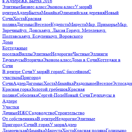
в Адлере
ЖК Бытха 2016
Элитные
Бизнес-класс
Эконом-класс
У моря
В
центре
Адлер
Бытха
Мамайка
Олимпийская деревня
Новый
Сочи
Хоста
Красная
поляна
Дагомыс
Веселое
Кудепста
Мацеста
Мкр. Приморье
Мкр.
Заречный
ул. Донская
ул. Лысая Гора
ул. Метелева
ул.
Полтавская
ул. Есауленко
ул. Воровского
Дома
Коттеджные
поселки
Виллы
Элитные
Недорогие
Частные
Эллинги
Таунхаусы
Вторичка
Эконом-класс
Дома в Сочи
Коттеджи в
Сочи
В центре Сочи
У моря
В горах
С бассейном
С
участком
Пригород
Сочи
Адлер
Дагомыс
Хоста
Мамайка
Раздольное
Веселое
Эстосадо
Красная горка
Золотой гребешок
Красная
поляна
Соболевка
Сергей-Поле
Новый Сочи
Таунхаусы в
Адлере
Участки
Дачные
ИЖС
Садоводство
Строительство
От собственника
В центре
Недорогие
Элитные
Пригород Сочи
В горах
У моря
Адлер
Лазаревская
Мамайка
Мацеста
Хоста
Красная поляна
Голицыно