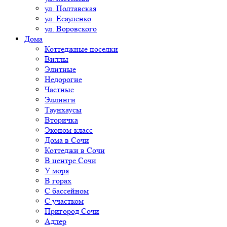
ул. Полтавская
ул. Есауленко
ул. Воровского
Дома
Коттеджные поселки
Виллы
Элитные
Недорогие
Частные
Эллинги
Таунхаусы
Вторичка
Эконом-класс
Дома в Сочи
Коттеджи в Сочи
В центре Сочи
У моря
В горах
С бассейном
С участком
Пригород Сочи
Адлер