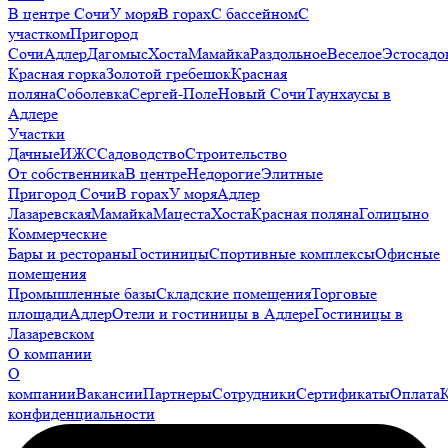
В центре Сочи
У моря
В горах
С бассейном
С
участком
Пригород
Сочи
Адлер
Дагомыс
Хоста
Мамайка
Раздольное
Веселое
Эстосадо
Красная горка
Золотой гребешок
Красная
поляна
Соболевка
Сергей-Поле
Новый Сочи
Таунхаусы в
Адлере
Участки
Дачные
ИЖС
Садоводство
Строительство
От собственника
В центре
Недорогие
Элитные
Пригород Сочи
В горах
У моря
Адлер
Лазаревская
Мамайка
Мацеста
Хоста
Красная поляна
Голицыно
Коммерческие
Бары и рестораны
Гостиницы
Спортивные комплексы
Офисные
помещения
Промышленные базы
Складские помещения
Торговые
площади
Адлер
Отели и гостиницы в Адлере
Гостиницы в
Лазаревском
О компании
О
компании
Вакансии
Партнеры
Сотрудники
Сертификаты
Оплата
конфиденциальности