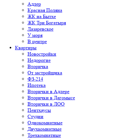
Адлер
Красная Поляна
ЖК на Бытхе
ЖК Три Богатыря
Лазаревское
У моря
В центре
Квартиры
Новостройки
Недорогие
Вторичка
От застройщика
ФЗ-214
Ипотека
Вторички в Адлере
Вторички в Дагомысе
Вторички в ЛОО
Пентхаусы
Студии
Однокомнатные
Двухкомнатные
Трехкомнатные