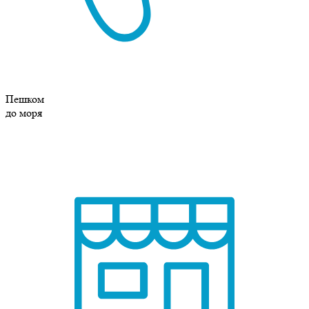
Пешком
до моря