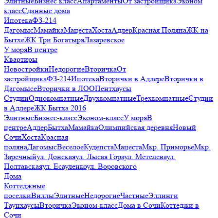
Элитные
Бизнес класс
Апартаменты
От застройщика
Эконом
класс
Сданные дома
Ипотека
ФЗ-214
Дагомыс
Мамайка
Мацеста
Хоста
Адлер
Красная Поляна
ЖК на
Бытхе
ЖК Три Богатыря
Лазаревское
У моря
В центре
Квартиры
Новостройки
Недорогие
Вторичка
От
застройщика
ФЗ-214
Ипотека
Вторички в Адлере
Вторички в
Дагомысе
Вторички в ЛОО
Пентхаусы
Студии
Однокомнатные
Двухкомнатные
Трехкомнатные
Студии
в Адлере
ЖК Бытха 2016
Элитные
Бизнес-класс
Эконом-класс
У моря
В
центре
Адлер
Бытха
Мамайка
Олимпийская деревня
Новый
Сочи
Хоста
Красная
поляна
Дагомыс
Веселое
Кудепста
Мацеста
Мкр. Приморье
Мкр.
Заречный
ул. Донская
ул. Лысая Гора
ул. Метелева
ул.
Полтавская
ул. Есауленко
ул. Воровского
Дома
Коттеджные
поселки
Виллы
Элитные
Недорогие
Частные
Эллинги
Таунхаусы
Вторичка
Эконом-класс
Дома в Сочи
Коттеджи в
Сочи