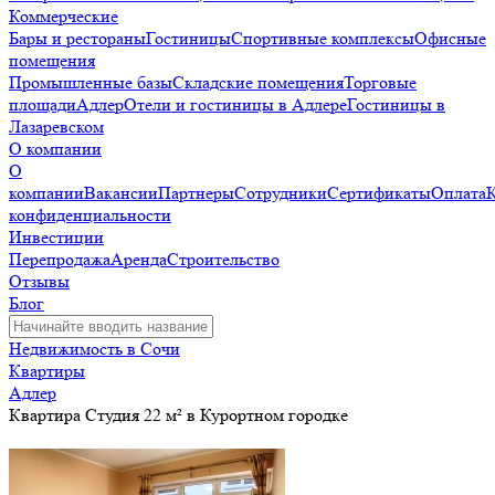
Коммерческие
Бары и рестораны
Гостиницы
Спортивные комплексы
Офисные
помещения
Промышленные базы
Складские помещения
Торговые
площади
Адлер
Отели и гостиницы в Адлере
Гостиницы в
Лазаревском
О компании
О
компании
Вакансии
Партнеры
Сотрудники
Сертификаты
Оплата
конфиденциальности
Инвестиции
Перепродажа
Аренда
Строительство
Отзывы
Блог
Недвижимость в Сочи
Квартиры
Адлер
Квартира Студия 22 м² в Курортном городке