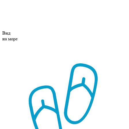
Вид
на море