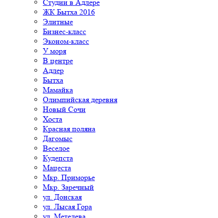
Студии в Адлере
ЖК Бытха 2016
Элитные
Бизнес-класс
Эконом-класс
У моря
В центре
Адлер
Бытха
Мамайка
Олимпийская деревня
Новый Сочи
Хоста
Красная поляна
Дагомыс
Веселое
Кудепста
Мацеста
Мкр. Приморье
Мкр. Заречный
ул. Донская
ул. Лысая Гора
ул. Метелева