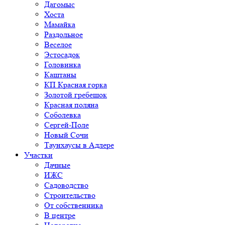
Дагомыс
Хоста
Мамайка
Раздольное
Веселое
Эстосадок
Головинка
Каштаны
КП Красная горка
Золотой гребешок
Красная поляна
Соболевка
Сергей-Поле
Новый Сочи
Таунхаусы в Адлере
Участки
Дачные
ИЖС
Садоводство
Строительство
От собственника
В центре