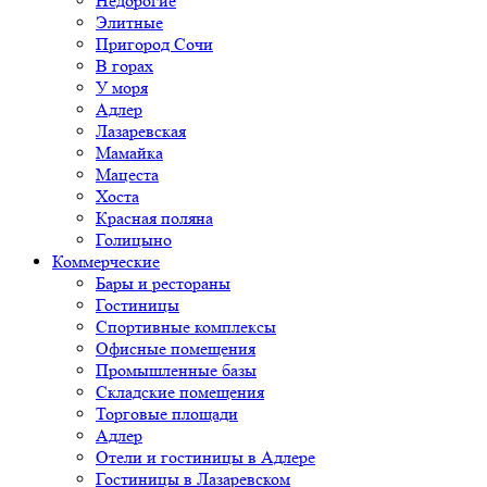
Недорогие
Элитные
Пригород Сочи
В горах
У моря
Адлер
Лазаревская
Мамайка
Мацеста
Хоста
Красная поляна
Голицыно
Коммерческие
Бары и рестораны
Гостиницы
Спортивные комплексы
Офисные помещения
Промышленные базы
Складские помещения
Торговые площади
Адлер
Отели и гостиницы в Адлере
Гостиницы в Лазаревском