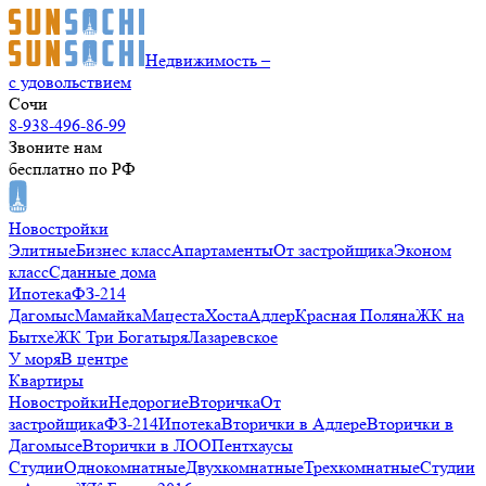
Недвижимость –
с удовольствием
Сочи
8-938-496-86-99
Звоните нам
бесплатно по РФ
Новостройки
Элитные
Бизнес класс
Апартаменты
От застройщика
Эконом
класс
Сданные дома
Ипотека
ФЗ-214
Дагомыс
Мамайка
Мацеста
Хоста
Адлер
Красная Поляна
ЖК на
Бытхе
ЖК Три Богатыря
Лазаревское
У моря
В центре
Квартиры
Новостройки
Недорогие
Вторичка
От
застройщика
ФЗ-214
Ипотека
Вторички в Адлере
Вторички в
Дагомысе
Вторички в ЛОО
Пентхаусы
Студии
Однокомнатные
Двухкомнатные
Трехкомнатные
Студии