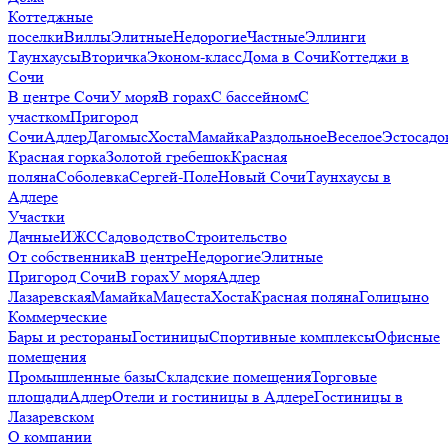
Коттеджные
поселки
Виллы
Элитные
Недорогие
Частные
Эллинги
Таунхаусы
Вторичка
Эконом-класс
Дома в Сочи
Коттеджи в
Сочи
В центре Сочи
У моря
В горах
С бассейном
С
участком
Пригород
Сочи
Адлер
Дагомыс
Хоста
Мамайка
Раздольное
Веселое
Эстосадо
Красная горка
Золотой гребешок
Красная
поляна
Соболевка
Сергей-Поле
Новый Сочи
Таунхаусы в
Адлере
Участки
Дачные
ИЖС
Садоводство
Строительство
От собственника
В центре
Недорогие
Элитные
Пригород Сочи
В горах
У моря
Адлер
Лазаревская
Мамайка
Мацеста
Хоста
Красная поляна
Голицыно
Коммерческие
Бары и рестораны
Гостиницы
Спортивные комплексы
Офисные
помещения
Промышленные базы
Складские помещения
Торговые
площади
Адлер
Отели и гостиницы в Адлере
Гостиницы в
Лазаревском
О компании