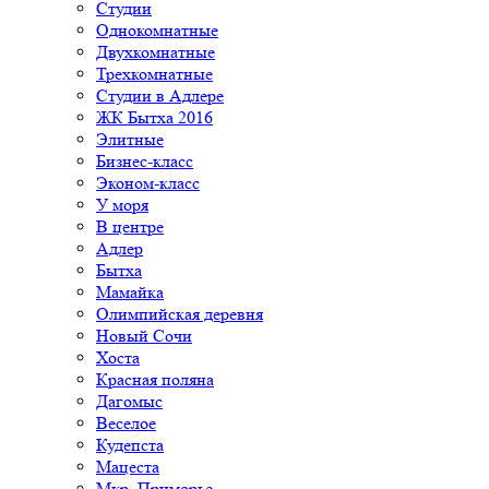
Студии
Однокомнатные
Двухкомнатные
Трехкомнатные
Студии в Адлере
ЖК Бытха 2016
Элитные
Бизнес-класс
Эконом-класс
У моря
В центре
Адлер
Бытха
Мамайка
Олимпийская деревня
Новый Сочи
Хоста
Красная поляна
Дагомыс
Веселое
Кудепста
Мацеста
Мкр. Приморье