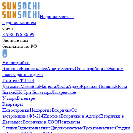
Недвижимость –
с удовольствием
Сочи
8-938-496-86-99
Звоните нам
бесплатно по РФ
Новостройки
Элитные
Бизнес класс
Апартаменты
От застройщика
Эконом
класс
Сданные дома
Ипотека
ФЗ-214
Дагомыс
Мамайка
Мацеста
Хоста
Адлер
Красная Поляна
ЖК на
Бытхе
ЖК Три Богатыря
Лазаревское
У моря
В центре
Квартиры
Новостройки
Недорогие
Вторичка
От
застройщика
ФЗ-214
Ипотека
Вторички в Адлере
Вторички в
Дагомысе
Вторички в ЛОО
Пентхаусы
Студии
Однокомнатные
Двухкомнатные
Трехкомнатные
Студии