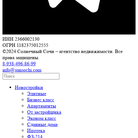
ИНН 2366002130
ОГРН 1182375012555
©2024 Солнечный Сочи – агентство недвижимости. Все
права защищены.
8-938-496-86-99
info@sunsochi.com
Новостройки
Элитные
Бизнес класс
Апартаменты
От застройщика
Эконом класс
Сданные дома
Ипотека
ФЗ-214