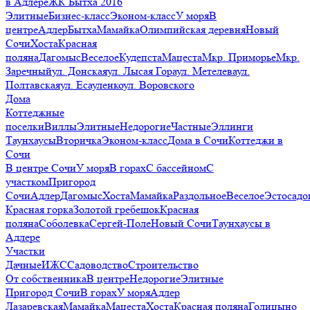
в Адлере
ЖК Бытха 2016
Элитные
Бизнес-класс
Эконом-класс
У моря
В
центре
Адлер
Бытха
Мамайка
Олимпийская деревня
Новый
Сочи
Хоста
Красная
поляна
Дагомыс
Веселое
Кудепста
Мацеста
Мкр. Приморье
Мкр.
Заречный
ул. Донская
ул. Лысая Гора
ул. Метелева
ул.
Полтавская
ул. Есауленко
ул. Воровского
Дома
Коттеджные
поселки
Виллы
Элитные
Недорогие
Частные
Эллинги
Таунхаусы
Вторичка
Эконом-класс
Дома в Сочи
Коттеджи в
Сочи
В центре Сочи
У моря
В горах
С бассейном
С
участком
Пригород
Сочи
Адлер
Дагомыс
Хоста
Мамайка
Раздольное
Веселое
Эстосадо
Красная горка
Золотой гребешок
Красная
поляна
Соболевка
Сергей-Поле
Новый Сочи
Таунхаусы в
Адлере
Участки
Дачные
ИЖС
Садоводство
Строительство
От собственника
В центре
Недорогие
Элитные
Пригород Сочи
В горах
У моря
Адлер
Лазаревская
Мамайка
Мацеста
Хоста
Красная поляна
Голицыно