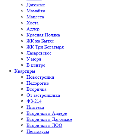
Дагомыс
Мамайка
Мацеста
Хоста
Адлер
Красная Поляна
ЖК на Бытхе
ЖК Три Богатыря
Лазаревское
У моря
В центре
Квартиры
Новостройки
Недорогие
Вторичка
От застройщика
ФЗ-214
Ипотека
Вторички в Адлере
Вторички в Дагомысе
Вторички в ЛОО
Пентхаусы