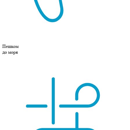
Пешком
до моря