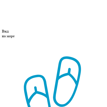
Вид
на море