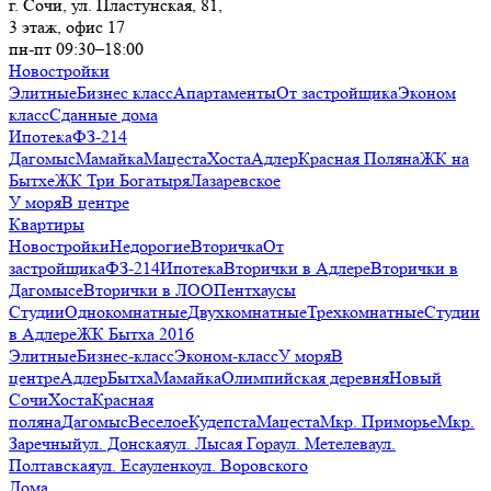
г. Сочи, ул. Пластунская, 81,
3 этаж, офис 17
пн-пт 09:30–18:00
Новостройки
Элитные
Бизнес класс
Апартаменты
От застройщика
Эконом
класс
Сданные дома
Ипотека
ФЗ-214
Дагомыс
Мамайка
Мацеста
Хоста
Адлер
Красная Поляна
ЖК на
Бытхе
ЖК Три Богатыря
Лазаревское
У моря
В центре
Квартиры
Новостройки
Недорогие
Вторичка
От
застройщика
ФЗ-214
Ипотека
Вторички в Адлере
Вторички в
Дагомысе
Вторички в ЛОО
Пентхаусы
Студии
Однокомнатные
Двухкомнатные
Трехкомнатные
Студии
в Адлере
ЖК Бытха 2016
Элитные
Бизнес-класс
Эконом-класс
У моря
В
центре
Адлер
Бытха
Мамайка
Олимпийская деревня
Новый
Сочи
Хоста
Красная
поляна
Дагомыс
Веселое
Кудепста
Мацеста
Мкр. Приморье
Мкр.
Заречный
ул. Донская
ул. Лысая Гора
ул. Метелева
ул.
Полтавская
ул. Есауленко
ул. Воровского
Дома