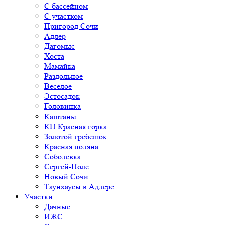
С бассейном
С участком
Пригород Сочи
Адлер
Дагомыс
Хоста
Мамайка
Раздольное
Веселое
Эстосадок
Головинка
Каштаны
КП Красная горка
Золотой гребешок
Красная поляна
Соболевка
Сергей-Поле
Новый Сочи
Таунхаусы в Адлере
Участки
Дачные
ИЖС