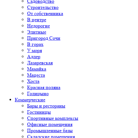
Садоводство
Строительство
От собственника
В центре
Недорогие
Элитные
Пригород Сочи
В горах
У моря
Адлер
Лазаревская
Мамайка
Мацеста
Хоста
Красная поляна
Голицыно
Коммерческие
Бары и рестораны
Гостиницы
Спортивные комплексы
Офисные помещения
Промышленные базы
Складские помещения