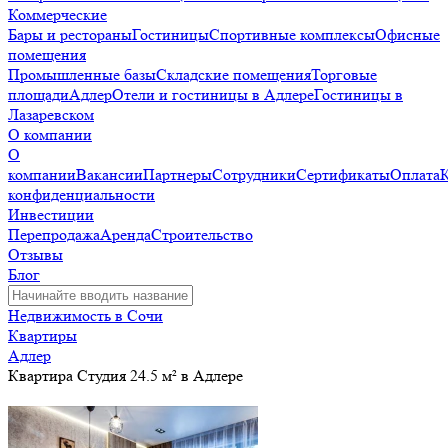
Коммерческие
Бары и рестораны
Гостиницы
Спортивные комплексы
Офисные
помещения
Промышленные базы
Складские помещения
Торговые
площади
Адлер
Отели и гостиницы в Адлере
Гостиницы в
Лазаревском
О компании
О
компании
Вакансии
Партнеры
Сотрудники
Сертификаты
Оплата
конфиденциальности
Инвестиции
Перепродажа
Аренда
Строительство
Отзывы
Блог
Недвижимость в Сочи
Квартиры
Адлер
Квартира Студия 24.5 м² в Адлере