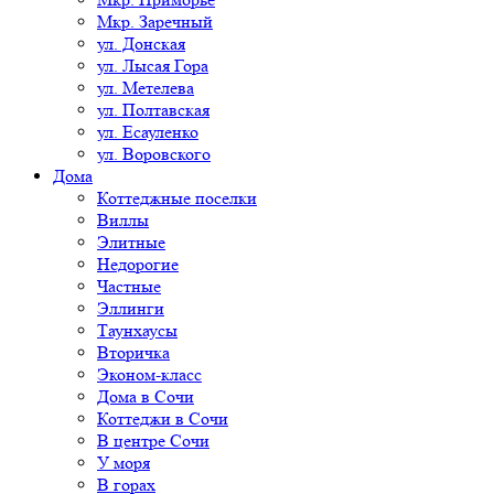
Мкр. Заречный
ул. Донская
ул. Лысая Гора
ул. Метелева
ул. Полтавская
ул. Есауленко
ул. Воровского
Дома
Коттеджные поселки
Виллы
Элитные
Недорогие
Частные
Эллинги
Таунхаусы
Вторичка
Эконом-класс
Дома в Сочи
Коттеджи в Сочи
В центре Сочи
У моря
В горах