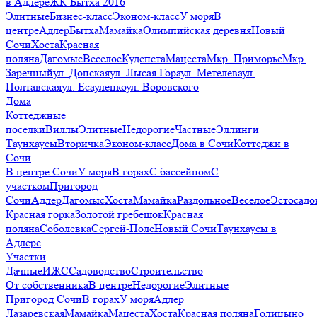
в Адлере
ЖК Бытха 2016
Элитные
Бизнес-класс
Эконом-класс
У моря
В
центре
Адлер
Бытха
Мамайка
Олимпийская деревня
Новый
Сочи
Хоста
Красная
поляна
Дагомыс
Веселое
Кудепста
Мацеста
Мкр. Приморье
Мкр.
Заречный
ул. Донская
ул. Лысая Гора
ул. Метелева
ул.
Полтавская
ул. Есауленко
ул. Воровского
Дома
Коттеджные
поселки
Виллы
Элитные
Недорогие
Частные
Эллинги
Таунхаусы
Вторичка
Эконом-класс
Дома в Сочи
Коттеджи в
Сочи
В центре Сочи
У моря
В горах
С бассейном
С
участком
Пригород
Сочи
Адлер
Дагомыс
Хоста
Мамайка
Раздольное
Веселое
Эстосадо
Красная горка
Золотой гребешок
Красная
поляна
Соболевка
Сергей-Поле
Новый Сочи
Таунхаусы в
Адлере
Участки
Дачные
ИЖС
Садоводство
Строительство
От собственника
В центре
Недорогие
Элитные
Пригород Сочи
В горах
У моря
Адлер
Лазаревская
Мамайка
Мацеста
Хоста
Красная поляна
Голицыно