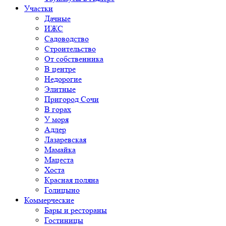
Участки
Дачные
ИЖС
Садоводство
Строительство
От собственника
В центре
Недорогие
Элитные
Пригород Сочи
В горах
У моря
Адлер
Лазаревская
Мамайка
Мацеста
Хоста
Красная поляна
Голицыно
Коммерческие
Бары и рестораны
Гостиницы