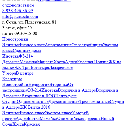
с удовольствием
8-938-496-86-99
info@sunsochi.com
г. Сочи, ул. Пластунская, 81,
3 этаж, офис 17
пн-пт 09:30–18:00
Новостройки
Элитные
Бизнес класс
Апартаменты
От застройщика
Эконом
класс
Сданные дома
Ипотека
ФЗ-214
Дагомыс
Мамайка
Мацеста
Хоста
Адлер
Красная Поляна
ЖК на
Бытхе
ЖК Три Богатыря
Лазаревское
У моря
В центре
Квартиры
Новостройки
Недорогие
Вторичка
От
застройщика
ФЗ-214
Ипотека
Вторички в Адлере
Вторички в
Дагомысе
Вторички в ЛОО
Пентхаусы
Студии
Однокомнатные
Двухкомнатные
Трехкомнатные
Студии
в Адлере
ЖК Бытха 2016
Элитные
Бизнес-класс
Эконом-класс
У моря
В
центре
Адлер
Бытха
Мамайка
Олимпийская деревня
Новый
Сочи
Хоста
Красная