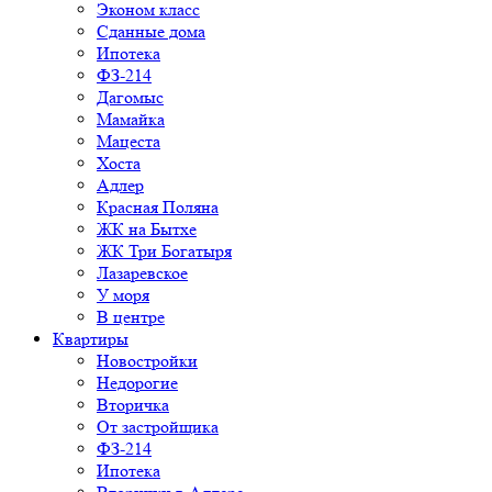
Эконом класс
Сданные дома
Ипотека
ФЗ-214
Дагомыс
Мамайка
Мацеста
Хоста
Адлер
Красная Поляна
ЖК на Бытхе
ЖК Три Богатыря
Лазаревское
У моря
В центре
Квартиры
Новостройки
Недорогие
Вторичка
От застройщика
ФЗ-214
Ипотека