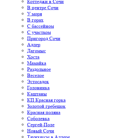
Коттеджи в Сочи
В центре Сочи
У моря
В горах
С бассейном
С участком
Пригород Сочи
Адлер
Дагомыс
Хоста
Мамайка
Раздольное
Веселое
Эстосадок
Головинка
Каштаны
КП Красная горка
Золотой гребешок
Красная поляна
Соболевка
Сергей-Поле
Новый Сочи
Таунхаусы в Адлере