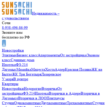
Недвижимость –
с удовольствием
Сочи
8-938-496-86-99
Звоните нам
бесплатно по РФ
Новостройки
Элитные
Бизнес класс
Апартаменты
От застройщика
Эконом
класс
Сданные дома
Ипотека
ФЗ-214
Дагомыс
Мамайка
Мацеста
Хоста
Адлер
Красная Поляна
ЖК на
Бытхе
ЖК Три Богатыря
Лазаревское
У моря
В центре
Квартиры
Новостройки
Недорогие
Вторичка
От
застройщика
ФЗ-214
Ипотека
Вторички в Адлере
Вторички в
Дагомысе
Вторички в ЛОО
Пентхаусы
Студии
Однокомнатные
Двухкомнатные
Трехкомнатные
Студии