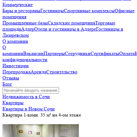
Коммерческие
Бары и рестораны
Гостиницы
Спортивные комплексы
Офисные
помещения
Промышленные базы
Складские помещения
Торговые
площади
Адлер
Отели и гостиницы в Адлере
Гостиницы в
Лазаревском
О компании
О
компании
Вакансии
Партнеры
Сотрудники
Сертификаты
Оплата
конфиденциальности
Инвестиции
Перепродажа
Аренда
Строительство
Отзывы
Блог
Недвижимость в Сочи
Квартиры
Квартиры в Новом Сочи
Квартира 1-комн. 35 м² на 4-ом этаже