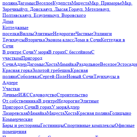
поляна
Дагомыс
Веселое
Кудепста
Мацеста
Мкр. Приморье
Мкр.
Заречный
ул. Донская
ул. Лысая Гора
ул. Метелева
ул.
Полтавская
ул. Есауленко
ул. Воровского
Дома
Коттеджные
поселки
Виллы
Элитные
Недорогие
Частные
Эллинги
Таунхаусы
Вторичка
Эконом-класс
Дома в Сочи
Коттеджи в
Сочи
В центре Сочи
У моря
В горах
С бассейном
С
участком
Пригород
Сочи
Адлер
Дагомыс
Хоста
Мамайка
Раздольное
Веселое
Эстосадо
Красная горка
Золотой гребешок
Красная
поляна
Соболевка
Сергей-Поле
Новый Сочи
Таунхаусы в
Адлере
Участки
Дачные
ИЖС
Садоводство
Строительство
От собственника
В центре
Недорогие
Элитные
Пригород Сочи
В горах
У моря
Адлер
Лазаревская
Мамайка
Мацеста
Хоста
Красная поляна
Голицыно
Коммерческие
Бары и рестораны
Гостиницы
Спортивные комплексы
Офисные
помещения