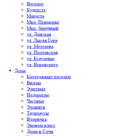
Веселое
Кудепста
Мацеста
Мкр. Приморье
Мкр. Заречный
ул. Донская
ул. Лысая Гора
ул. Метелева
ул. Полтавская
ул. Есауленко
ул. Воровского
Дома
Коттеджные поселки
Виллы
Элитные
Недорогие
Частные
Эллинги
Таунхаусы
Вторичка
Эконом-класс
Дома в Сочи