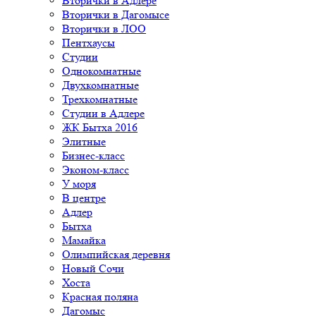
Вторички в Адлере
Вторички в Дагомысе
Вторички в ЛОО
Пентхаусы
Студии
Однокомнатные
Двухкомнатные
Трехкомнатные
Студии в Адлере
ЖК Бытха 2016
Элитные
Бизнес-класс
Эконом-класс
У моря
В центре
Адлер
Бытха
Мамайка
Олимпийская деревня
Новый Сочи
Хоста
Красная поляна
Дагомыс