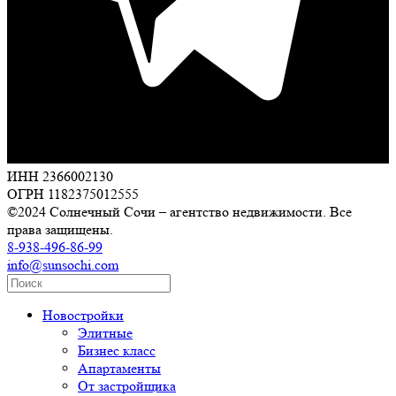
ИНН 2366002130
ОГРН 1182375012555
©2024 Солнечный Сочи – агентство недвижимости. Все
права защищены.
8-938-496-86-99
info@sunsochi.com
Новостройки
Элитные
Бизнес класс
Апартаменты
От застройщика