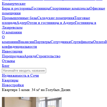
Коммерческие
Бары и рестораны
Гостиницы
Спортивные комплексы
Офисные
помещения
Промышленные базы
Складские помещения
Торговые
площади
Адлер
Отели и гостиницы в Адлере
Гостиницы в
Лазаревском
О компании
О
компании
Вакансии
Партнеры
Сотрудники
Сертификаты
Оплата
конфиденциальности
Инвестиции
Перепродажа
Аренда
Строительство
Отзывы
Блог
Недвижимость в Сочи
Квартиры
Новостройки
Квартира 1-комн. 34 м² на Голубых Далях