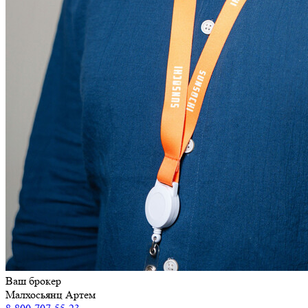
Ваш брокер
Малхосьянц Артем