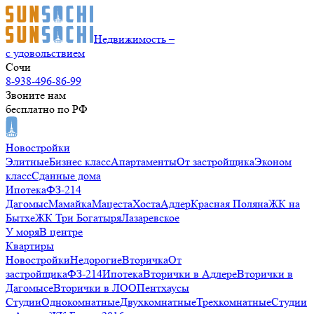
Недвижимость –
с удовольствием
Сочи
8-938-496-86-99
Звоните нам
бесплатно по РФ
Новостройки
Элитные
Бизнес класс
Апартаменты
От застройщика
Эконом
класс
Сданные дома
Ипотека
ФЗ-214
Дагомыс
Мамайка
Мацеста
Хоста
Адлер
Красная Поляна
ЖК на
Бытхе
ЖК Три Богатыря
Лазаревское
У моря
В центре
Квартиры
Новостройки
Недорогие
Вторичка
От
застройщика
ФЗ-214
Ипотека
Вторички в Адлере
Вторички в
Дагомысе
Вторички в ЛОО
Пентхаусы
Студии
Однокомнатные
Двухкомнатные
Трехкомнатные
Студии