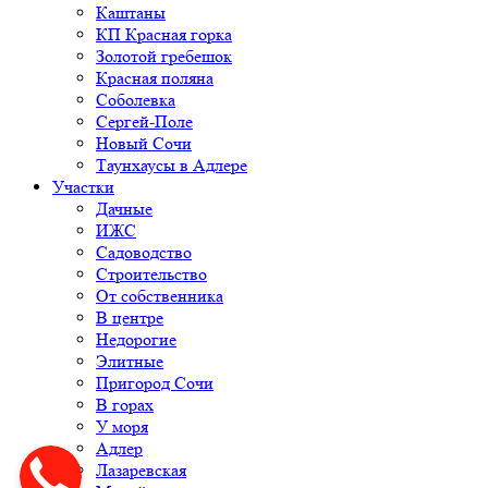
Каштаны
КП Красная горка
Золотой гребешок
Красная поляна
Соболевка
Сергей-Поле
Новый Сочи
Таунхаусы в Адлере
Участки
Дачные
ИЖС
Садоводство
Строительство
От собственника
В центре
Недорогие
Элитные
Пригород Сочи
В горах
У моря
Адлер
Лазаревская