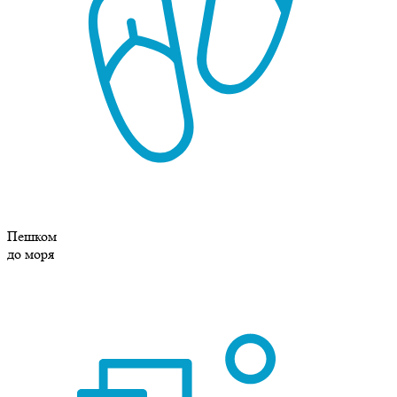
Пешком
до моря