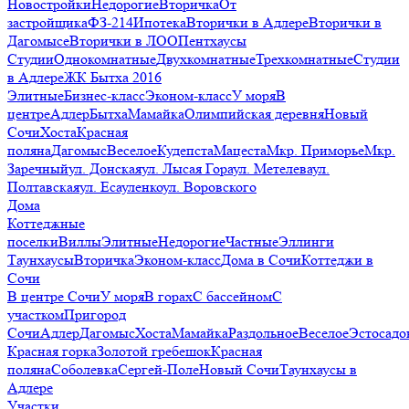
Новостройки
Недорогие
Вторичка
От
застройщика
ФЗ-214
Ипотека
Вторички в Адлере
Вторички в
Дагомысе
Вторички в ЛОО
Пентхаусы
Студии
Однокомнатные
Двухкомнатные
Трехкомнатные
Студии
в Адлере
ЖК Бытха 2016
Элитные
Бизнес-класс
Эконом-класс
У моря
В
центре
Адлер
Бытха
Мамайка
Олимпийская деревня
Новый
Сочи
Хоста
Красная
поляна
Дагомыс
Веселое
Кудепста
Мацеста
Мкр. Приморье
Мкр.
Заречный
ул. Донская
ул. Лысая Гора
ул. Метелева
ул.
Полтавская
ул. Есауленко
ул. Воровского
Дома
Коттеджные
поселки
Виллы
Элитные
Недорогие
Частные
Эллинги
Таунхаусы
Вторичка
Эконом-класс
Дома в Сочи
Коттеджи в
Сочи
В центре Сочи
У моря
В горах
С бассейном
С
участком
Пригород
Сочи
Адлер
Дагомыс
Хоста
Мамайка
Раздольное
Веселое
Эстосадо
Красная горка
Золотой гребешок
Красная
поляна
Соболевка
Сергей-Поле
Новый Сочи
Таунхаусы в
Адлере
Участки