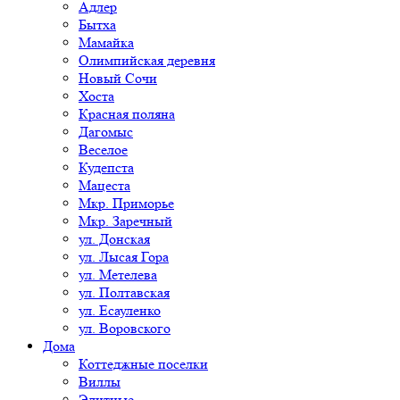
Адлер
Бытха
Мамайка
Олимпийская деревня
Новый Сочи
Хоста
Красная поляна
Дагомыс
Веселое
Кудепста
Мацеста
Мкр. Приморье
Мкр. Заречный
ул. Донская
ул. Лысая Гора
ул. Метелева
ул. Полтавская
ул. Есауленко
ул. Воровского
Дома
Коттеджные поселки
Виллы
Элитные