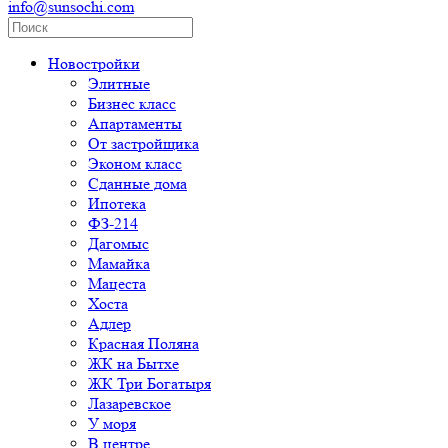
info@sunsochi.com
Новостройки
Элитные
Бизнес класс
Апартаменты
От застройщика
Эконом класс
Сданные дома
Ипотека
ФЗ-214
Дагомыс
Мамайка
Мацеста
Хоста
Адлер
Красная Поляна
ЖК на Бытхе
ЖК Три Богатыря
Лазаревское
У моря
В центре