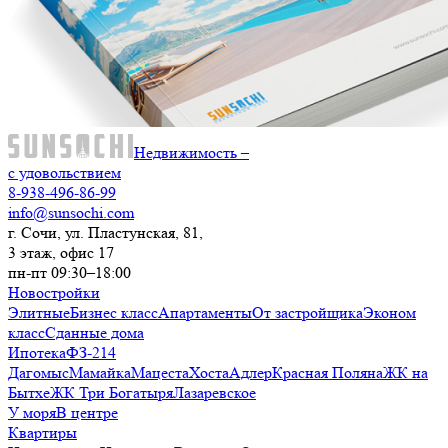
Недвижимость –
с удовольствием
8-938-496-86-99
info@sunsochi.com
г. Сочи, ул. Пластунская, 81,
3 этаж, офис 17
пн-пт 09:30–18:00
Новостройки
Элитные
Бизнес класс
Апартаменты
От застройщика
Эконом
класс
Сданные дома
Ипотека
ФЗ-214
Дагомыс
Мамайка
Мацеста
Хоста
Адлер
Красная Поляна
ЖК на
Бытхе
ЖК Три Богатыря
Лазаревское
У моря
В центре
Квартиры