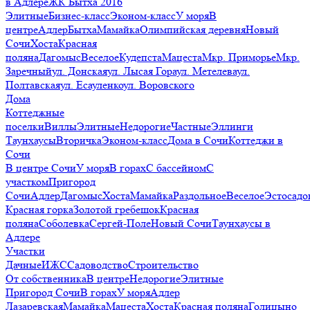
в Адлере
ЖК Бытха 2016
Элитные
Бизнес-класс
Эконом-класс
У моря
В
центре
Адлер
Бытха
Мамайка
Олимпийская деревня
Новый
Сочи
Хоста
Красная
поляна
Дагомыс
Веселое
Кудепста
Мацеста
Мкр. Приморье
Мкр.
Заречный
ул. Донская
ул. Лысая Гора
ул. Метелева
ул.
Полтавская
ул. Есауленко
ул. Воровского
Дома
Коттеджные
поселки
Виллы
Элитные
Недорогие
Частные
Эллинги
Таунхаусы
Вторичка
Эконом-класс
Дома в Сочи
Коттеджи в
Сочи
В центре Сочи
У моря
В горах
С бассейном
С
участком
Пригород
Сочи
Адлер
Дагомыс
Хоста
Мамайка
Раздольное
Веселое
Эстосадо
Красная горка
Золотой гребешок
Красная
поляна
Соболевка
Сергей-Поле
Новый Сочи
Таунхаусы в
Адлере
Участки
Дачные
ИЖС
Садоводство
Строительство
От собственника
В центре
Недорогие
Элитные
Пригород Сочи
В горах
У моря
Адлер
Лазаревская
Мамайка
Мацеста
Хоста
Красная поляна
Голицыно