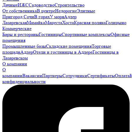
Дачные
ИЖС
Садоводство
Строительство
От собственника
В центре
Недорогие
Элитные
Пригород Сочи
В горах
У моря
Адлер
Лазаревская
Мамайка
Мацеста
Хоста
Красная поляна
Голицыно
Коммерческие
Бары и рестораны
Гостиницы
Спортивные комплексы
Офисные
помещения
Промышленные базы
Складские помещения
Торговые
площади
Адлер
Отели и гостиницы в Адлере
Гостиницы в
Лазаревском
О компании
О
компании
Вакансии
Партнеры
Сотрудники
Сертификаты
Оплата
конфиденциальности