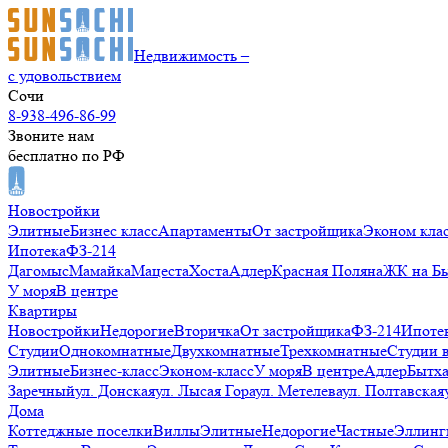
Недвижимость –
с удовольствием
Сочи
8-938-496-86-99
Звоните нам
бесплатно по РФ
Новостройки
Элитные
Бизнес класс
Апартаменты
От застройщика
Эконом кла
Ипотека
ФЗ-214
Дагомыс
Мамайка
Мацеста
Хоста
Адлер
Красная Поляна
ЖК на Б
У моря
В центре
Квартиры
Новостройки
Недорогие
Вторичка
От застройщика
ФЗ-214
Ипоте
Студии
Однокомнатные
Двухкомнатные
Трехкомнатные
Студии 
Элитные
Бизнес-класс
Эконом-класс
У моря
В центре
Адлер
Бытх
Заречный
ул. Донская
ул. Лысая Гора
ул. Метелева
ул. Полтавская
Дома
Коттеджные поселки
Виллы
Элитные
Недорогие
Частные
Эллинг