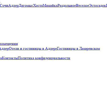
и
 Сочи
Адлер
Дагомыс
Хоста
Мамайка
Раздольное
Веселое
Эстосадок
помещения
Адлер
Отели и гостиницы в Адлере
Гостиницы в Лазаревском
а
Контакты
Политика конфиденциальности