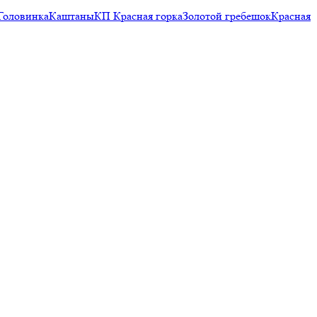
Головинка
Каштаны
КП Красная горка
Золотой гребешок
Красная