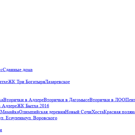
сс
Сданные дома
ытхе
ЖК Три Богатыря
Лазаревское
ка
Вторички в Адлере
Вторички в Дагомысе
Вторички в ЛОО
Пен
в Адлере
ЖК Бытха 2016
а
Мамайка
Олимпийская деревня
Новый Сочи
Хоста
Красная полян
ул. Есауленко
ул. Воровского
и