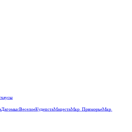
тхаусы
а
Дагомыс
Веселое
Кудепста
Мацеста
Мкр. Приморье
Мкр.