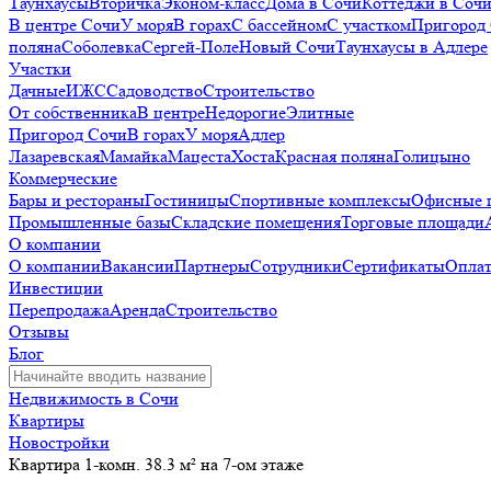
Таунхаусы
Вторичка
Эконом-класс
Дома в Сочи
Коттеджи в Соч
В центре Сочи
У моря
В горах
С бассейном
С участком
Пригород
поляна
Соболевка
Сергей-Поле
Новый Сочи
Таунхаусы в Адлере
Участки
Дачные
ИЖС
Садоводство
Строительство
От собственника
В центре
Недорогие
Элитные
Пригород Сочи
В горах
У моря
Адлер
Лазаревская
Мамайка
Мацеста
Хоста
Красная поляна
Голицыно
Коммерческие
Бары и рестораны
Гостиницы
Спортивные комплексы
Офисные 
Промышленные базы
Складские помещения
Торговые площади
О компании
О компании
Вакансии
Партнеры
Сотрудники
Сертификаты
Оплат
Инвестиции
Перепродажа
Аренда
Строительство
Отзывы
Блог
Недвижимость в Сочи
Квартиры
Новостройки
Квартира 1-комн. 38.3 м² на 7-ом этаже