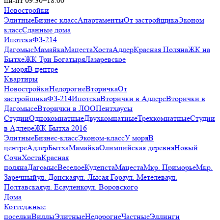
пн-пт 09:30–18:00
Новостройки
Элитные
Бизнес класс
Апартаменты
От застройщика
Эконом
класс
Сданные дома
Ипотека
ФЗ-214
Дагомыс
Мамайка
Мацеста
Хоста
Адлер
Красная Поляна
ЖК на
Бытхе
ЖК Три Богатыря
Лазаревское
У моря
В центре
Квартиры
Новостройки
Недорогие
Вторичка
От
застройщика
ФЗ-214
Ипотека
Вторички в Адлере
Вторички в
Дагомысе
Вторички в ЛОО
Пентхаусы
Студии
Однокомнатные
Двухкомнатные
Трехкомнатные
Студии
в Адлере
ЖК Бытха 2016
Элитные
Бизнес-класс
Эконом-класс
У моря
В
центре
Адлер
Бытха
Мамайка
Олимпийская деревня
Новый
Сочи
Хоста
Красная
поляна
Дагомыс
Веселое
Кудепста
Мацеста
Мкр. Приморье
Мкр.
Заречный
ул. Донская
ул. Лысая Гора
ул. Метелева
ул.
Полтавская
ул. Есауленко
ул. Воровского
Дома
Коттеджные
поселки
Виллы
Элитные
Недорогие
Частные
Эллинги