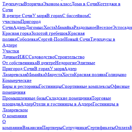
Таунхаусы
Вторичка
Эконом-класс
Дома в Сочи
Коттеджи в
Сочи
В центре Сочи
У моря
В горах
С бассейном
С
участком
Пригород
Сочи
Адлер
Дагомыс
Хоста
Мамайка
Раздольное
Веселое
Эстосадо
Красная горка
Золотой гребешок
Красная
поляна
Соболевка
Сергей-Поле
Новый Сочи
Таунхаусы в
Адлере
Участки
Дачные
ИЖС
Садоводство
Строительство
От собственника
В центре
Недорогие
Элитные
Пригород Сочи
В горах
У моря
Адлер
Лазаревская
Мамайка
Мацеста
Хоста
Красная поляна
Голицыно
Коммерческие
Бары и рестораны
Гостиницы
Спортивные комплексы
Офисные
помещения
Промышленные базы
Складские помещения
Торговые
площади
Адлер
Отели и гостиницы в Адлере
Гостиницы в
Лазаревском
О компании
О
компании
Вакансии
Партнеры
Сотрудники
Сертификаты
Оплата