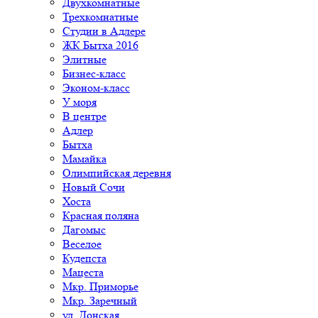
Двухкомнатные
Трехкомнатные
Студии в Адлере
ЖК Бытха 2016
Элитные
Бизнес-класс
Эконом-класс
У моря
В центре
Адлер
Бытха
Мамайка
Олимпийская деревня
Новый Сочи
Хоста
Красная поляна
Дагомыс
Веселое
Кудепста
Мацеста
Мкр. Приморье
Мкр. Заречный
ул. Донская