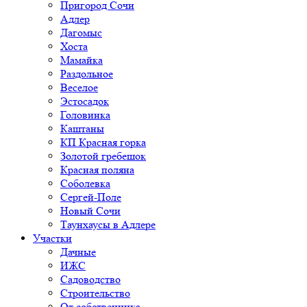
Пригород Сочи
Адлер
Дагомыс
Хоста
Мамайка
Раздольное
Веселое
Эстосадок
Головинка
Каштаны
КП Красная горка
Золотой гребешок
Красная поляна
Соболевка
Сергей-Поле
Новый Сочи
Таунхаусы в Адлере
Участки
Дачные
ИЖС
Садоводство
Строительство
От собственника