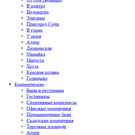
В центре
Недорогие
Элитные
Пригород Сочи
В горах
У моря
Адлер
Лазаревская
Мамайка
Мацеста
Хоста
Красная поляна
Голицыно
Коммерческие
Бары и рестораны
Гостиницы
Спортивные комплексы
Офисные помещения
Промышленные базы
Складские помещения
Торговые площади
Адлер