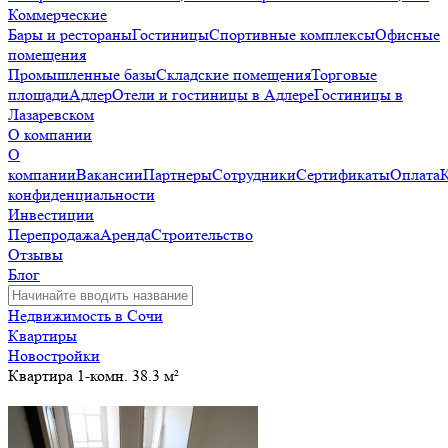
Коммерческие
Бары и рестораны
Гостиницы
Спортивные комплексы
Офисные
помещения
Промышленные базы
Складские помещения
Торговые
площади
Адлер
Отели и гостиницы в Адлере
Гостиницы в
Лазаревском
О компании
О
компании
Вакансии
Партнеры
Сотрудники
Сертификаты
Оплата
конфиденциальности
Инвестиции
Перепродажа
Аренда
Строительство
Отзывы
Блог
Недвижимость в Сочи
Квартиры
Новостройки
Квартира 1-комн. 38.3 м²