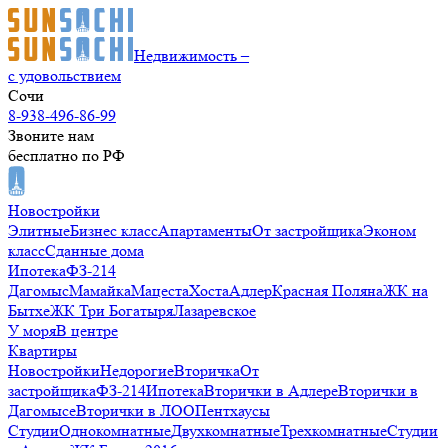
Недвижимость –
с удовольствием
Сочи
8-938-496-86-99
Звоните нам
бесплатно по РФ
Новостройки
Элитные
Бизнес класс
Апартаменты
От застройщика
Эконом
класс
Сданные дома
Ипотека
ФЗ-214
Дагомыс
Мамайка
Мацеста
Хоста
Адлер
Красная Поляна
ЖК на
Бытхе
ЖК Три Богатыря
Лазаревское
У моря
В центре
Квартиры
Новостройки
Недорогие
Вторичка
От
застройщика
ФЗ-214
Ипотека
Вторички в Адлере
Вторички в
Дагомысе
Вторички в ЛОО
Пентхаусы
Студии
Однокомнатные
Двухкомнатные
Трехкомнатные
Студии