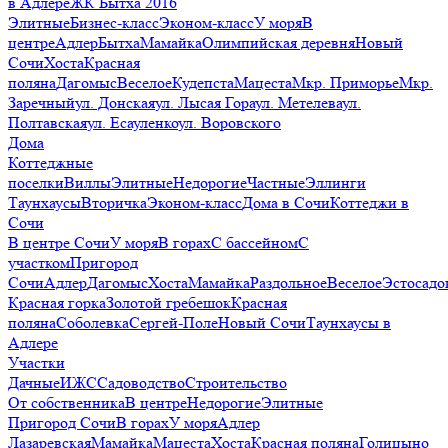
в Адлере
ЖК Бытха 2016
Элитные
Бизнес-класс
Эконом-класс
У моря
В
центре
Адлер
Бытха
Мамайка
Олимпийская деревня
Новый
Сочи
Хоста
Красная
поляна
Дагомыс
Веселое
Кудепста
Мацеста
Мкр. Приморье
Мкр.
Заречный
ул. Донская
ул. Лысая Гора
ул. Метелева
ул.
Полтавская
ул. Есауленко
ул. Воровского
Дома
Коттеджные
поселки
Виллы
Элитные
Недорогие
Частные
Эллинги
Таунхаусы
Вторичка
Эконом-класс
Дома в Сочи
Коттеджи в
Сочи
В центре Сочи
У моря
В горах
С бассейном
С
участком
Пригород
Сочи
Адлер
Дагомыс
Хоста
Мамайка
Раздольное
Веселое
Эстосадо
Красная горка
Золотой гребешок
Красная
поляна
Соболевка
Сергей-Поле
Новый Сочи
Таунхаусы в
Адлере
Участки
Дачные
ИЖС
Садоводство
Строительство
От собственника
В центре
Недорогие
Элитные
Пригород Сочи
В горах
У моря
Адлер
Лазаревская
Мамайка
Мацеста
Хоста
Красная поляна
Голицыно