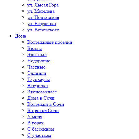
ул. Лысая Гора
ул. Метелева
ул. Полтавская
ул. Есауленко
ул. Воровского
Дома
Коттеджные поселки
Виллы
Элитные
Недорогие
Частные
Эллинги
Таунхаусы
Вторичка
Эконом-класс
Дома в Сочи
Коттеджи в Сочи
В центре Сочи
У моря
В горах
С бассейном
С участком