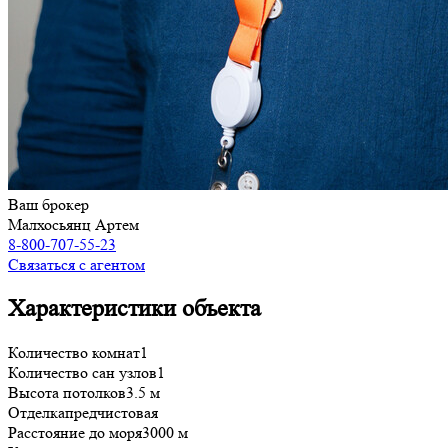
Ваш брокер
Малхосьянц Артем
8-800-707-55-23
Связаться с агентом
Характеристики объекта
Количество комнат
1
Количество сан узлов
1
Высота потолков
3.5 м
Отделка
предчистовая
Расстояние до моря
3000 м