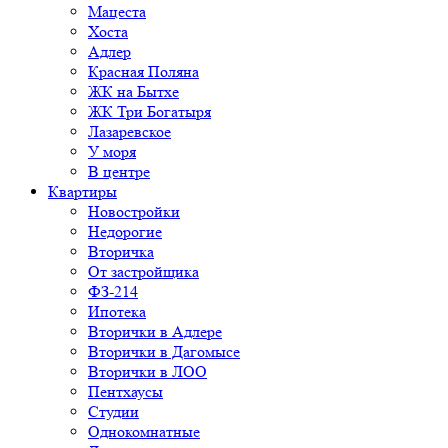
Мацеста
Хоста
Адлер
Красная Поляна
ЖК на Бытхе
ЖК Три Богатыря
Лазаревское
У моря
В центре
Квартиры
Новостройки
Недорогие
Вторичка
От застройщика
ФЗ-214
Ипотека
Вторички в Адлере
Вторички в Дагомысе
Вторички в ЛОО
Пентхаусы
Студии
Однокомнатные