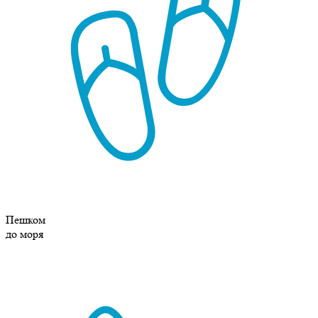
Пешком
до моря