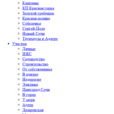
Каштаны
КП Красная горка
Золотой гребешок
Красная поляна
Соболевка
Сергей-Поле
Новый Сочи
Таунхаусы в Адлере
Участки
Дачные
ИЖС
Садоводство
Строительство
От собственника
В центре
Недорогие
Элитные
Пригород Сочи
В горах
У моря
Адлер
Лазаревская