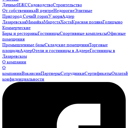
Дачные
ИЖС
Садоводство
Строительство
От собственника
В центре
Недорогие
Элитные
Пригород Сочи
В горах
У моря
Адлер
Лазаревская
Мамайка
Мацеста
Хоста
Красная поляна
Голицыно
Коммерческие
Бары и рестораны
Гостиницы
Спортивные комплексы
Офисные
помещения
Промышленные базы
Складские помещения
Торговые
площади
Адлер
Отели и гостиницы в Адлере
Гостиницы в
Лазаревском
О компании
О
компании
Вакансии
Партнеры
Сотрудники
Сертификаты
Оплата
конфиденциальности