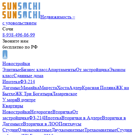
Недвижимость –
с удовольствием
Сочи
8-938-496-86-99
Звоните нам
бесплатно по РФ
Новостройки
Элитные
Бизнес класс
Апартаменты
От застройщика
Эконом
класс
Сданные дома
Ипотека
ФЗ-214
Дагомыс
Мамайка
Мацеста
Хоста
Адлер
Красная Поляна
ЖК на
Бытхе
ЖК Три Богатыря
Лазаревское
У моря
В центре
Квартиры
Новостройки
Недорогие
Вторичка
От
застройщика
ФЗ-214
Ипотека
Вторички в Адлере
Вторички в
Дагомысе
Вторички в ЛОО
Пентхаусы
Студии
Однокомнатные
Двухкомнатные
Трехкомнатные
Студии