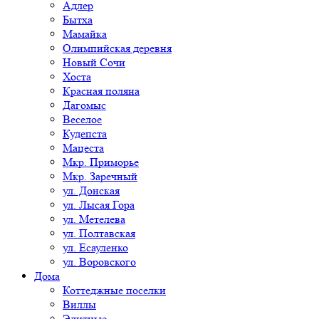
Адлер
Бытха
Мамайка
Олимпийская деревня
Новый Сочи
Хоста
Красная поляна
Дагомыс
Веселое
Кудепста
Мацеста
Мкр. Приморье
Мкр. Заречный
ул. Донская
ул. Лысая Гора
ул. Метелева
ул. Полтавская
ул. Есауленко
ул. Воровского
Дома
Коттеджные поселки
Виллы
Элитные