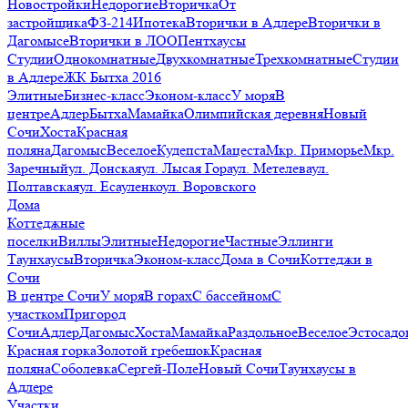
Новостройки
Недорогие
Вторичка
От
застройщика
ФЗ-214
Ипотека
Вторички в Адлере
Вторички в
Дагомысе
Вторички в ЛОО
Пентхаусы
Студии
Однокомнатные
Двухкомнатные
Трехкомнатные
Студии
в Адлере
ЖК Бытха 2016
Элитные
Бизнес-класс
Эконом-класс
У моря
В
центре
Адлер
Бытха
Мамайка
Олимпийская деревня
Новый
Сочи
Хоста
Красная
поляна
Дагомыс
Веселое
Кудепста
Мацеста
Мкр. Приморье
Мкр.
Заречный
ул. Донская
ул. Лысая Гора
ул. Метелева
ул.
Полтавская
ул. Есауленко
ул. Воровского
Дома
Коттеджные
поселки
Виллы
Элитные
Недорогие
Частные
Эллинги
Таунхаусы
Вторичка
Эконом-класс
Дома в Сочи
Коттеджи в
Сочи
В центре Сочи
У моря
В горах
С бассейном
С
участком
Пригород
Сочи
Адлер
Дагомыс
Хоста
Мамайка
Раздольное
Веселое
Эстосадо
Красная горка
Золотой гребешок
Красная
поляна
Соболевка
Сергей-Поле
Новый Сочи
Таунхаусы в
Адлере
Участки