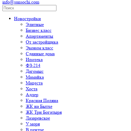
info@sunsochi.com
Новостройки
Элитные
Бизнес класс
Апартаменты
От застройщика
Эконом класс
Сданные дома
Ипотека
ФЗ-214
Дагомыс
Мамайка
Мацеста
Хоста
Адлер
Красная Поляна
ЖК на Бытхе
ЖК Три Богатыря
Лазаревское
У моря
В центре