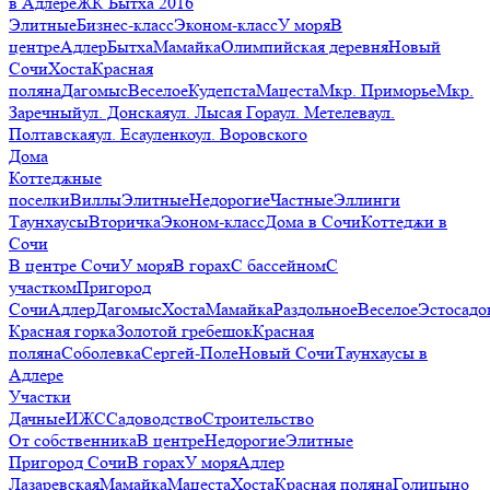
в Адлере
ЖК Бытха 2016
Элитные
Бизнес-класс
Эконом-класс
У моря
В
центре
Адлер
Бытха
Мамайка
Олимпийская деревня
Новый
Сочи
Хоста
Красная
поляна
Дагомыс
Веселое
Кудепста
Мацеста
Мкр. Приморье
Мкр.
Заречный
ул. Донская
ул. Лысая Гора
ул. Метелева
ул.
Полтавская
ул. Есауленко
ул. Воровского
Дома
Коттеджные
поселки
Виллы
Элитные
Недорогие
Частные
Эллинги
Таунхаусы
Вторичка
Эконом-класс
Дома в Сочи
Коттеджи в
Сочи
В центре Сочи
У моря
В горах
С бассейном
С
участком
Пригород
Сочи
Адлер
Дагомыс
Хоста
Мамайка
Раздольное
Веселое
Эстосадо
Красная горка
Золотой гребешок
Красная
поляна
Соболевка
Сергей-Поле
Новый Сочи
Таунхаусы в
Адлере
Участки
Дачные
ИЖС
Садоводство
Строительство
От собственника
В центре
Недорогие
Элитные
Пригород Сочи
В горах
У моря
Адлер
Лазаревская
Мамайка
Мацеста
Хоста
Красная поляна
Голицыно