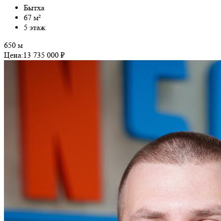
Бытха
67 м²
5 этаж
650 м
Цена:
13 735 000 ₽