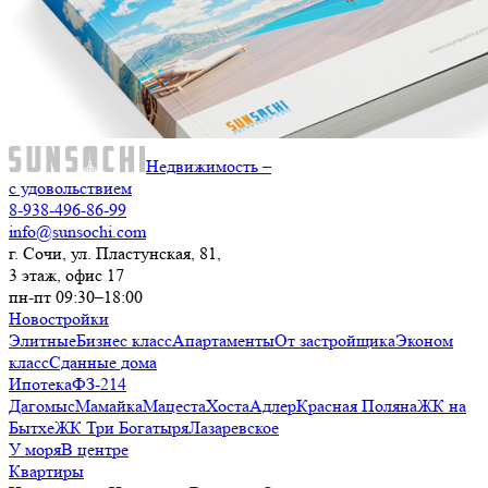
Недвижимость –
с удовольствием
8-938-496-86-99
info@sunsochi.com
г. Сочи, ул. Пластунская, 81,
3 этаж, офис 17
пн-пт 09:30–18:00
Новостройки
Элитные
Бизнес класс
Апартаменты
От застройщика
Эконом
класс
Сданные дома
Ипотека
ФЗ-214
Дагомыс
Мамайка
Мацеста
Хоста
Адлер
Красная Поляна
ЖК на
Бытхе
ЖК Три Богатыря
Лазаревское
У моря
В центре
Квартиры