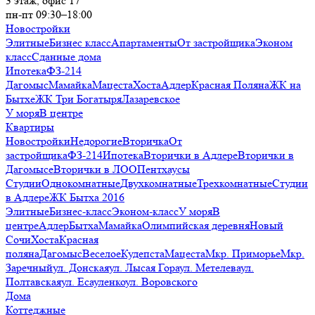
3 этаж, офис 17
пн-пт 09:30–18:00
Новостройки
Элитные
Бизнес класс
Апартаменты
От застройщика
Эконом
класс
Сданные дома
Ипотека
ФЗ-214
Дагомыс
Мамайка
Мацеста
Хоста
Адлер
Красная Поляна
ЖК на
Бытхе
ЖК Три Богатыря
Лазаревское
У моря
В центре
Квартиры
Новостройки
Недорогие
Вторичка
От
застройщика
ФЗ-214
Ипотека
Вторички в Адлере
Вторички в
Дагомысе
Вторички в ЛОО
Пентхаусы
Студии
Однокомнатные
Двухкомнатные
Трехкомнатные
Студии
в Адлере
ЖК Бытха 2016
Элитные
Бизнес-класс
Эконом-класс
У моря
В
центре
Адлер
Бытха
Мамайка
Олимпийская деревня
Новый
Сочи
Хоста
Красная
поляна
Дагомыс
Веселое
Кудепста
Мацеста
Мкр. Приморье
Мкр.
Заречный
ул. Донская
ул. Лысая Гора
ул. Метелева
ул.
Полтавская
ул. Есауленко
ул. Воровского
Дома
Коттеджные