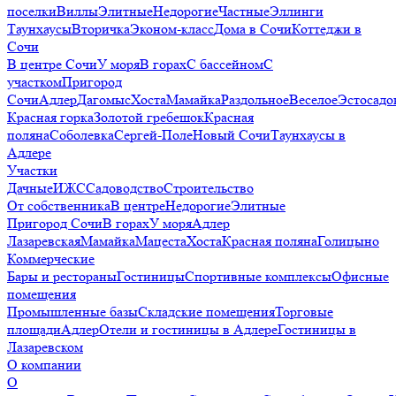
поселки
Виллы
Элитные
Недорогие
Частные
Эллинги
Таунхаусы
Вторичка
Эконом-класс
Дома в Сочи
Коттеджи в
Сочи
В центре Сочи
У моря
В горах
С бассейном
С
участком
Пригород
Сочи
Адлер
Дагомыс
Хоста
Мамайка
Раздольное
Веселое
Эстосадо
Красная горка
Золотой гребешок
Красная
поляна
Соболевка
Сергей-Поле
Новый Сочи
Таунхаусы в
Адлере
Участки
Дачные
ИЖС
Садоводство
Строительство
От собственника
В центре
Недорогие
Элитные
Пригород Сочи
В горах
У моря
Адлер
Лазаревская
Мамайка
Мацеста
Хоста
Красная поляна
Голицыно
Коммерческие
Бары и рестораны
Гостиницы
Спортивные комплексы
Офисные
помещения
Промышленные базы
Складские помещения
Торговые
площади
Адлер
Отели и гостиницы в Адлере
Гостиницы в
Лазаревском
О компании
О