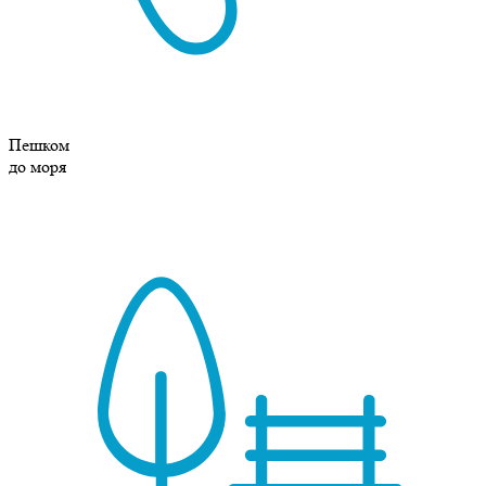
Пешком
до моря