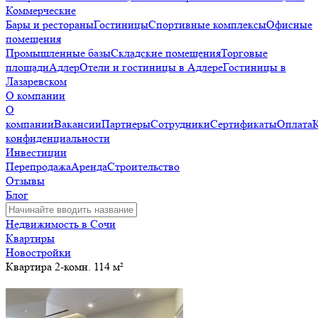
Коммерческие
Бары и рестораны
Гостиницы
Спортивные комплексы
Офисные
помещения
Промышленные базы
Складские помещения
Торговые
площади
Адлер
Отели и гостиницы в Адлере
Гостиницы в
Лазаревском
О компании
О
компании
Вакансии
Партнеры
Сотрудники
Сертификаты
Оплата
конфиденциальности
Инвестиции
Перепродажа
Аренда
Строительство
Отзывы
Блог
Недвижимость в Сочи
Квартиры
Новостройки
Квартира 2-комн. 114 м²