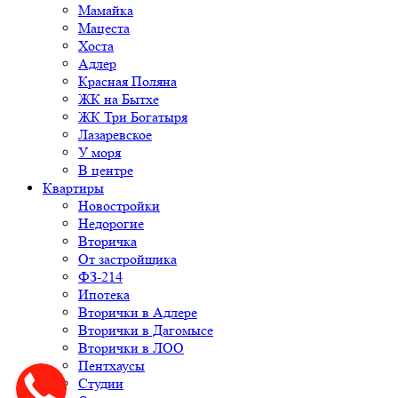
Мамайка
Мацеста
Хоста
Адлер
Красная Поляна
ЖК на Бытхе
ЖК Три Богатыря
Лазаревское
У моря
В центре
Квартиры
Новостройки
Недорогие
Вторичка
От застройщика
ФЗ-214
Ипотека
Вторички в Адлере
Вторички в Дагомысе
Вторички в ЛОО
Пентхаусы
Студии