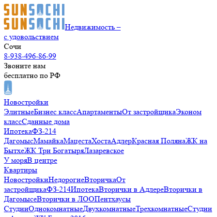
Недвижимость –
с удовольствием
Сочи
8-938-496-86-99
Звоните нам
бесплатно по РФ
Новостройки
Элитные
Бизнес класс
Апартаменты
От застройщика
Эконом
класс
Сданные дома
Ипотека
ФЗ-214
Дагомыс
Мамайка
Мацеста
Хоста
Адлер
Красная Поляна
ЖК на
Бытхе
ЖК Три Богатыря
Лазаревское
У моря
В центре
Квартиры
Новостройки
Недорогие
Вторичка
От
застройщика
ФЗ-214
Ипотека
Вторички в Адлере
Вторички в
Дагомысе
Вторички в ЛОО
Пентхаусы
Студии
Однокомнатные
Двухкомнатные
Трехкомнатные
Студии