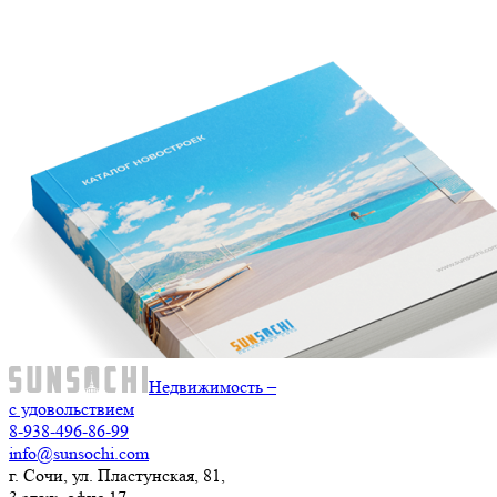
Недвижимость –
с удовольствием
8-938-496-86-99
info@sunsochi.com
г. Сочи, ул. Пластунская, 81,