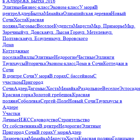
в Адлере
ЖК Бытха 2016
Элитные
Бизнес-класс
Эконом-класс
У моря
В
центре
Адлер
Бытха
Мамайка
Олимпийская деревня
Новый
Сочи
Хоста
Красная
поляна
Дагомыс
Веселое
Кудепста
Мацеста
Мкр. Приморье
Мкр.
Заречный
ул. Донская
ул. Лысая Гора
ул. Метелева
ул.
Полтавская
ул. Есауленко
ул. Воровского
Дома
Коттеджные
поселки
Виллы
Элитные
Недорогие
Частные
Эллинги
Таунхаусы
Вторичка
Эконом-класс
Дома в Сочи
Коттеджи в
Сочи
В центре Сочи
У моря
В горах
С бассейном
С
участком
Пригород
Сочи
Адлер
Дагомыс
Хоста
Мамайка
Раздольное
Веселое
Эстосадо
Красная горка
Золотой гребешок
Красная
поляна
Соболевка
Сергей-Поле
Новый Сочи
Таунхаусы в
Адлере
Участки
Дачные
ИЖС
Садоводство
Строительство
От собственника
В центре
Недорогие
Элитные
Пригород Сочи
В горах
У моря
Адлер
Лазаревская
Мамайка
Мацеста
Хоста
Красная поляна
Голицыно