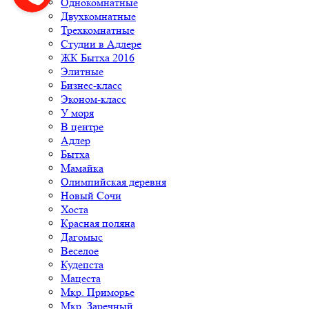
Однокомнатные
Двухкомнатные
Трехкомнатные
Студии в Адлере
ЖК Бытха 2016
Элитные
Бизнес-класс
Эконом-класс
У моря
В центре
Адлер
Бытха
Мамайка
Олимпийская деревня
Новый Сочи
Хоста
Красная поляна
Дагомыс
Веселое
Кудепста
Мацеста
Мкр. Приморье
Мкр. Заречный