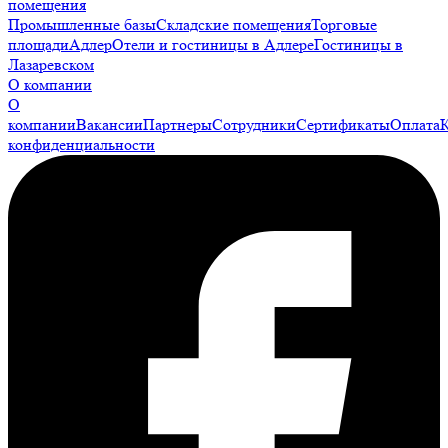
помещения
Промышленные базы
Складские помещения
Торговые
площади
Адлер
Отели и гостиницы в Адлере
Гостиницы в
Лазаревском
О компании
О
компании
Вакансии
Партнеры
Сотрудники
Сертификаты
Оплата
конфиденциальности