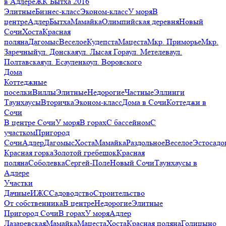
в Адлере
ЖК Бытха 2016
Элитные
Бизнес-класс
Эконом-класс
У моря
В
центре
Адлер
Бытха
Мамайка
Олимпийская деревня
Новый
Сочи
Хоста
Красная
поляна
Дагомыс
Веселое
Кудепста
Мацеста
Мкр. Приморье
Мкр.
Заречный
ул. Донская
ул. Лысая Гора
ул. Метелева
ул.
Полтавская
ул. Есауленко
ул. Воровского
Дома
Коттеджные
поселки
Виллы
Элитные
Недорогие
Частные
Эллинги
Таунхаусы
Вторичка
Эконом-класс
Дома в Сочи
Коттеджи в
Сочи
В центре Сочи
У моря
В горах
С бассейном
С
участком
Пригород
Сочи
Адлер
Дагомыс
Хоста
Мамайка
Раздольное
Веселое
Эстосадо
Красная горка
Золотой гребешок
Красная
поляна
Соболевка
Сергей-Поле
Новый Сочи
Таунхаусы в
Адлере
Участки
Дачные
ИЖС
Садоводство
Строительство
От собственника
В центре
Недорогие
Элитные
Пригород Сочи
В горах
У моря
Адлер
Лазаревская
Мамайка
Мацеста
Хоста
Красная поляна
Голицыно