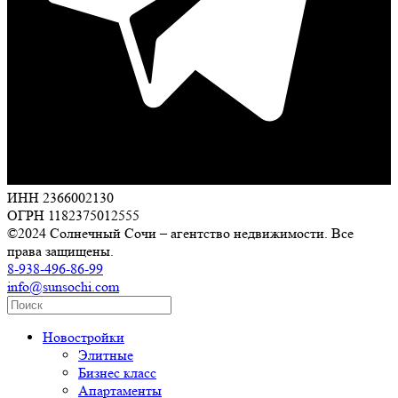
ИНН 2366002130
ОГРН 1182375012555
©2024 Солнечный Сочи – агентство недвижимости. Все
права защищены.
8-938-496-86-99
info@sunsochi.com
Новостройки
Элитные
Бизнес класс
Апартаменты