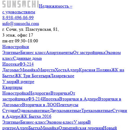
Недвижимость –
с удовольствием
8-938-496-86-99
info@sunsochi.com
г. Сочи, ул. Пластунская, 81,
3 этаж, офис 17
пн-пт 09:30–18:00
Новостройки
Элитные
Бизнес класс
Апартаменты
От застройщика
Эконом
класс
Сданные дома
Ипотека
ФЗ-214
Дагомыс
Мамайка
Мацеста
Хоста
Адлер
Красная Поляна
ЖК на
Бытхе
ЖК Три Богатыря
Лазаревское
У моря
В центре
Квартиры
Новостройки
Недорогие
Вторичка
От
застройщика
ФЗ-214
Ипотека
Вторички в Адлере
Вторички в
Дагомысе
Вторички в ЛОО
Пентхаусы
Студии
Однокомнатные
Двухкомнатные
Трехкомнатные
Студии
в Адлере
ЖК Бытха 2016
Элитные
Бизнес-класс
Эконом-класс
У моря
В
центре
Адлер
Бытха
Мамайка
Олимпийская деревня
Новый