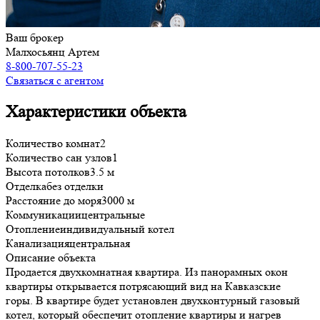
Ваш брокер
Малхосьянц Артем
8-800-707-55-23
Связаться с агентом
Характеристики объекта
Количество комнат
2
Количество сан узлов
1
Высота потолков
3.5 м
Отделка
без отделки
Расстояние до моря
3000 м
Коммуникации
центральные
Отопление
индивидуальный котел
Канализация
центральная
Описание объекта
Продается двухкомнатная квартира. Из панорамных окон
квартиры открывается потрясающий вид на Кавказские
горы. В квартире будет установлен двухконтурный газовый
котел, который обеспечит отопление квартиры и нагрев