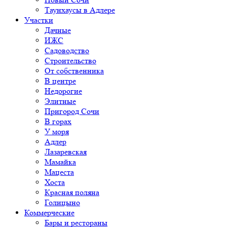
Таунхаусы в Адлере
Участки
Дачные
ИЖС
Садоводство
Строительство
От собственника
В центре
Недорогие
Элитные
Пригород Сочи
В горах
У моря
Адлер
Лазаревская
Мамайка
Мацеста
Хоста
Красная поляна
Голицыно
Коммерческие
Бары и рестораны