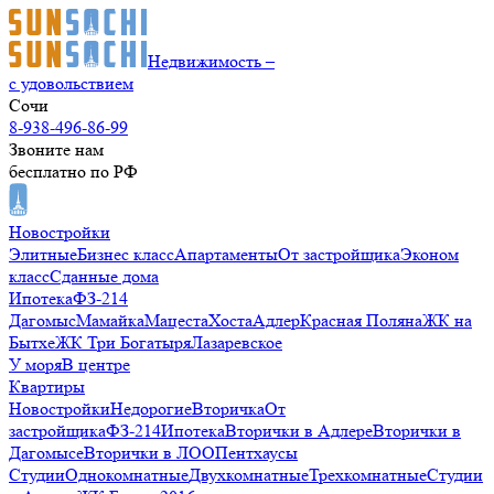
Недвижимость –
с удовольствием
Сочи
8-938-496-86-99
Звоните нам
бесплатно по РФ
Новостройки
Элитные
Бизнес класс
Апартаменты
От застройщика
Эконом
класс
Сданные дома
Ипотека
ФЗ-214
Дагомыс
Мамайка
Мацеста
Хоста
Адлер
Красная Поляна
ЖК на
Бытхе
ЖК Три Богатыря
Лазаревское
У моря
В центре
Квартиры
Новостройки
Недорогие
Вторичка
От
застройщика
ФЗ-214
Ипотека
Вторички в Адлере
Вторички в
Дагомысе
Вторички в ЛОО
Пентхаусы
Студии
Однокомнатные
Двухкомнатные
Трехкомнатные
Студии