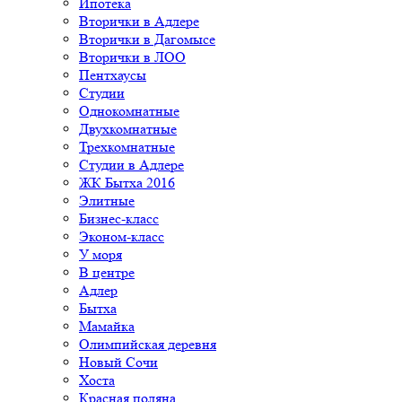
Ипотека
Вторички в Адлере
Вторички в Дагомысе
Вторички в ЛОО
Пентхаусы
Студии
Однокомнатные
Двухкомнатные
Трехкомнатные
Студии в Адлере
ЖК Бытха 2016
Элитные
Бизнес-класс
Эконом-класс
У моря
В центре
Адлер
Бытха
Мамайка
Олимпийская деревня
Новый Сочи
Хоста
Красная поляна