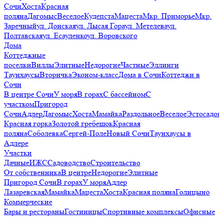
Сочи
Хоста
Красная
поляна
Дагомыс
Веселое
Кудепста
Мацеста
Мкр. Приморье
Мкр.
Заречный
ул. Донская
ул. Лысая Гора
ул. Метелева
ул.
Полтавская
ул. Есауленко
ул. Воровского
Дома
Коттеджные
поселки
Виллы
Элитные
Недорогие
Частные
Эллинги
Таунхаусы
Вторичка
Эконом-класс
Дома в Сочи
Коттеджи в
Сочи
В центре Сочи
У моря
В горах
С бассейном
С
участком
Пригород
Сочи
Адлер
Дагомыс
Хоста
Мамайка
Раздольное
Веселое
Эстосадо
Красная горка
Золотой гребешок
Красная
поляна
Соболевка
Сергей-Поле
Новый Сочи
Таунхаусы в
Адлере
Участки
Дачные
ИЖС
Садоводство
Строительство
От собственника
В центре
Недорогие
Элитные
Пригород Сочи
В горах
У моря
Адлер
Лазаревская
Мамайка
Мацеста
Хоста
Красная поляна
Голицыно
Коммерческие
Бары и рестораны
Гостиницы
Спортивные комплексы
Офисные