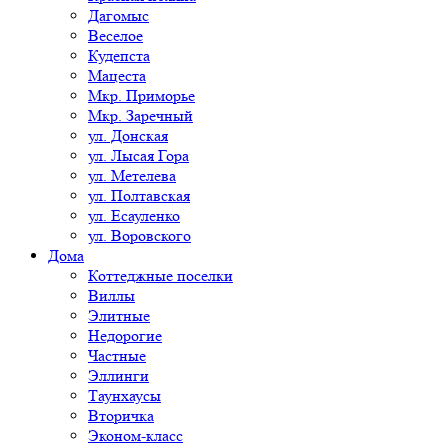
Дагомыс
Веселое
Кудепста
Мацеста
Мкр. Приморье
Мкр. Заречный
ул. Донская
ул. Лысая Гора
ул. Метелева
ул. Полтавская
ул. Есауленко
ул. Воровского
Дома
Коттеджные поселки
Виллы
Элитные
Недорогие
Частные
Эллинги
Таунхаусы
Вторичка
Эконом-класс