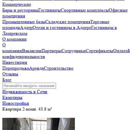
Коммерческие
Бары и рестораны
Гостиницы
Спортивные комплексы
Офисные
помещения
Промышленные базы
Складские помещения
Торговые
площади
Адлер
Отели и гостиницы в Адлере
Гостиницы в
Лазаревском
О компании
О
компании
Вакансии
Партнеры
Сотрудники
Сертификаты
Оплата
конфиденциальности
Инвестиции
Перепродажа
Аренда
Строительство
Отзывы
Блог
Недвижимость в Сочи
Квартиры
Новостройки
Квартира 2-комн. 43.8 м²