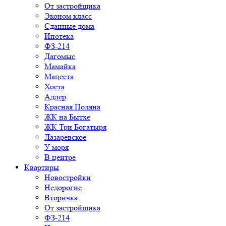
От застройщика
Эконом класс
Сданные дома
Ипотека
ФЗ-214
Дагомыс
Мамайка
Мацеста
Хоста
Адлер
Красная Поляна
ЖК на Бытхе
ЖК Три Богатыря
Лазаревское
У моря
В центре
Квартиры
Новостройки
Недорогие
Вторичка
От застройщика
ФЗ-214