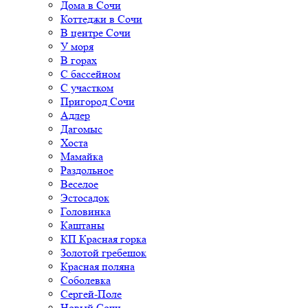
Дома в Сочи
Коттеджи в Сочи
В центре Сочи
У моря
В горах
С бассейном
С участком
Пригород Сочи
Адлер
Дагомыс
Хоста
Мамайка
Раздольное
Веселое
Эстосадок
Головинка
Каштаны
КП Красная горка
Золотой гребешок
Красная поляна
Соболевка
Сергей-Поле
Новый Сочи